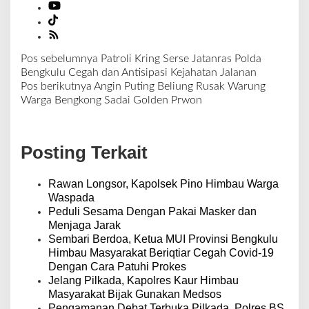
e
s
e
h
Pos sebelumnya
Patroli Kring Serse Jatanras Polda
a
N
Bengkulu Cegah dan Antisipasi Kejahatan Jalanan
t
a
Pos berikutnya
Angin Puting Beliung Rusak Warung
a
v
Warga Bengkong Sadai Golden Prwon
n
i
g
a
Posting Terkait
s
i
p
Rawan Longsor, Kapolsek Pino Himbau Warga
o
Waspada
s
Peduli Sesama Dengan Pakai Masker dan
Menjaga Jarak
Sembari Berdoa, Ketua MUI Provinsi Bengkulu
Himbau Masyarakat Beriqtiar Cegah Covid-19
Dengan Cara Patuhi Prokes
Jelang Pilkada, Kapolres Kaur Himbau
Masyarakat Bijak Gunakan Medsos
Pengamanan Debat Terbuka Pilkada, Polres BS