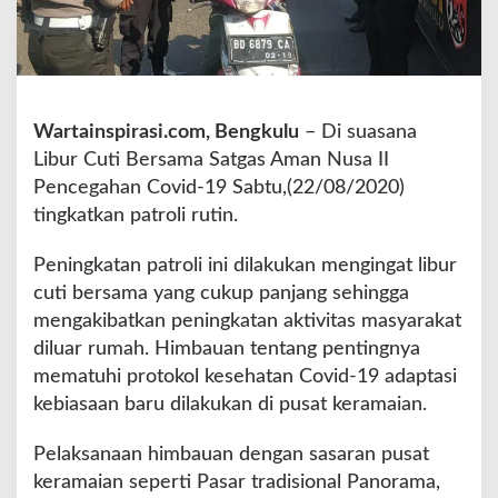
,
S
a
t
g
a
Wartainspirasi.com, Bengkulu
– Di suasana
s
Libur Cuti Bersama Satgas Aman Nusa II
A
Pencegahan Covid-19 Sabtu,(22/08/2020)
m
tingkatkan patroli rutin.
a
n
N
Peningkatan patroli ini dilakukan mengingat libur
u
cuti bersama yang cukup panjang sehingga
s
mengakibatkan peningkatan aktivitas masyarakat
a
diluar rumah. Himbauan tentang pentingnya
I
I
mematuhi protokol kesehatan Covid-19 adaptasi
P
kebiasaan baru dilakukan di pusat keramaian.
o
l
Pelaksanaan himbauan dengan sasaran pusat
d
keramaian seperti Pasar tradisional Panorama,
a