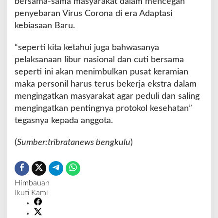
bersama-sama masyarakat dalam mencegah
l
penyebaran Virus Corona di era Adaptasi
i
kebiasaan Baru.
d
a
“seperti kita ketahui juga bahwasanya
n
H
pelaksanaan libur nasional dan cuti bersama
i
seperti ini akan menimbulkan pusat keramian
m
maka personil harus terus bekerja ekstra dalam
b
mengingatkan masyarakat agar peduli dan saling
a
u
mengingatkan pentingnya protokol kesehatan”
a
tegasnya kepada anggota.
n
P
(
Sumber:tribratanews bengkulu
)
r
o
t
o
Himbauan
k
Ikuti Kami
o
l
K