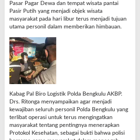
B
Pasar Pagar Dewa dan tempat wisata pantai
e
Pasir Putih yang menjadi objek wisata
n
masyarakat pada hari libur terus menjadi tujuan
g
utama personil dalam memberikan himbauan.
k
u
l
u
T
i
n
g
k
a
t
Kabag Pal Biro Logistik Polda Bengkulu AKBP.
k
Drs. Ritonga menyampaikan agar menjadi
a
n
kewajiban seluruh personil Polda Bengkulu yang
P
terlibat operasi untuk terus mengingatkan
a
masyarakat tentang pentingnya menerapkan
t
Protokol Kesehatan, sebagai bukti bahwa polisi
r
o