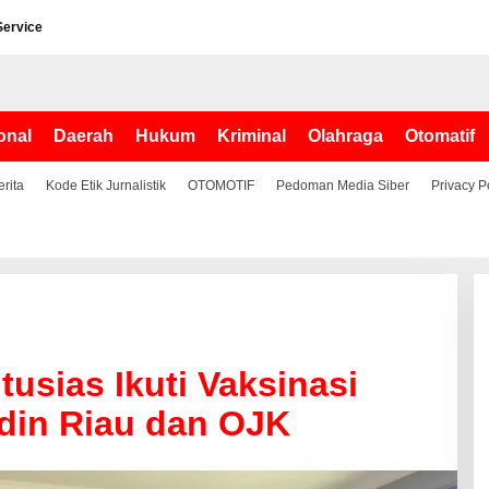
Service
onal
Daerah
Hukum
Kriminal
Olahraga
Otomatif
erita
Kode Etik Jurnalistik
OTOMOTIF
Pedoman Media Siber
Privacy P
tusias Ikuti Vaksinasi
din Riau dan OJK