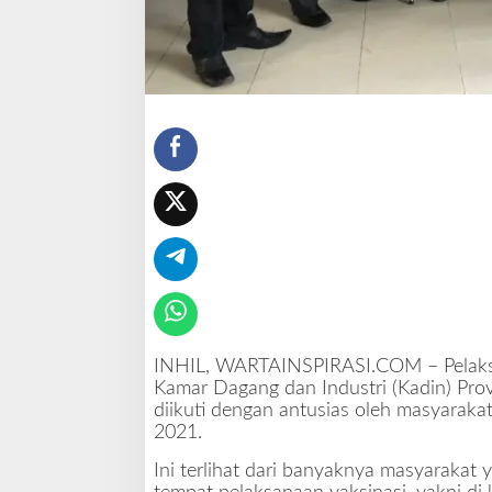
i
n
a
s
i
C
o
v
i
d
-
1
9
T
a
j
INHIL, WARTAINSPIRASI.COM – Pelaksan
a
Kamar Dagang dan Industri (Kadin) Prov
a
diikuti dengan antusias oleh masyarakat
n
2021.
K
a
Ini terlihat dari banyaknya masyarakat 
d