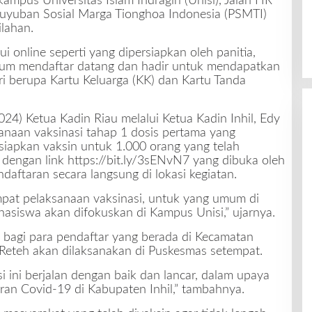
ampus Universitas Islam Indragiri (Unisi), Jalan HR
uyuban Sosial Marga Tionghoa Indonesia (PSMTI)
ilahan.
i online seperti yang dipersiapkan oleh panitia,
elum mendaftar datang dan hadir untuk mendapatkan
i berupa Kartu Keluarga (KK) dan Kartu Tanda
24) Ketua Kadin Riau melalui Ketua Kadin Inhil, Edy
naan vaksinasi tahap 1 dosis pertama yang
isiapkan vaksin untuk 1.000 orang yang telah
 dengan link https://bit.ly/3sENvN7 yang dibuka oleh
aftaran secara langsung di lokasi kegiatan.
empat pelaksanaan vaksinasi, untuk yang umum di
asiswa akan difokuskan di Kampus Unisi,” ujarnya.
ni, bagi para pendaftar yang berada di Kecamatan
eteh akan dilaksanakan di Puskesmas setempat.
ini berjalan dengan baik dan lancar, dalam upaya
an Covid-19 di Kabupaten Inhil,” tambahnya.