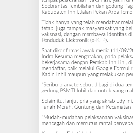
tempat pelaksanaan vaksinasi, yakni di k
i
Soebrantas Tembilahan dan gedung Pag
n
Kabupaten Inhil, Jalan Pekan Arba Temb
R
i
Tidak hanya yang telah mendaftar melalu
a
tetapi juga tampak masyarakat yang b
u
vaksnasi, dengan membawa identitas dir
d
Penduduk Elektronik (e-KTP).
a
Saat dikonfirmasi awak media (11/09/20
n
Indra Kesuma mengatakan, pada pelaksa
O
bekerjasama dengan Pemkab Inhil ini, d
J
mendaftar, baik melalui Google Formulir
K
Kadin Inhil maupun yang melakukan pend
“Seribu orang tersebut dibagi di dua t
gedung PSMTI Inhil dan untuk yang mah
Selain itu, lanjut pria yang akrab Edy i
Tanah Merah, Guntung dan Kecamatan R
“Mudah-mudahan pelaksanaan vaksinasi 
mencegah dan memutus rantai penyebar