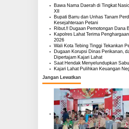
g
a
Bawa Nama Daerah di Tingkat Nasio
s
XII
i
Bupati Barru dan Unhas Tanam Per
p
Kesejahteraan Petani
o
Ribut.!! Dugaan Pemotongan Dana 
s
Kapolres Lahat Terima Penghargaan
2026
Wali Kota Tebing Tinggi Tekankan P
Dugaan Korupsi Dinas Perikanan, 
Dipertajam Kajari Lahat
Saat Hendak Menyelundupkan Sabu,
Kajari Lahat Pulihkan Keuangan Neg
Jangan Lewatkan