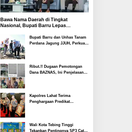
Bawa Nama Daerah di Tingkat
Nasional, Bupati Barru Lepas
Kontingen Jambore Nasional XII
Bupati Barru dan Unhas Tanam
Perdana Jagung JJUH, Perkuat
Ketahanan Pangan dan
Kesejahteraan Petani
Ribut.!! Dugaan Pemotongan
Dana BAZNAS, Ini Penjelasan
Ketua BAZNAS Lahat
Kapolres Lahat Terima
Penghargaan Predikat
Pelayanan Prima dari Polda
Sumsel Tahun 2026
Wali Kota Tebing Tinggi
Tekankan Pentingnya SP3 Catin