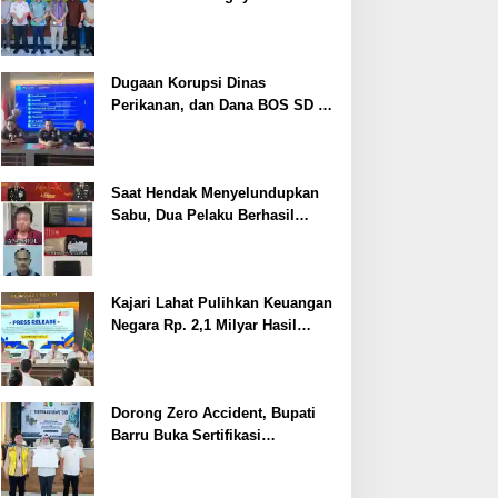
Cegah Stunting
Dugaan Korupsi Dinas
Perikanan, dan Dana BOS SD –
SMP Tahun 2025 – 2026 Terus
Dipertajam Kajari Lahat
Saat Hendak Menyelundupkan
Sabu, Dua Pelaku Berhasil
Ditangkap
Kajari Lahat Pulihkan Keuangan
Negara Rp. 2,1 Milyar Hasil
Temuan BPK RI
Dorong Zero Accident, Bupati
Barru Buka Sertifikasi
Supervisor K3 Konstruksi