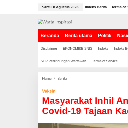
L
Sabtu, 8 Agustus 2026
Indeks Berita
Terms of 
e
w
a
t
i
Beranda
Berita utama
Politik
Nasi
k
e
k
Disclaimer
EKONOMI&BISNIS
Indeks
Indeks B
o
n
SOP Perlindungan Wartawan
Terms of Service
t
e
n
Home
/
Berita
M
a
s
Vaksin
y
Masyarakat Inhil An
a
r
Covid-19 Tajaan Ka
a
k
a