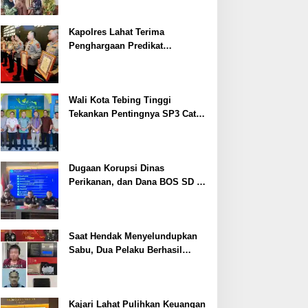
Kapolres Lahat Terima
Penghargaan Predikat
Pelayanan Prima dari Polda
Sumsel Tahun 2026
Wali Kota Tebing Tinggi
Tekankan Pentingnya SP3 Catin
Cegah Stunting
Dugaan Korupsi Dinas
Perikanan, dan Dana BOS SD –
SMP Tahun 2025 – 2026 Terus
Dipertajam Kajari Lahat
Saat Hendak Menyelundupkan
Sabu, Dua Pelaku Berhasil
Ditangkap
Kajari Lahat Pulihkan Keuangan