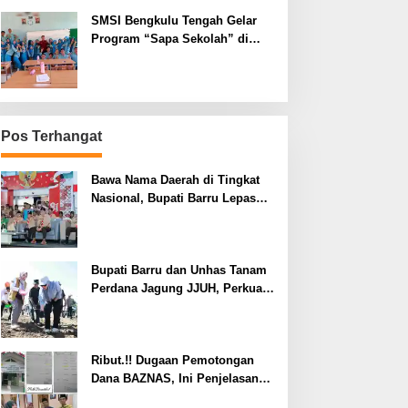
SMSI Bengkulu Tengah Gelar
Program “Sapa Sekolah” di
SMAN 1 Bengkulu Tengah
Pos Terhangat
Bawa Nama Daerah di Tingkat
Nasional, Bupati Barru Lepas
Kontingen Jambore Nasional XII
Bupati Barru dan Unhas Tanam
Perdana Jagung JJUH, Perkuat
Ketahanan Pangan dan
Kesejahteraan Petani
Ribut.!! Dugaan Pemotongan
Dana BAZNAS, Ini Penjelasan
Ketua BAZNAS Lahat