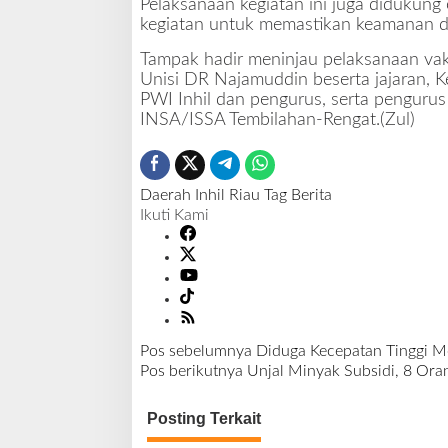
Pelaksanaan kegiatan ini juga didukung 
kegiatan untuk memastikan keamanan da
Tampak hadir meninjau pelaksanaan vaks
Unisi DR Najamuddin beserta jajaran, Ket
PWI Inhil dan pengurus, serta pengurus 
INSA/ISSA Tembilahan-Rengat.(Zul)
Daerah
Inhil
Riau
Tag Berita
Ikuti Kami
Pos sebelumnya
Diduga Kecepatan Tinggi Mo
N
Pos berikutnya
Unjal Minyak Subsidi, 8 Or
a
v
Posting Terkait
i