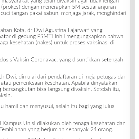
masyarakat yang telah divaksin agar tidak lengah
 (prokes) dengan menerapkan 5M sesuai anjuran
cuci tangan pakai sabun, menjaga jarak, menghindari
ahan Kota, dr Dwi Agustina Fajarwati yang
inator di gedung PSMTI Inhil mengungkapkan bahwa
ga kesehatan (nakes) untuk proses vaksinasi di
0 dosis Vaksin Coronavac, yang disuntikkan setengah
dr Dwi, dimulai dari pendaftaran di meja petugas dan
 atau pemeriksaan kesehatan. Apabila dinyatakan
bersangkutan bisa langsung divaksin. Setelah itu,
ksin.
u hamil dan menyusui, selain itu bagi yang lulus
di Kampus Unisi dilakukan oleh tenaga kesehatan dan
Tembilahan yang berjumlah sebanyak 24 orang.