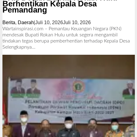
Berhentikan Kepala Desa
Pemandang
Berita
,
Daerah
|
Juli 10, 2026
Juli 10, 2026
o
l
Wartainspirasi.com – Pemantau Keuangan Negara (PKN)
e
mendesak Bupati Rokan Hulu untuk segera mengambil
h
tindakan tegas berupa pemberhentian terhadap Kepala Desa
R
Selengkapnya…
e
d
a
k
s
i