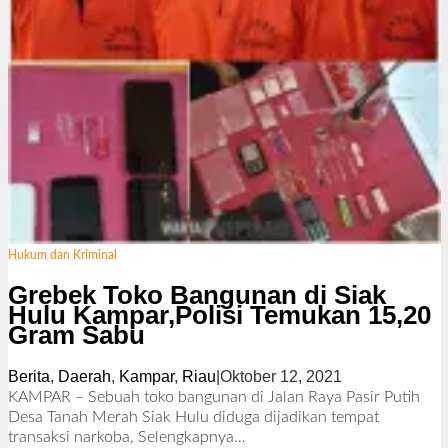
Hukum dan Kriminal
Grebek Toko Bangunan di Siak
Hulu Kampar,Polisi Temukan 15,20
Gram Sabu
Berita
,
Daerah
,
Kampar
,
Riau
|
Oktober 12, 2021
o
l
KAMPAR – Sebuah toko bangunan di Jalan Raya Pasir Putih
e
Desa Tanah Merah Siak Hulu diduga dijadikan tempat
h
transaksi narkoba,
Selengkapnya…