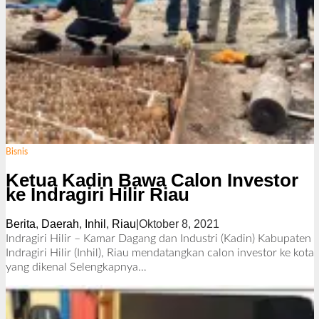
Bisnis
Ketua Kadin Bawa Calon Investor
ke Indragiri Hilir Riau
Berita
,
Daerah
,
Inhil
,
Riau
|
Oktober 8, 2021
o
l
Indragiri Hilir – Kamar Dagang dan Industri (Kadin) Kabupaten
e
Indragiri Hilir (Inhil), Riau mendatangkan calon investor ke kota
h
yang dikenal
Selengkapnya…
R
e
d