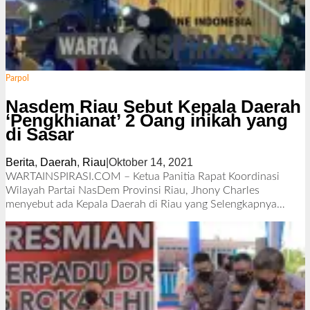
Parpol
Nasdem Riau Sebut Kepala Daerah
‘Pengkhianat’ 2 Oang inikah yang
di Sasar
Berita
,
Daerah
,
Riau
|
Oktober 14, 2021
o
l
WARTAINSPIRASI.COM – Ketua Panitia Rapat Koordinasi
e
Wilayah Partai NasDem Provinsi Riau, Jhony Charles
h
menyebut ada Kepala Daerah di Riau yang
Selengkapnya…
R
e
d
a
k
s
i