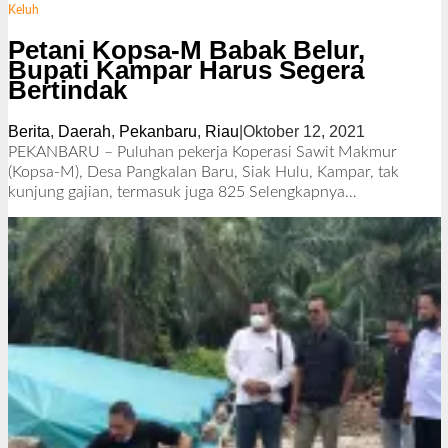
Keluh
Petani Kopsa-M Babak Belur,
Bupati Kampar Harus Segera
Bertindak
Berita
,
Daerah
,
Pekanbaru
,
Riau
|
Oktober 12, 2021
o
l
PEKANBARU – Puluhan pekerja Koperasi Sawit Makmur
e
(Kopsa-M), Desa Pangkalan Baru, Siak Hulu, Kampar, tak
h
kunjung gajian, termasuk juga 825
Selengkapnya…
R
e
d
a
k
s
i