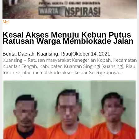
Aksi
Kesal Akses Menuju Kebun Putus
Ratusan Warga Memblokade Jalan
Berita
,
Daerah
,
Kuansing
,
Riau
|
Oktober 14, 2021
o
l
Kuansing – Ratusan masyarakat Kenegerian Kopah, Kecamatan
e
Kuantan Tengah, Kabupaten Kuantan Singingi (kuansing), Riau,
h
turun ke jalan memblokade akses keluar
Selengkapnya…
R
e
d
a
k
s
i