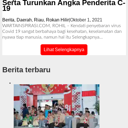
Serta Turunkan Angka Penderita C-
19
Berita
,
Daerah
,
Riau
,
Rokan Hilir
|
Oktober 1, 2021
o
l
WARTAINSPIRASI.COM, ROHIL – Kendati penyebaran virus
e
Covid 19 sangat berbahaya bagi kesehatan, keselamatan dan
h
nyawa tiap manusia, namun hal itu
Selengkapnya…
R
e
Lihat Selengkapnya
d
a
k
Berita terbaru
s
i