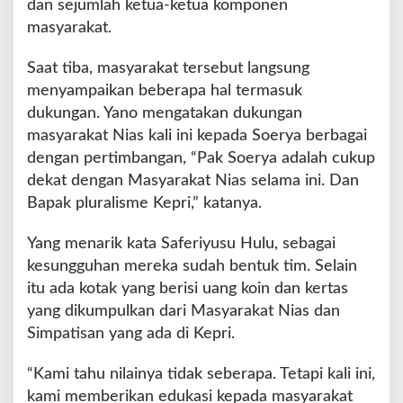
dan sejumlah ketua-ketua komponen
s
k
masyarakat.
a
n
Saat tiba, masyarakat tersebut langsung
d
menyampaikan beberapa hal termasuk
a
dukungan. Yano mengatakan dukungan
r
:
masyarakat Nias kali ini kepada Soerya berbagai
K
dengan pertimbangan, “Pak Soerya adalah cukup
a
dekat dengan Masyarakat Nias selama ini. Dan
m
Bapak pluralisme Kepri,” katanya.
i
T
a
Yang menarik kata Saferiyusu Hulu, sebagai
k
kesungguhan mereka sudah bentuk tim. Selain
M
itu ada kotak yang berisi uang koin dan kertas
a
yang dikumpulkan dari Masyarakat Nias dan
u
y
Simpatisan yang ada di Kepri.
a
n
“Kami tahu nilainya tidak seberapa. Tetapi kali ini,
g
kami memberikan edukasi kepada masyarakat
L