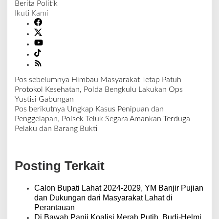
Berita Politik
Ikuti Kami
Pos sebelumnya
Himbau Masyarakat Tetap Patuh
N
Protokol Kesehatan, Polda Bengkulu Lakukan Ops
a
Yustisi Gabungan
v
Pos berikutnya
Ungkap Kasus Penipuan dan
i
Penggelapan, Polsek Teluk Segara Amankan Terduga
g
Pelaku dan Barang Bukti
a
s
i
Posting Terkait
p
o
s
Calon Bupati Lahat 2024-2029, YM Banjir Pujian
dan Dukungan dari Masyarakat Lahat di
Perantauan
Di Bawah Panji Koalisi Merah Putih, Budi-Helmi