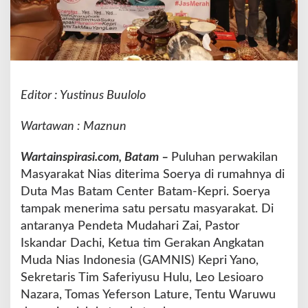
t
D
u
k
u
n
g
Editor : Yustinus Buulolo
S
e
Wartawan : Maznun
o
r
Wartainspirasi.com, Batam –
Puluhan perwakilan
y
Masyarakat Nias diterima Soerya di rumahnya di
a
,
Duta Mas Batam Center Batam-Kepri. Soerya
P
tampak menerima satu persatu masyarakat. Di
e
antaranya Pendeta Mudahari Zai, Pastor
n
Iskandar Dachi, Ketua tim Gerakan Angkatan
d
e
Muda Nias Indonesia (GAMNIS) Kepri Yano,
t
Sekretaris Tim Saferiyusu Hulu, Leo Lesioaro
a
Nazara, Tomas Yeferson Lature, Tentu Waruwu
I