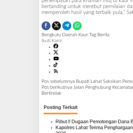
penempatan para khafilah mtq di kaur 
v
bertanding untuk merebut pernilaian dar
i
memperoleh hasil yang terbaik pula,” Se
n
s
i
B
Bengkulu
Daerah
Kaur
Tag Berita
e
Ikuti Kami
n
g
k
u
l
u
Pos sebelumnya
Bupati Lahat Saksikan Pem
d
N
Pos berikutnya
Jalan Penghubung Kecamatan 
i
a
Bertindak
K
v
a
i
b
Posting Terkait
g
u
a
p
s
Ribut.!! Dugaan Pemotongan Dana 
a
i
Kapolres Lahat Terima Penghargaan
t