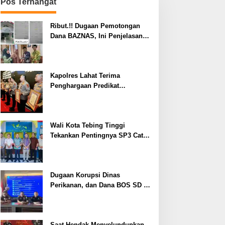
Pos Terhangat
Ribut.!! Dugaan Pemotongan
Dana BAZNAS, Ini Penjelasan
Ketua BAZNAS Lahat
Kapolres Lahat Terima
Penghargaan Predikat
Pelayanan Prima dari Polda
Sumsel Tahun 2026
Wali Kota Tebing Tinggi
Tekankan Pentingnya SP3 Catin
Cegah Stunting
Dugaan Korupsi Dinas
Perikanan, dan Dana BOS SD –
SMP Tahun 2025 – 2026 Terus
Dipertajam Kajari Lahat
Saat Hendak Menyelundupkan