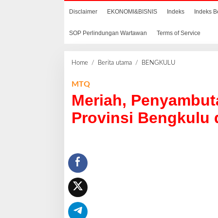
Disclaimer
EKONOMI&BISNIS
Indeks
Indeks B
SOP Perlindungan Wartawan
Terms of Service
Home
/
Berita utama
/
BENGKULU
M
e
r
MTQ
i
Meriah, Penyambut
a
h
Provinsi Bengkulu 
,
P
e
n
y
a
m
b
u
t