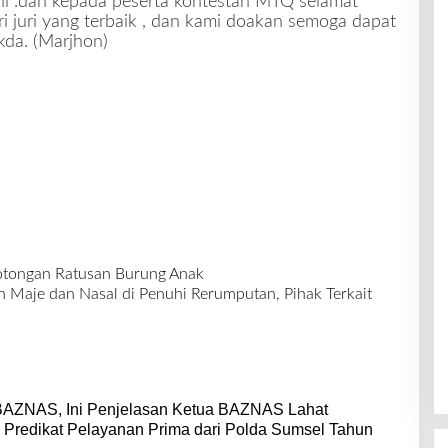
ini .dan kepada peserta kontestan MTQ selamat
i juri yang terbaik , dan kami doakan semoga dapat
kda. (Marjhon)
otongan Ratusan Burung Anak
Maje dan Nasal di Penuhi Rerumputan, Pihak Terkait
BAZNAS, Ini Penjelasan Ketua BAZNAS Lahat
 Predikat Pelayanan Prima dari Polda Sumsel Tahun