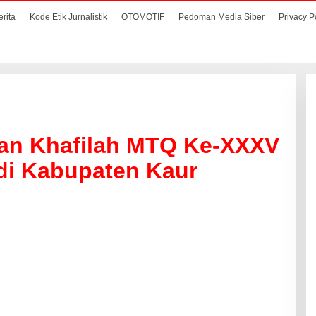
erita
Kode Etik Jurnalistik
OTOMOTIF
Pedoman Media Siber
Privacy P
an Khafilah MTQ Ke-XXXV
di Kabupaten Kaur