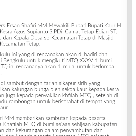
Drs Ersan Shafiri,MM Mewakili Bupati Bupati Kaur H.
Kesra Agus Supianto S.PDi, Camat Tetap Edian ST,
 dan Kepala Desa se-Kecamatan Tetap di Masjid
 Kecamatan Tetap.
lu ini yang di rencanakan akan di hadiri dan
nsi Bengkulu untuk mengikuti MTQ XXXV di bumi
 MTQ ini rencananya akan di mulai untuk berlomba
.
i sambut dengan tarian sikapur sirih yang
erikan kalungan bunga oleh sekda kaur kepada kesra
n juga kepada perwakilan khfilah MTQ , setelah di
andu rombongan untuk beristirahat di tempat yang
aur .
iri MM memberikan sambutan kepada peserta
a Khafilah MTQ di bumi se’ase sehijean kabupaten
han dan kekurangan dalam penyambutan dan