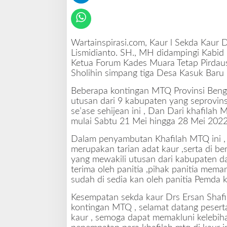
a
n
K
h
a
Wartainspirasi.com, Kaur l Sekda Kaur 
f
Lismidianto. SH., MH didampingi Kabid 
i
Ketua Forum Kades Muara Tetap Pirdaus
l
Sholihin simpang tiga Desa Kasuk Baru
a
Beberapa kontingan MTQ Provinsi Bengku
h
utusan dari 9 kabupaten yang seprovi
M
se’ase sehijean ini , Dan Dari khafilah
T
mulai Sabtu 21 Mei hingga 28 Mei 2022
Q
K
Dalam penyambutan Khafilah MTQ ini , d
e
merupakan tarian adat kaur ,serta di b
-
yang mewakili utusan dari kabupaten da
X
terima oleh panitia ,pihak panitia mem
X
sudah di sedia kan oleh panitia Pemda k
X
V
Kesempatan sekda kaur Drs Ersan Shaf
P
kontingan MTQ , selamat datang pesert
r
kaur , semoga dapat memakluni kelebi
o