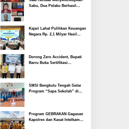
Sabu, Dua Pelaku Berhasil
Ditangkap
Kajari Lahat Pulihkan Keuangan
Negara Rp. 2,1 Milyar Hasil
Temuan BPK RI
Dorong Zero Accident, Bupati
Barru Buka Sertifikasi
Supervisor K3 Konstruksi
SMSI Bengkulu Tengah Gelar
Program “Sapa Sekolah” di
SMAN 1 Bengkulu Tengah
Program GEBRAKAN Gagasan
Kapolres dan Kasat Intelkam
Polres Lahat Menyasar ke Siswa