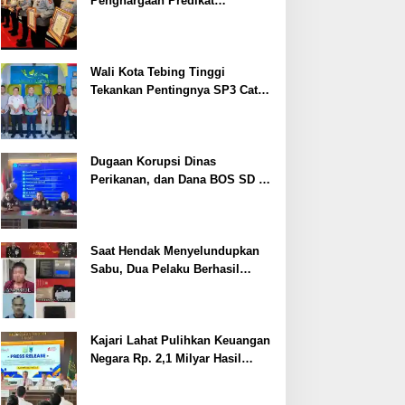
Penghargaan Predikat
Pelayanan Prima dari Polda
Sumsel Tahun 2026
Wali Kota Tebing Tinggi
Tekankan Pentingnya SP3 Catin
Cegah Stunting
Dugaan Korupsi Dinas
Perikanan, dan Dana BOS SD –
SMP Tahun 2025 – 2026 Terus
Dipertajam Kajari Lahat
Saat Hendak Menyelundupkan
Sabu, Dua Pelaku Berhasil
Ditangkap
Kajari Lahat Pulihkan Keuangan
Negara Rp. 2,1 Milyar Hasil
Temuan BPK RI