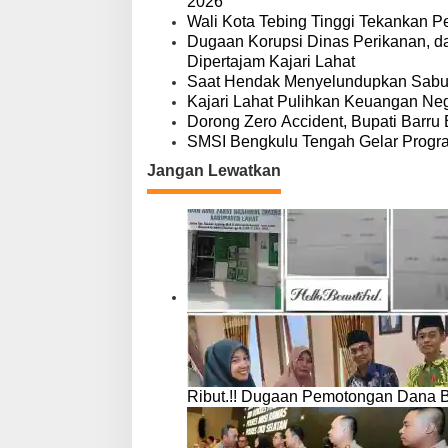
p
2026
e
o
Wali Kota Tebing Tinggi Tekankan P
n
s
Dugaan Korupsi Dinas Perikanan, 
K
Dipertajam Kajari Lahat
a
Saat Hendak Menyelundupkan Sabu,
u
Kajari Lahat Pulihkan Keuangan Neg
r
Dorong Zero Accident, Bupati Barru 
SMSI Bengkulu Tengah Gelar Progr
Jangan Lewatkan
Ribut.!! Dugaan Pemotongan Dana 