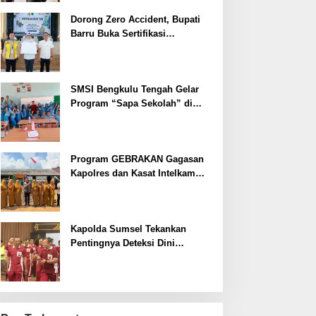
Dorong Zero Accident, Bupati
Barru Buka Sertifikasi
Supervisor K3 Konstruksi
SMSI Bengkulu Tengah Gelar
Program “Sapa Sekolah” di
SMAN 1 Bengkulu Tengah
Program GEBRAKAN Gagasan
Kapolres dan Kasat Intelkam
Polres Lahat Menyasar ke Siswa
SDN dan SMPN di Jarai
Kapolda Sumsel Tekankan
Pentingnya Deteksi Dini
Kesehatan untuk Optimalisasi
Pelayanan Kepolisian