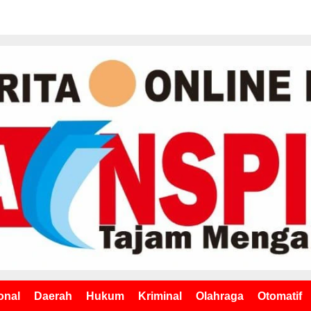
onal
Daerah
Hukum
Kriminal
Olahraga
Otomatif