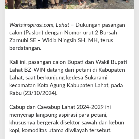
k
a
r
a
Wartainspirasi.com, Lahat
– Dukungan pasangan
m
calon (Paslon) dengan Nomor urut 2 Bursah
i
Zarnubi SE – Widia Ningsih SH, MH, terus
B
berdatangan.
e
r
i
Kali ini, pasangan calon Bupati dan Wakil Bupati
k
Lahat BZ-WIN datang dari petani di Kabupaten
a
Lahat, saat berkunjung kedesa Sukarami
n
kecamatan Kota Agung Kabupaten Lahat, pada
D
u
Rabu (23/10/2024).
k
u
Cabup dan Cawabup Lahat 2024-2029 ini
n
menyerap langsung aspirasi para petani,
g
khususnya bergerak disektor sawah dan kebun
a
n
kopi, komoditas utama diwilayah tersebut.
U