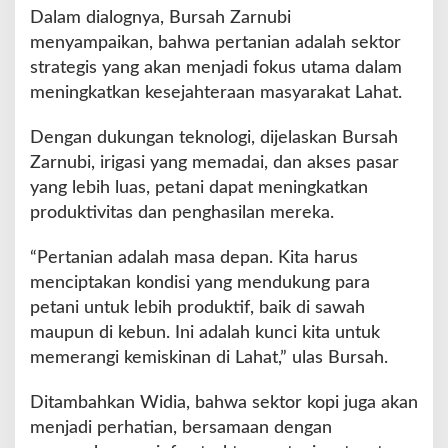
n
Dalam dialognya, Bursah Zarnubi
t
menyampaikan, bahwa pertanian adalah sektor
u
strategis yang akan menjadi fokus utama dalam
k
N
meningkatkan kesejahteraan masyarakat Lahat.
o
m
Dengan dukungan teknologi, dijelaskan Bursah
o
Zarnubi, irigasi yang memadai, dan akses pasar
r
yang lebih luas, petani dapat meningkatkan
U
r
produktivitas dan penghasilan mereka.
u
t
“Pertanian adalah masa depan. Kita harus
2
menciptakan kondisi yang mendukung para
petani untuk lebih produktif, baik di sawah
maupun di kebun. Ini adalah kunci kita untuk
memerangi kemiskinan di Lahat,” ulas Bursah.
Ditambahkan Widia, bahwa sektor kopi juga akan
menjadi perhatian, bersamaan dengan