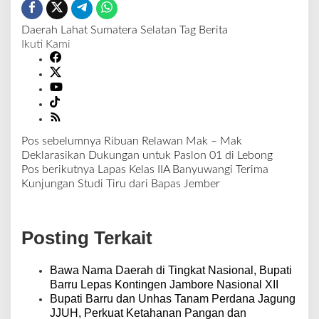
Daerah
Lahat
Sumatera Selatan
Tag Berita
Ikuti Kami
Pos sebelumnya
Ribuan Relawan Mak – Mak
N
Deklarasikan Dukungan untuk Paslon 01 di Lebong
a
Pos berikutnya
Lapas Kelas IIA Banyuwangi Terima
v
Kunjungan Studi Tiru dari Bapas Jember
i
g
a
Posting Terkait
s
i
p
Bawa Nama Daerah di Tingkat Nasional, Bupati
o
Barru Lepas Kontingen Jambore Nasional XII
s
Bupati Barru dan Unhas Tanam Perdana Jagung
JJUH, Perkuat Ketahanan Pangan dan