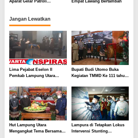
Aparat Gelar Patroli
Empat Lawang Bertambah
Penertiban Penggunaan
Masker
Jangan Lewatkan
Lima Pejabat Eselon II
Bupati Budi Utomo Buka
Pemkab Lampung Utara
Kegiatan TMMD Ke 111 tahun
Dilantik
2021 di Lampung Utara
Hut Lampung Utara
Lampura di Tetapkan Lokus
Mengangkat Tema Bersama
Intervensi Stunting
Rakyat kita Wujudkan
Terintegaris Ini Kata Bupati