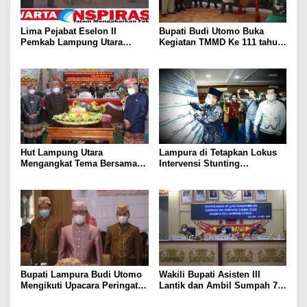
Lima Pejabat Eselon II
Bupati Budi Utomo Buka
Pemkab Lampung Utara
Kegiatan TMMD Ke 111 tahun
Dilantik
2021 di Lampung Utara
Hut Lampung Utara
Lampura di Tetapkan Lokus
Mengangkat Tema Bersama
Intervensi Stunting
Rakyat kita Wujudkan
Terintegaris Ini Kata Bupati
Pembangunan Daerah
Budi Utomo
Dengan Kebiasaan Baru di
Masa Pandemi
Bupati Lampura Budi Utomo
Wakili Bupati Asisten III
Mengikuti Upacara Peringatan
Lantik dan Ambil Sumpah 79
Hari Lahir Pancasila Tahun
Pegawai Negeri Sipil (PNS)