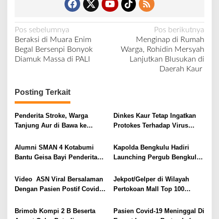
N
Pos sebelumnya
Pos berikutnya
Beraksi di Muara Enim
Menginap di Rumah
a
Begal Bersenpi Bonyok
Warga, Rohidin Mersyah
v
Diamuk Massa di PALI
Lanjutkan Blusukan di
Daerah Kaur
i
g
Posting Terkait
a
s
Penderita Stroke, Warga
Dinkes Kaur Tetap Ingatkan
i
Tanjung Aur di Bawa ke
Protokes Terhadap Virus
RSUD Kaur Gunakan Ojek
Corona ke Warga dan
p
Motor
Sekolah
Alumni SMAN 4 Kotabumi
Kapolda Bengkulu Hadiri
o
Bantu Geisa Bayi Penderita
Launching Pergub Bengkulu
s
Bocor Jantung
No 22 Tahun 2020 Tentang
Penegakan Hukum Prokes
Video ASN Viral Bersalaman
Jekpot/Gelper di Wilayah
Covid-19
Dengan Pasien Postif Covid-
Pertokoan Mall Top 100
19 Suhaimi Dinyatakan
Tembesi Terkait Protokol
Negatif
Kesehatan Covid-19
Brimob Kompi 2 B Beserta
Pasien Covid-19 Meninggal Di