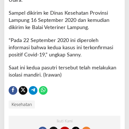
Utara.
a
s
Sampel dikirim ke Dinas Kesehatan Provinsi
a
Lampung 16 September 2020 dan kemudian
l
dikirim ke Balai Veteriner Lampung.
M
e
d
“Pada 22 September 2020 ini diperoleh
a
informasi bahwa kedua kasus ini terkonfirmasi
n
positif Covid-19,” ungkap Sanny.
Saat ini kedua pasutri tersebut telah melakukan
isolasi mandiri. (Irawan)
Kesehatan
Ikuti Kami