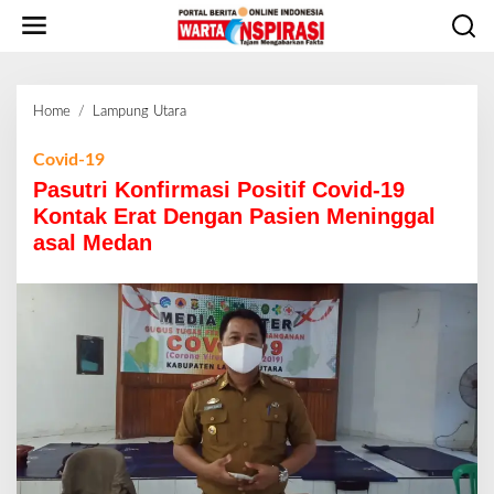
L
e
w
a
t
Home
/
Lampung Utara
P
i
a
k
s
Covid-19
e
u
Pasutri Konfirmasi Positif Covid-19
k
t
o
Kontak Erat Dengan Pasien Meninggal
r
n
asal Medan
i
t
K
e
o
n
n
f
i
r
m
a
s
i
P