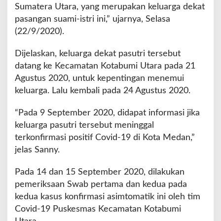
a
Sumatera Utara, yang merupakan keluarga dekat
t
pasangan suami-istri ini,” ujarnya, Selasa
D
(22/9/2020).
e
n
g
Dijelaskan, keluarga dekat pasutri tersebut
a
datang ke Kecamatan Kotabumi Utara pada 21
n
Agustus 2020, untuk kepentingan menemui
P
keluarga. Lalu kembali pada 24 Agustus 2020.
a
s
i
“Pada 9 September 2020, didapat informasi jika
e
keluarga pasutri tersebut meninggal
n
terkonfirmasi positif Covid-19 di Kota Medan,”
M
jelas Sanny.
e
n
i
Pada 14 dan 15 September 2020, dilakukan
n
pemeriksaan Swab pertama dan kedua pada
g
kedua kasus konfirmasi asimtomatik ini oleh tim
g
Covid-19 Puskesmas Kecamatan Kotabumi
a
l