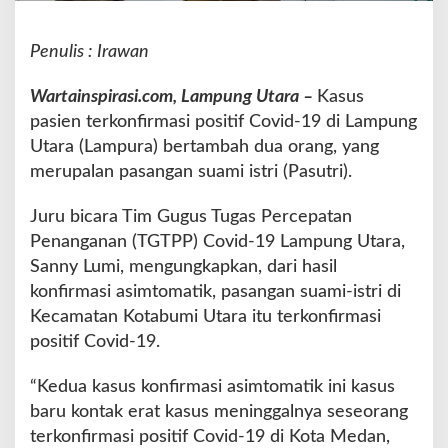
o
s
Penulis : Irawan
i
t
i
Wartainspirasi.com, Lampung Utara –
Kasus
f
pasien terkonfirmasi positif Covid-19 di Lampung
C
Utara (Lampura) bertambah dua orang, yang
o
merupalan pasangan suami istri (Pasutri).
v
i
d
Juru bicara Tim Gugus Tugas Percepatan
-
Penanganan (TGTPP) Covid-19 Lampung Utara,
1
Sanny Lumi, mengungkapkan, dari hasil
9
konfirmasi asimtomatik, pasangan suami-istri di
K
o
Kecamatan Kotabumi Utara itu terkonfirmasi
n
positif Covid-19.
t
a
“Kedua kasus konfirmasi asimtomatik ini kasus
k
baru kontak erat kasus meninggalnya seseorang
E
r
terkonfirmasi positif Covid-19 di Kota Medan,