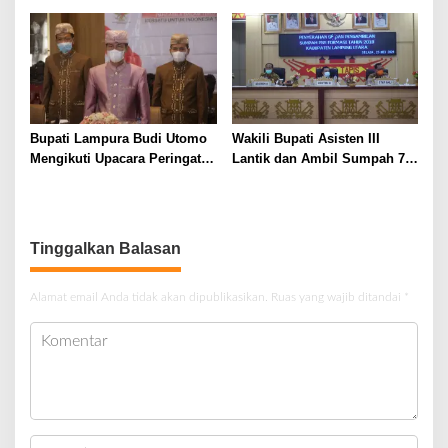
Pembangunan Daerah
Budi Utomo
Dengan Kebiasaan Baru di
Masa Pandemi
Bupati Lampura Budi Utomo
Wakili Bupati Asisten III
Mengikuti Upacara Peringatan
Lantik dan Ambil Sumpah 79
Hari Lahir Pancasila Tahun
Pegawai Negeri Sipil (PNS)
2021
Formasi 2018
Tinggalkan Balasan
Alamat email Anda tidak akan dipublikasikan.
Ruas yang wajib ditandai
*