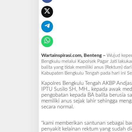
u
r
a
n
g
M
a
m
p
Wartainspirasi.com, Benteng –
Wujud keped
u
Bengkulu melalui Kapolsek Pagar Jati lakuk
balita yang tidak memiliki anus (Rektum) dari
Kabupaten Bengkulu Tengah pada hari ini Sel
Kapolres Bengkulu Tengah AKBP Andjas A
IPTU Susilo SH, MH., kepada awak me
pengobatan kepada BA balita berusia sa
memiliki anus sejak lahir sehingga menga
secara normal.
“kami memberikan santunan sebagai ban
penyakit kelainan rektum yang sudah di