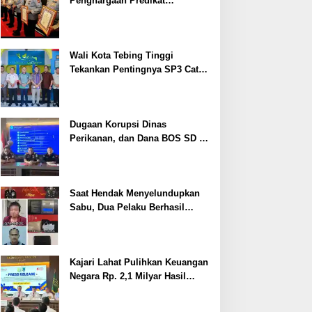
Penghargaan Predikat
Pelayanan Prima dari Polda
Sumsel Tahun 2026
Wali Kota Tebing Tinggi
Tekankan Pentingnya SP3 Catin
Cegah Stunting
Dugaan Korupsi Dinas
Perikanan, dan Dana BOS SD –
SMP Tahun 2025 – 2026 Terus
Dipertajam Kajari Lahat
Saat Hendak Menyelundupkan
Sabu, Dua Pelaku Berhasil
Ditangkap
Kajari Lahat Pulihkan Keuangan
Negara Rp. 2,1 Milyar Hasil
Temuan BPK RI