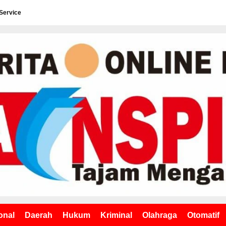
Service
onal
Daerah
Hukum
Kriminal
Olahraga
Otomatif