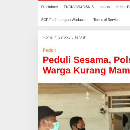
Disclaimer
EKONOMI&BISNIS
Indeks
Indeks B
SOP Perlindungan Wartawan
Terms of Service
Home
/
Bengkulu Tengah
P
e
d
Peduli
u
Peduli Sesama, Pol
l
i
Warga Kurang Ma
S
e
s
a
m
a
,
P
o
l