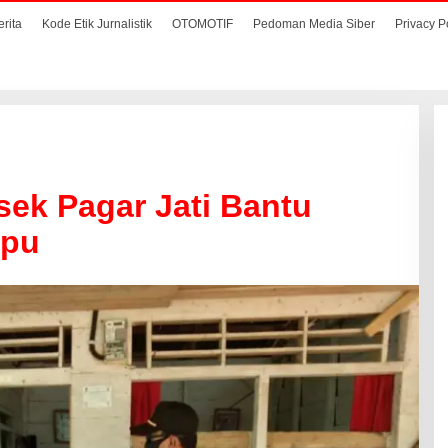
erita
Kode Etik Jurnalistik
OTOMOTIF
Pedoman Media Siber
Privacy P
sek Pagar Jati Bantu
mpu