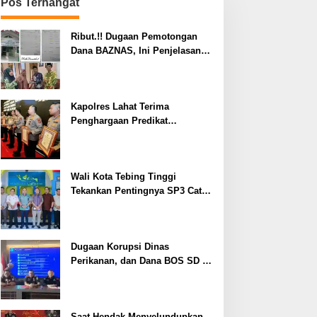
Pos Terhangat
Ribut.!! Dugaan Pemotongan
Dana BAZNAS, Ini Penjelasan
Ketua BAZNAS Lahat
Kapolres Lahat Terima
Penghargaan Predikat
Pelayanan Prima dari Polda
Sumsel Tahun 2026
Wali Kota Tebing Tinggi
Tekankan Pentingnya SP3 Catin
Cegah Stunting
Dugaan Korupsi Dinas
Perikanan, dan Dana BOS SD –
SMP Tahun 2025 – 2026 Terus
Dipertajam Kajari Lahat
Saat Hendak Menyelundupkan