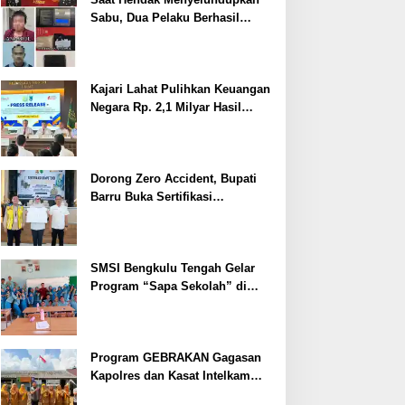
Sabu, Dua Pelaku Berhasil
Ditangkap
Kajari Lahat Pulihkan Keuangan
Negara Rp. 2,1 Milyar Hasil
Temuan BPK RI
Dorong Zero Accident, Bupati
Barru Buka Sertifikasi
Supervisor K3 Konstruksi
SMSI Bengkulu Tengah Gelar
Program “Sapa Sekolah” di
SMAN 1 Bengkulu Tengah
Program GEBRAKAN Gagasan
Kapolres dan Kasat Intelkam
Polres Lahat Menyasar ke Siswa