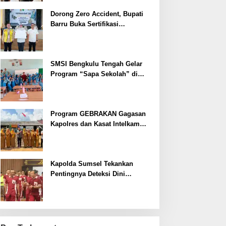
Dorong Zero Accident, Bupati
Barru Buka Sertifikasi
Supervisor K3 Konstruksi
SMSI Bengkulu Tengah Gelar
Program “Sapa Sekolah” di
SMAN 1 Bengkulu Tengah
Program GEBRAKAN Gagasan
Kapolres dan Kasat Intelkam
Polres Lahat Menyasar ke Siswa
SDN dan SMPN di Jarai
Kapolda Sumsel Tekankan
Pentingnya Deteksi Dini
Kesehatan untuk Optimalisasi
Pelayanan Kepolisian