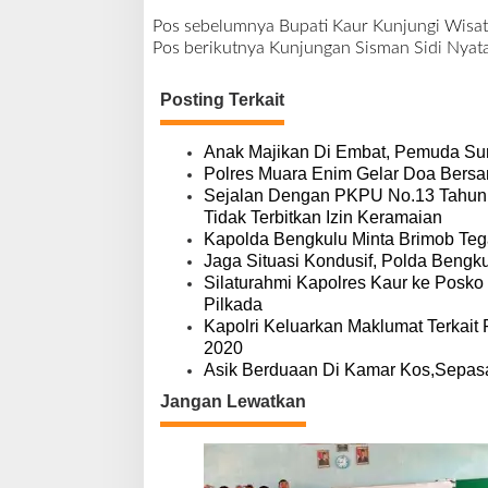
Pos sebelumnya
Bupati Kaur Kunjungi Wisa
N
Pos berikutnya
Kunjungan Sisman Sidi Nyat
a
v
Posting Terkait
i
g
a
Anak Majikan Di Embat, Pemuda Sum
s
Polres Muara Enim Gelar Doa Bers
i
Sejalan Dengan PKPU No.13 Tahun 
p
Tidak Terbitkan Izin Keramaian
o
Kapolda Bengkulu Minta Brimob Te
s
Jaga Situasi Kondusif, Polda Bengku
Silaturahmi Kapolres Kaur ke Posko
Pilkada
Kapolri Keluarkan Maklumat Terkait
2020
Asik Berduaan Di Kamar Kos,Sepas
Jangan Lewatkan