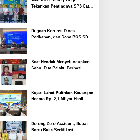
Tekankan Pentingnya SP3 Catin
Cegah Stunting
Dugaan Korupsi Dinas
Perikanan, dan Dana BOS SD –
SMP Tahun 2025 – 2026 Terus
Dipertajam Kajari Lahat
Saat Hendak Menyelundupkan
Sabu, Dua Pelaku Berhasil
Ditangkap
Kajari Lahat Pulihkan Keuangan
Negara Rp. 2,1 Milyar Hasil
Temuan BPK RI
Dorong Zero Accident, Bupati
Barru Buka Sertifikasi
Supervisor K3 Konstruksi