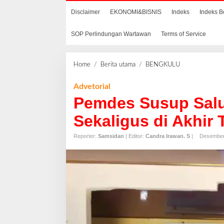
Disclaimer
EKONOMI&BISNIS
Indeks
Indeks B
SOP Perlindungan Wartawan
Terms of Service
Home
/
Berita utama
/
BENGKULU
P
e
m
Advetorial
d
Pemdes Susup Salu
e
s
Sekaligus di Akhir
S
u
Reporter:
Samsidan
| Editor:
Candra Irawan. S
|
Desember
s
u
p
S
a
l
u
r