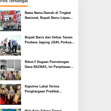
Pos Terhangat
Bawa Nama Daerah di Tingkat
Nasional, Bupati Barru Lepas
Kontingen Jambore Nasional XII
Bupati Barru dan Unhas Tanam
Perdana Jagung JJUH, Perkuat
Ketahanan Pangan dan
Kesejahteraan Petani
Ribut.!! Dugaan Pemotongan
Dana BAZNAS, Ini Penjelasan
Ketua BAZNAS Lahat
Kapolres Lahat Terima
Penghargaan Predikat
Pelayanan Prima dari Polda
Sumsel Tahun 2026
Wali Kota Tebing Tinggi