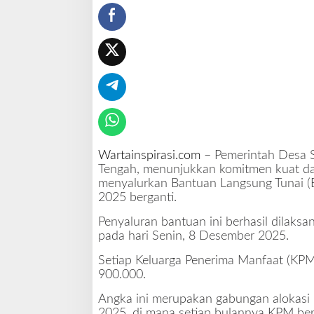
g
u
s
d
i
A
k
h
i
r
T
Wartainspirasi.com
– Pemerintah Desa S
a
Tengah, menunjukkan komitmen kuat d
h
menyalurkan Bantuan Langsung Tunai (BL
u
2025 berganti.
n
2
Penyaluran bantuan ini berhasil dilaksa
0
pada hari Senin, 8 Desember 2025.
2
Setiap Keluarga Penerima Manfaat (KP
5
900.000.
Angka ini merupakan gabungan alokasi
2025, di mana setiap bulannya KPM be