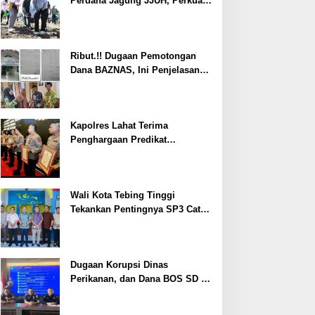
Perdana Jagung JJUH, Perkuat
Ketahanan Pangan dan
Kesejahteraan Petani
Ribut.!! Dugaan Pemotongan
Dana BAZNAS, Ini Penjelasan
Ketua BAZNAS Lahat
Kapolres Lahat Terima
Penghargaan Predikat
Pelayanan Prima dari Polda
Sumsel Tahun 2026
Wali Kota Tebing Tinggi
Tekankan Pentingnya SP3 Catin
Cegah Stunting
Dugaan Korupsi Dinas
Perikanan, dan Dana BOS SD –
SMP Tahun 2025 – 2026 Terus
Dipertajam Kajari Lahat