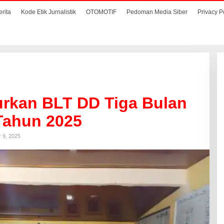
erita
Kode Etik Jurnalistik
OTOMOTIF
Pedoman Media Siber
Privacy P
rkan BLT DD Tiga Bulan
 Tahun 2025
 9, 2025