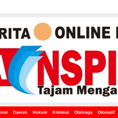
onal
Daerah
Hukum
Kriminal
Olahraga
Otomatif