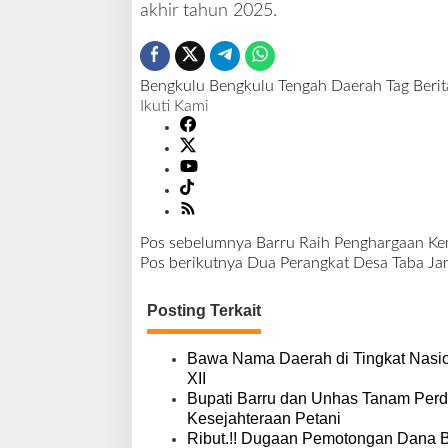
akhir tahun 2025.
Bengkulu
Bengkulu Tengah
Daerah
Tag Berit
Ikuti Kami
Pos sebelumnya
Barru Raih Penghargaan K
N
Pos berikutnya
Dua Perangkat Desa Taba Jam
a
v
Posting Terkait
i
g
a
Bawa Nama Daerah di Tingkat Nasio
s
XII
i
Bupati Barru dan Unhas Tanam Per
p
Kesejahteraan Petani
o
Ribut.!! Dugaan Pemotongan Dana 