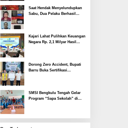
Saat Hendak Menyelundupkan
Sabu, Dua Pelaku Berhasil
Ditangkap
Kajari Lahat Pulihkan Keuangan
Negara Rp. 2,1 Milyar Hasil
Temuan BPK RI
Dorong Zero Accident, Bupati
Barru Buka Sertifikasi
Supervisor K3 Konstruksi
SMSI Bengkulu Tengah Gelar
Program “Sapa Sekolah” di
SMAN 1 Bengkulu Tengah