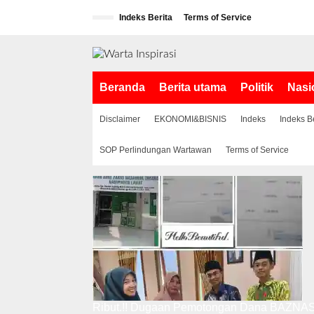
L
Indeks Berita
Terms of Service
e
w
a
t
i
Beranda
Berita utama
Politik
Nasi
k
e
k
Disclaimer
EKONOMI&BISNIS
Indeks
Indeks B
o
n
SOP Perlindungan Wartawan
Terms of Service
t
e
n
Ribut.!! Dugaan Pemotongan Dana BAZNAS,