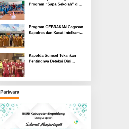
Program “Sapa Sekolah” di
SMAN 1 Bengkulu Tengah
Program GEBRAKAN Gagasan
Kapolres dan Kasat Intelkam
Polres Lahat Menyasar ke Siswa
SDN dan SMPN di Jarai
Kapolda Sumsel Tekankan
Pentingnya Deteksi Dini
Kesehatan untuk Optimalisasi
Pelayanan Kepolisian
Pariwara