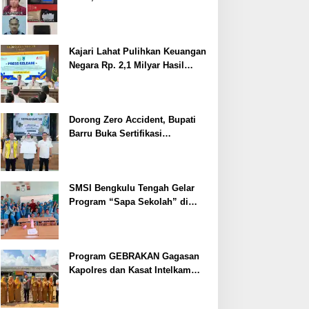
Ditangkap
Kajari Lahat Pulihkan Keuangan
Negara Rp. 2,1 Milyar Hasil
Temuan BPK RI
Dorong Zero Accident, Bupati
Barru Buka Sertifikasi
Supervisor K3 Konstruksi
SMSI Bengkulu Tengah Gelar
Program “Sapa Sekolah” di
SMAN 1 Bengkulu Tengah
Program GEBRAKAN Gagasan
Kapolres dan Kasat Intelkam
Polres Lahat Menyasar ke Siswa
SDN dan SMPN di Jarai