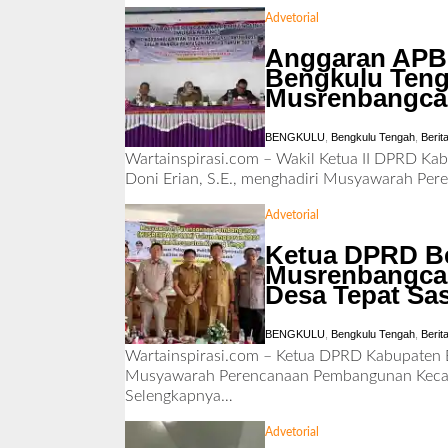
Advetorial
Anggaran APBD
Bengkulu Tenga
Musrenbangca
BENGKULU
,
Bengkulu Tengah
,
Berit
Wartainspirasi.com – Wakil Ketua II DPRD Ka
Doni Erian, S.E., menghadiri Musyawarah Pe
Advetorial
Ketua DPRD Be
Musrenbangcam
Desa Tepat Sa
BENGKULU
,
Bengkulu Tengah
,
Berit
Wartainspirasi.com – Ketua DPRD Kabupaten Be
Musyawarah Perencanaan Pembangunan Kecama
Selengkapnya…
Advetorial