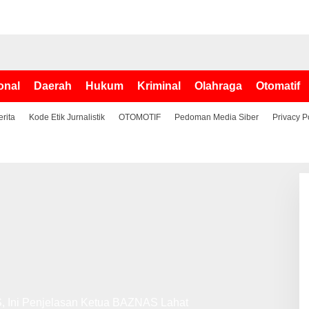
onal
Daerah
Hukum
Kriminal
Olahraga
Otomatif
erita
Kode Etik Jurnalistik
OTOMOTIF
Pedoman Media Siber
Privacy P
 Ini Penjelasan Ketua BAZNAS Lahat