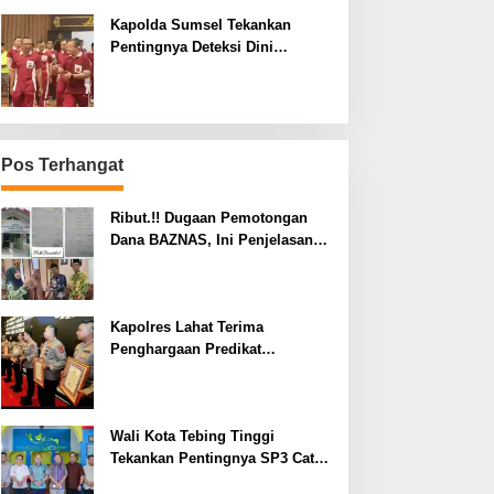
Kapolda Sumsel Tekankan
Pentingnya Deteksi Dini
Kesehatan untuk Optimalisasi
Pelayanan Kepolisian
Pos Terhangat
Ribut.!! Dugaan Pemotongan
Dana BAZNAS, Ini Penjelasan
Ketua BAZNAS Lahat
Kapolres Lahat Terima
Penghargaan Predikat
Pelayanan Prima dari Polda
Sumsel Tahun 2026
Wali Kota Tebing Tinggi
Tekankan Pentingnya SP3 Catin
Cegah Stunting