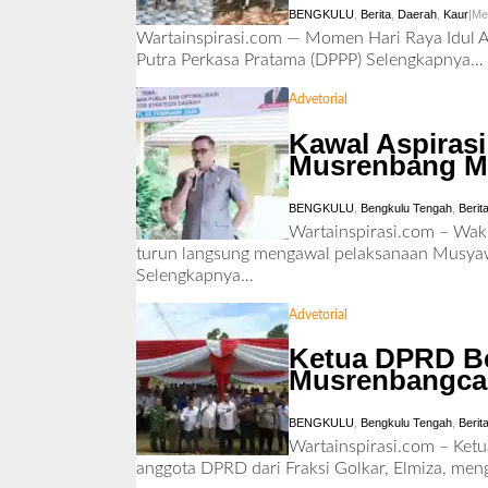
BENGKULU
,
Berita
,
Daerah
,
Kaur
|
Mei
Wartainspirasi.com — Momen Hari Raya Idul Ad
Putra Perkasa Pratama (DPPP)
Selengkapnya…
Advetorial
Kawal Aspirasi
Musrenbang Mer
BENGKULU
,
Bengkulu Tengah
,
Berit
Wartainspirasi.com – Waki
turun langsung mengawal pelaksanaan Musya
Selengkapnya…
Advetorial
Ketua DPRD Be
Musrenbangca
BENGKULU
,
Bengkulu Tengah
,
Berit
Wartainspirasi.com – Ket
anggota DPRD dari Fraksi Golkar, Elmiza, m