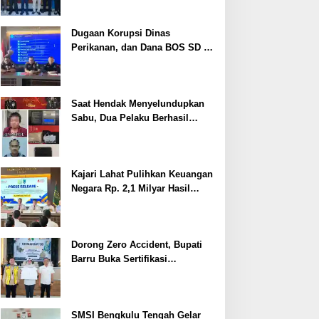
Dugaan Korupsi Dinas
Perikanan, dan Dana BOS SD –
SMP Tahun 2025 – 2026 Terus
Dipertajam Kajari Lahat
Saat Hendak Menyelundupkan
Sabu, Dua Pelaku Berhasil
Ditangkap
Kajari Lahat Pulihkan Keuangan
Negara Rp. 2,1 Milyar Hasil
Temuan BPK RI
Dorong Zero Accident, Bupati
Barru Buka Sertifikasi
Supervisor K3 Konstruksi
SMSI Bengkulu Tengah Gelar