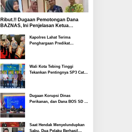
Ribut.!! Dugaan Pemotongan Dana
BAZNAS, Ini Penjelasan Ketua
BAZNAS Lahat
Kapolres Lahat Terima
Penghargaan Predikat
Pelayanan Prima dari Polda
Sumsel Tahun 2026
Wali Kota Tebing Tinggi
Tekankan Pentingnya SP3 Catin
Cegah Stunting
Dugaan Korupsi Dinas
Perikanan, dan Dana BOS SD –
SMP Tahun 2025 – 2026 Terus
Dipertajam Kajari Lahat
Saat Hendak Menyelundupkan
Sabu, Dua Pelaku Berhasil