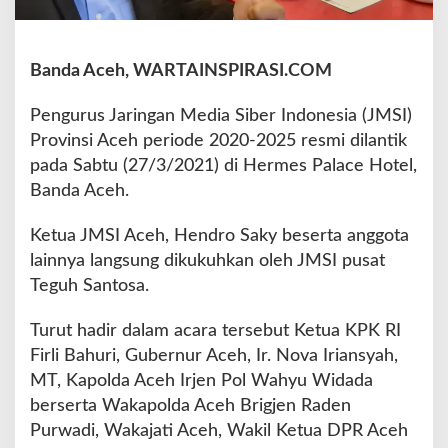
r
i
o
Banda Aceh, WARTAINSPIRASI.COM
d
e
Pengurus Jaringan Media Siber Indonesia (JMSI)
2
0
Provinsi Aceh periode 2020-2025 resmi dilantik
2
pada Sabtu (27/3/2021) di Hermes Palace Hotel,
0
Banda Aceh.
-
2
Ketua JMSI Aceh, Hendro Saky beserta anggota
0
2
lainnya langsung dikukuhkan oleh JMSI pusat
1
Teguh Santosa.
R
e
Turut hadir dalam acara tersebut Ketua KPK RI
s
Firli Bahuri, Gubernur Aceh, Ir. Nova Iriansyah,
m
i
MT, Kapolda Aceh Irjen Pol Wahyu Widada
D
berserta Wakapolda Aceh Brigjen Raden
i
Purwadi, Wakajati Aceh, Wakil Ketua DPR Aceh
l