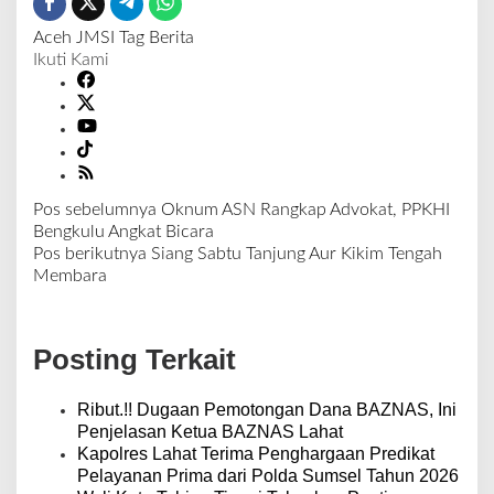
Aceh
JMSI
Tag Berita
Ikuti Kami
Pos sebelumnya
Oknum ASN Rangkap Advokat, PPKHI
N
Bengkulu Angkat Bicara
a
Pos berikutnya
Siang Sabtu Tanjung Aur Kikim Tengah
v
Membara
i
g
a
Posting Terkait
s
i
p
Ribut.!! Dugaan Pemotongan Dana BAZNAS, Ini
o
Penjelasan Ketua BAZNAS Lahat
s
Kapolres Lahat Terima Penghargaan Predikat
Pelayanan Prima dari Polda Sumsel Tahun 2026