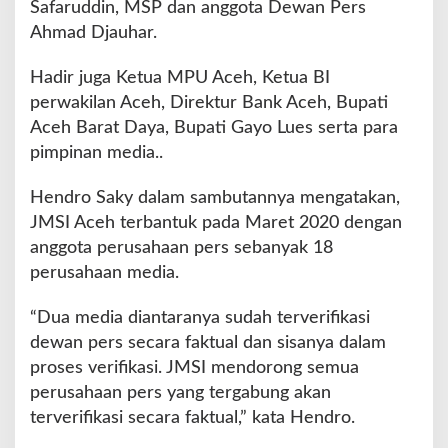
Safaruddin, MSP dan anggota Dewan Pers
a
n
Ahmad Djauhar.
t
i
Hadir juga Ketua MPU Aceh, Ketua BI
k
perwakilan Aceh, Direktur Bank Aceh, Bupati
Aceh Barat Daya, Bupati Gayo Lues serta para
pimpinan media..
Hendro Saky dalam sambutannya mengatakan,
JMSI Aceh terbantuk pada Maret 2020 dengan
anggota perusahaan pers sebanyak 18
perusahaan media.
“Dua media diantaranya sudah terverifikasi
dewan pers secara faktual dan sisanya dalam
proses verifikasi. JMSI mendorong semua
perusahaan pers yang tergabung akan
terverifikasi secara faktual,” kata Hendro.