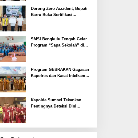
Dorong Zero Accident, Bupati
Barru Buka Sertifikasi
Supervisor K3 Konstruksi
SMSI Bengkulu Tengah Gelar
Program “Sapa Sekolah” di
SMAN 1 Bengkulu Tengah
Program GEBRAKAN Gagasan
Kapolres dan Kasat Intelkam
Polres Lahat Menyasar ke Siswa
SDN dan SMPN di Jarai
Kapolda Sumsel Tekankan
Pentingnya Deteksi Dini
Kesehatan untuk Optimalisasi
Pelayanan Kepolisian