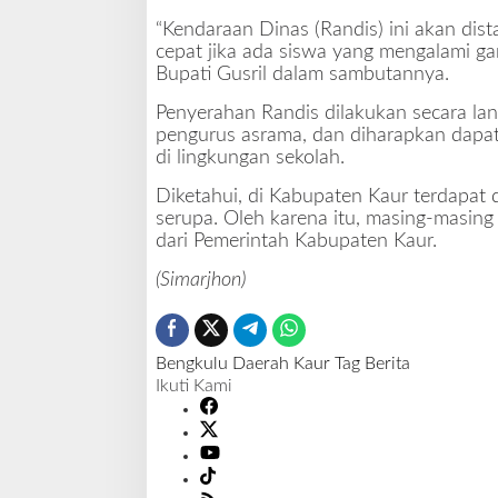
t
“Kendaraan Dinas (Randis) ini akan di
i
cepat jika ada siswa yang mengalami ga
K
Bupati Gusril dalam sambutannya.
a
u
Penyerahan Randis dilakukan secara la
r
pengurus asrama, dan diharapkan dapat
S
di lingkungan sekolah.
e
r
Diketahui, di Kabupaten Kaur terdapat
a
serupa. Oleh karena itu, masing-masing
h
dari Pemerintah Kabupaten Kaur.
k
(Simarjhon)
a
n
R
a
Bengkulu
Daerah
Kaur
Tag Berita
n
Ikuti Kami
d
i
s
R
o