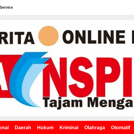
 Service
onal
Daerah
Hukum
Kriminal
Olahraga
Otomatif