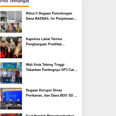
Pos Terhangat
Ribut.!! Dugaan Pemotongan
Dana BAZNAS, Ini Penjelasan
Ketua BAZNAS Lahat
Kapolres Lahat Terima
Penghargaan Predikat
Pelayanan Prima dari Polda
Sumsel Tahun 2026
Wali Kota Tebing Tinggi
Tekankan Pentingnya SP3 Catin
Cegah Stunting
Dugaan Korupsi Dinas
Perikanan, dan Dana BOS SD –
SMP Tahun 2025 – 2026 Terus
Dipertajam Kajari Lahat
Saat Hendak Menyelundupkan