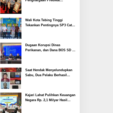
Penghargaan Predikat
Pelayanan Prima dari Polda
Sumsel Tahun 2026
Wali Kota Tebing Tinggi
Tekankan Pentingnya SP3 Catin
Cegah Stunting
Dugaan Korupsi Dinas
Perikanan, dan Dana BOS SD –
SMP Tahun 2025 – 2026 Terus
Dipertajam Kajari Lahat
Saat Hendak Menyelundupkan
Sabu, Dua Pelaku Berhasil
Ditangkap
Kajari Lahat Pulihkan Keuangan
Negara Rp. 2,1 Milyar Hasil
Temuan BPK RI