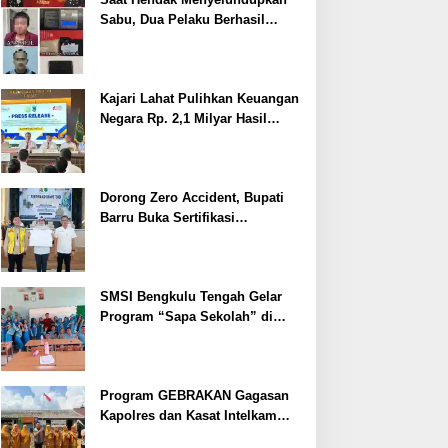
Sabu, Dua Pelaku Berhasil
Ditangkap
Kajari Lahat Pulihkan Keuangan
Negara Rp. 2,1 Milyar Hasil
Temuan BPK RI
Dorong Zero Accident, Bupati
Barru Buka Sertifikasi
Supervisor K3 Konstruksi
SMSI Bengkulu Tengah Gelar
Program “Sapa Sekolah” di
SMAN 1 Bengkulu Tengah
Program GEBRAKAN Gagasan
Kapolres dan Kasat Intelkam
Polres Lahat Menyasar ke Siswa