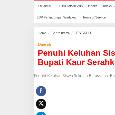
Disclaimer
EKONOMI&BISNIS
Indeks
Indeks B
SOP Perlindungan Wartawan
Terms of Service
Home
/
Berita utama
/
BENGKULU
P
e
n
Daerah
u
Penuhi Keluhan Si
h
i
Bupati Kaur Serah
K
e
l
Penuhi Keluhan Siswa Sekolah Berasrama, Bu
u
h
a
n
S
i
s