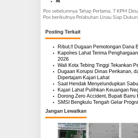
d
a
Pos sebelumnya
Tahap Pertama, 7 KPM Desa
E
N
Pos berikutnya
Pelabuhan Linau Siap Dukun
m
a
p
v
Posting Terkait
a
i
t
g
a
Ribut.!! Dugaan Pemotongan Dana 
s
Kapolres Lahat Terima Penghargaan
i
2026
p
Wali Kota Tebing Tinggi Tekankan P
o
Dugaan Korupsi Dinas Perikanan, 
s
Dipertajam Kajari Lahat
Saat Hendak Menyelundupkan Sabu,
Kajari Lahat Pulihkan Keuangan Neg
Dorong Zero Accident, Bupati Barru 
SMSI Bengkulu Tengah Gelar Progr
Jangan Lewatkan