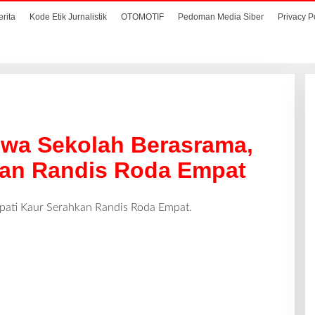
erita
Kode Etik Jurnalistik
OTOMOTIF
Pedoman Media Siber
Privacy P
swa Sekolah Berasrama,
kan Randis Roda Empat
pati Kaur Serahkan Randis Roda Empat.