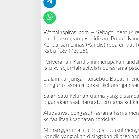
w
a
S
e
k
o
Wartainspirasi.com
— Sebagai bentuk re
l
dari lingkungan pendidikan, Bupati Kaur
a
Kendaraan Dinas (Randis) roda empat k
h
Rabu (16/4/2025).
B
Penyerahan Randis ini merupakan tindak
e
lalu ke sejumlah sekolah berasrama pas
r
a
Dalam kunjungan tersebut, Bupati mene
s
pengurus asrama terkait kekurangan sara
r
a
Salah satu keluhan utama yang disampa
m
digunakan saat darurat, terutama ketika
a
,
Akibatnya, pengasuh asrama harus men
B
ke fasilitas kesehatan terdekat.
u
Menanggapi hal itu, Bupati Gusril men
p
Randis yang akan disiagakan di area as
a