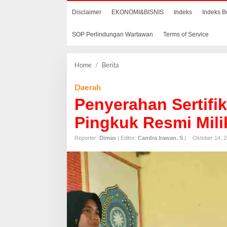
Disclaimer
EKONOMI&BISNIS
Indeks
Indeks B
SOP Perlindungan Wartawan
Terms of Service
Home
/
Berita
P
e
n
Daerah
y
Penyerahan Sertifi
e
r
Pingkuk Resmi Mili
a
h
Reporter:
Dimas
| Editor:
Candra Irawan. S
|
Oktober 14, 
a
n
S
e
r
t
i
f