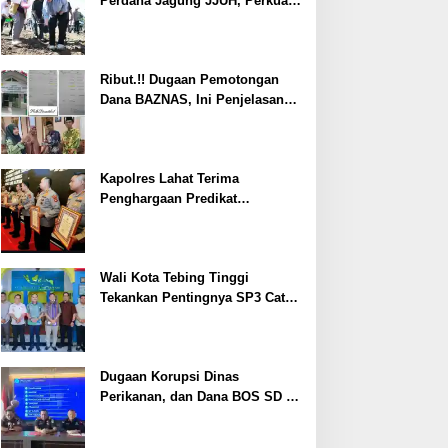
Perdana Jagung JJUH, Perkuat
Ketahanan Pangan dan
Kesejahteraan Petani
Ribut.!! Dugaan Pemotongan
Dana BAZNAS, Ini Penjelasan
Ketua BAZNAS Lahat
Kapolres Lahat Terima
Penghargaan Predikat
Pelayanan Prima dari Polda
Sumsel Tahun 2026
Wali Kota Tebing Tinggi
Tekankan Pentingnya SP3 Catin
Cegah Stunting
Dugaan Korupsi Dinas
Perikanan, dan Dana BOS SD –
SMP Tahun 2025 – 2026 Terus
Dipertajam Kajari Lahat