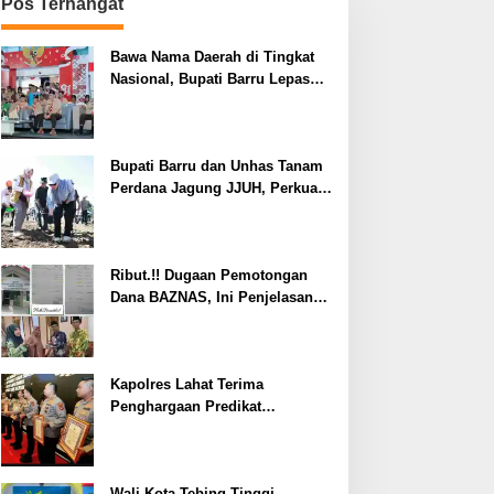
Pos Terhangat
Bawa Nama Daerah di Tingkat
Nasional, Bupati Barru Lepas
Kontingen Jambore Nasional XII
Bupati Barru dan Unhas Tanam
Perdana Jagung JJUH, Perkuat
Ketahanan Pangan dan
Kesejahteraan Petani
Ribut.!! Dugaan Pemotongan
Dana BAZNAS, Ini Penjelasan
Ketua BAZNAS Lahat
Kapolres Lahat Terima
Penghargaan Predikat
Pelayanan Prima dari Polda
Sumsel Tahun 2026
Wali Kota Tebing Tinggi