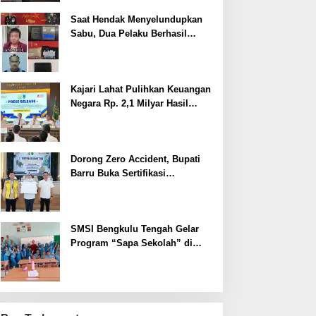
Saat Hendak Menyelundupkan
Sabu, Dua Pelaku Berhasil
Ditangkap
Kajari Lahat Pulihkan Keuangan
Negara Rp. 2,1 Milyar Hasil
Temuan BPK RI
Dorong Zero Accident, Bupati
Barru Buka Sertifikasi
Supervisor K3 Konstruksi
SMSI Bengkulu Tengah Gelar
Program “Sapa Sekolah” di
SMAN 1 Bengkulu Tengah