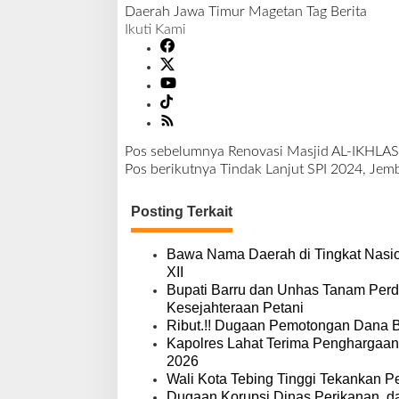
Daerah
Jawa Timur
Magetan
Tag Berita
Ikuti Kami
Pos sebelumnya
Renovasi Masjid AL-IKHLAS
N
Pos berikutnya
Tindak Lanjut SPI 2024, Jem
a
v
Posting Terkait
i
g
a
Bawa Nama Daerah di Tingkat Nasio
s
XII
i
Bupati Barru dan Unhas Tanam Per
p
Kesejahteraan Petani
o
Ribut.!! Dugaan Pemotongan Dana 
s
Kapolres Lahat Terima Penghargaan
2026
Wali Kota Tebing Tinggi Tekankan P
Dugaan Korupsi Dinas Perikanan, 