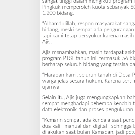
sangat tinggi dalam mengikuti program
i
Pingkuk memperoleh kuota sebanyak 800
a
1.200 bidang.
n
H
“Alhamdulillah, respon masyarakat sang
a
bidang, meski sempat ada pengurangan ka
k
tapi kami tetap bersyukur karena masih 
T
Ajis.
a
n
Ajis menambahkan, masih terdapat seki
a
program PTSL tahun ini, termasuk 56 b
h
berharap seluruh bidang yang tersisa d
“Harapan kami, seluruh tanah di Desa Pi
warga jelas secara hukum. Karena sertifi
ujarnya.
Selain itu, Ajis juga mengungkapkan b
sempat menghadapi beberapa kendala tek
data elektronik dan proses pengukuran
“Kemarin sempat ada kendala saat penera
dua kali—manual dan digital—sehingga 
dilakukan saat bulan Ramadan, jadi petu