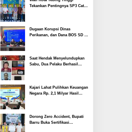
Tekankan Pentingnya SP3 Catin
Cegah Stunting
Dugaan Korupsi Dinas
Perikanan, dan Dana BOS SD –
SMP Tahun 2025 – 2026 Terus
Dipertajam Kajari Lahat
Saat Hendak Menyelundupkan
Sabu, Dua Pelaku Berhasil
Ditangkap
Kajari Lahat Pulihkan Keuangan
Negara Rp. 2,1 Milyar Hasil
Temuan BPK RI
Dorong Zero Accident, Bupati
Barru Buka Sertifikasi
Supervisor K3 Konstruksi