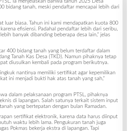
 PTSL. Ia menjelaskan bahwa tahun 2025 Desa
 bidang tanah, meski pendaftar mencapai lebih dari
at luar biasa. Tahun ini kami mendapatkan kuota 800
rena efisiensi. Padahal pendaftar lebih dari seribu,
lebih banyak dibanding beberapa desa lain,” jelas
tar 400 bidang tanah yang belum terdaftar dalam
idang Tanah Kas Desa (TKD). Namun pihaknya tetap
apat diusulkan kembali pada program berikutnya.
ngkuk nantinya memiliki sertifikat agar kepemilikan
kat ini menjadi bukti hak atas tanah yang sah,”
ahwa dalam pelaksanaan program PTSL, pihaknya
nis di lapangan. Salah satunya terkait sistem input
 tanah yang bertepatan dengan bulan Ramadan.
pan sertifikat elektronik, karena data harus diinput
butuh waktu lebih lama. Pengukuran tanah juga
gas Pokmas bekerja ekstra di lapangan. Tapi