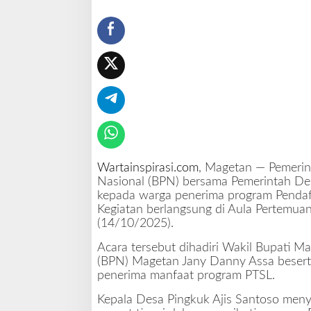
n
g
k
u
k
R
e
s
m
i
M
i
Wartainspirasi.com
, Magetan — Pemerin
l
Nasional (BPN) bersama Pemerintah Des
i
kepada warga penerima program Pendaft
k
Kegiatan berlangsung di Aula Pertemua
i
(14/10/2025).
K
e
Acara tersebut dihadiri Wakil Bupati M
p
(BPN) Magetan Jany Danny Assa beserta
a
penerima manfaat program PTSL.
s
Kepala Desa Pingkuk Ajis Santoso meny
t