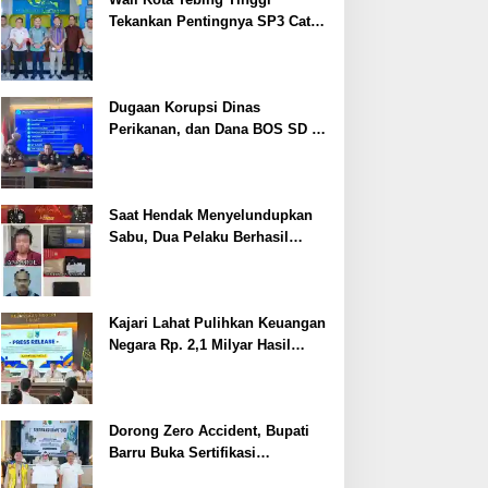
Tekankan Pentingnya SP3 Catin
Cegah Stunting
Dugaan Korupsi Dinas
Perikanan, dan Dana BOS SD –
SMP Tahun 2025 – 2026 Terus
Dipertajam Kajari Lahat
Saat Hendak Menyelundupkan
Sabu, Dua Pelaku Berhasil
Ditangkap
Kajari Lahat Pulihkan Keuangan
Negara Rp. 2,1 Milyar Hasil
Temuan BPK RI
Dorong Zero Accident, Bupati
Barru Buka Sertifikasi
Supervisor K3 Konstruksi