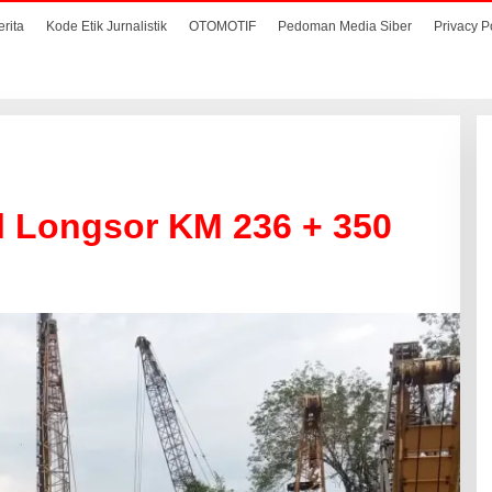
erita
Kode Etik Jurnalistik
OTOMOTIF
Pedoman Media Siber
Privacy P
l Longsor KM 236 + 350