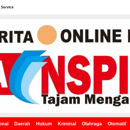
 Service
onal
Daerah
Hukum
Kriminal
Olahraga
Otomatif