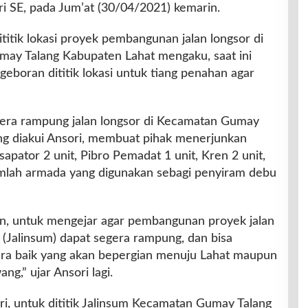
 SE, pada Jum’at (30/04/2021) kemarin.
ititik lokasi proyek pembangunan jalan longsor di
y Talang Kabupaten Lahat mengaku, saat ini
eboran dititik lokasi untuk tiang penahan agar
era rampung jalan longsor di Kecamatan Gumay
ung diakui Ansori, membuat pihak menerjunkan
sapator 2 unit, Pibro Pemadat 1 unit, Kren 2 unit,
jumlah armada yang digunakan sebagi penyiram debu
an, untuk mengejar agar pembangunan proyek jalan
a (Jalinsum) dapat segera rampung, dan bisa
ara baik yang akan bepergian menuju Lahat maupun
g,” ujar Ansori lagi.
sori, untuk dititik Jalinsum Kecamatan Gumay Talang