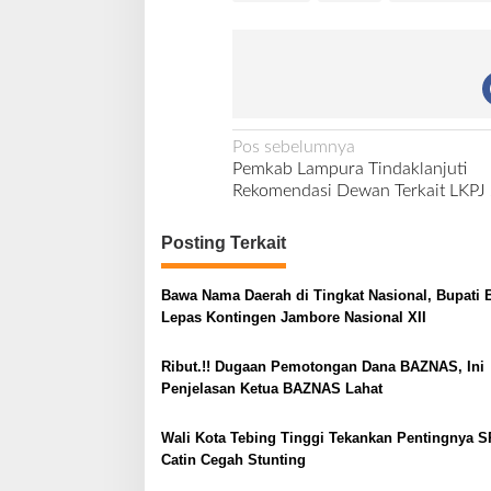
N
Pos sebelumnya
Pemkab Lampura Tindaklanjuti
a
Rekomendasi Dewan Terkait LKPJ
v
i
Posting Terkait
g
Bawa Nama Daerah di Tingkat Nasional, Bupati 
a
Lepas Kontingen Jambore Nasional XII
s
i
Ribut.!! Dugaan Pemotongan Dana BAZNAS, Ini
Penjelasan Ketua BAZNAS Lahat
p
o
Wali Kota Tebing Tinggi Tekankan Pentingnya S
s
Catin Cegah Stunting