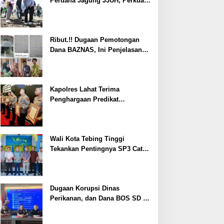
Perdana Jagung JJUH, Perkuat
Ketahanan Pangan dan
Kesejahteraan Petani
Ribut.!! Dugaan Pemotongan
Dana BAZNAS, Ini Penjelasan
Ketua BAZNAS Lahat
Kapolres Lahat Terima
Penghargaan Predikat
Pelayanan Prima dari Polda
Sumsel Tahun 2026
Wali Kota Tebing Tinggi
Tekankan Pentingnya SP3 Catin
Cegah Stunting
Dugaan Korupsi Dinas
Perikanan, dan Dana BOS SD –
SMP Tahun 2025 – 2026 Terus
Dipertajam Kajari Lahat