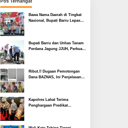
Pos Terhangat
Bawa Nama Daerah di Tingkat
Nasional, Bupati Barru Lepas
Kontingen Jambore Nasional XII
Bupati Barru dan Unhas Tanam
Perdana Jagung JJUH, Perkuat
Ketahanan Pangan dan
Kesejahteraan Petani
Ribut.!! Dugaan Pemotongan
Dana BAZNAS, Ini Penjelasan
Ketua BAZNAS Lahat
Kapolres Lahat Terima
Penghargaan Predikat
Pelayanan Prima dari Polda
Sumsel Tahun 2026
Wali Kota Tebing Tinggi