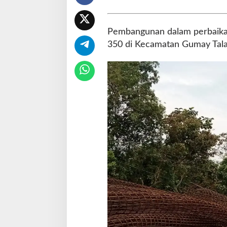
i
k
e
Pembangunan dalam perbaikan 
b
350 di Kecamatan Gumay Talan
u
t