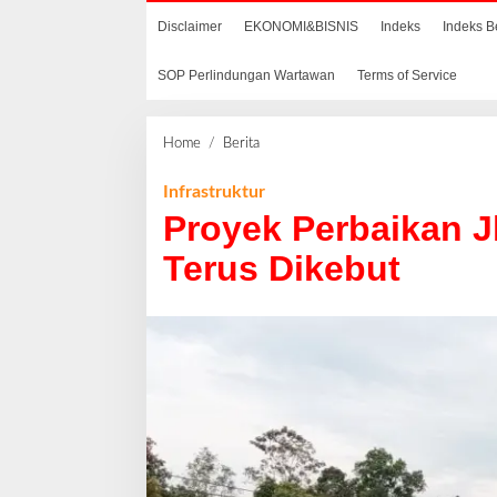
Disclaimer
EKONOMI&BISNIS
Indeks
Indeks B
SOP Perlindungan Wartawan
Terms of Service
Home
/
Berita
P
r
o
Infrastruktur
y
Proyek Perbaikan J
e
k
Terus Dikebut
P
e
r
b
a
i
k
a
n
J