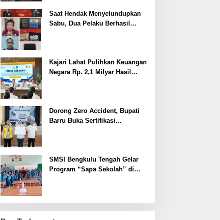
Saat Hendak Menyelundupkan
Sabu, Dua Pelaku Berhasil
Ditangkap
Kajari Lahat Pulihkan Keuangan
Negara Rp. 2,1 Milyar Hasil
Temuan BPK RI
Dorong Zero Accident, Bupati
Barru Buka Sertifikasi
Supervisor K3 Konstruksi
SMSI Bengkulu Tengah Gelar
Program “Sapa Sekolah” di
SMAN 1 Bengkulu Tengah