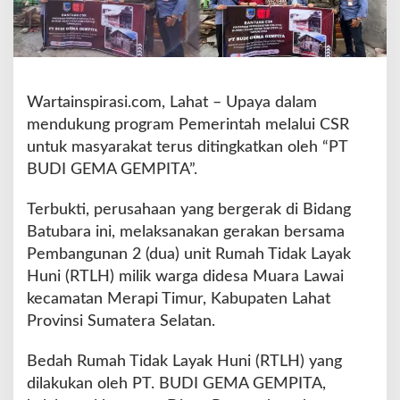
S
R
B
a
n
Wartainspirasi.com, Lahat – Upaya dalam
g
u
mendukung program Pemerintah melalui CSR
n
untuk masyarakat terus ditingkatkan oleh “PT
R
BUDI GEMA GEMPITA”.
T
L
Terbukti, perusahaan yang bergerak di Bidang
H
W
Batubara ini, melaksanakan gerakan bersama
a
Pembangunan 2 (dua) unit Rumah Tidak Layak
r
Huni (RTLH) milik warga didesa Muara Lawai
g
kecamatan Merapi Timur, Kabupaten Lahat
a
M
Provinsi Sumatera Selatan.
u
a
Bedah Rumah Tidak Layak Huni (RTLH) yang
r
dilakukan oleh PT. BUDI GEMA GEMPITA,
a