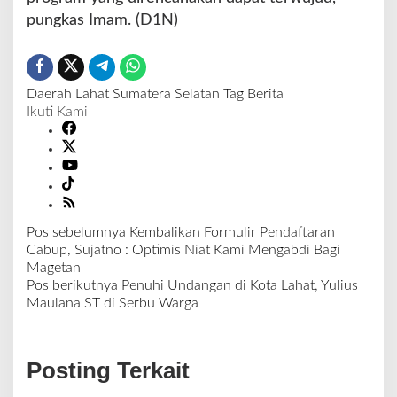
pungkas Imam. (D1N)
Daerah
Lahat
Sumatera Selatan
Tag Berita
Ikuti Kami
Pos sebelumnya
Kembalikan Formulir Pendaftaran
N
Cabup, Sujatno : Optimis Niat Kami Mengabdi Bagi
a
Magetan
v
Pos berikutnya
Penuhi Undangan di Kota Lahat, Yulius
i
Maulana ST di Serbu Warga
g
a
s
Posting Terkait
i
p