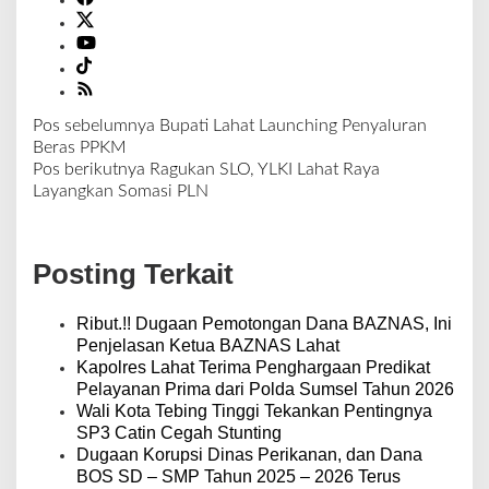
Pos sebelumnya
Bupati Lahat Launching Penyaluran
N
Beras PPKM
a
Pos berikutnya
Ragukan SLO, YLKI Lahat Raya
v
Layangkan Somasi PLN
i
g
a
Posting Terkait
s
i
p
Ribut.!! Dugaan Pemotongan Dana BAZNAS, Ini
o
Penjelasan Ketua BAZNAS Lahat
s
Kapolres Lahat Terima Penghargaan Predikat
Pelayanan Prima dari Polda Sumsel Tahun 2026
Wali Kota Tebing Tinggi Tekankan Pentingnya
SP3 Catin Cegah Stunting
Dugaan Korupsi Dinas Perikanan, dan Dana
BOS SD – SMP Tahun 2025 – 2026 Terus