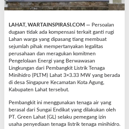
n
t
u
k
LAHAT, WARTAINSPIRASI.COM —
Persoalan
L
dugaan tidak ada kompensasi terkait ganti rugi
e
m
Lahan warga yang dipasang tiang membuat
b
sejumlah pihak mempertanyakan legalitas
a
perusahaan dan meragukan komitmen
g
Pengelolaan Energi yang Berwawasan
a
P
Lingkungan dari Pembangkit Listrik Tenaga
e
Minihidro (PLTM) Lahat 3×3.33 MW yang berada
n
di desa Singapure Kecamatan Kota Agung,
i
Kabupaten Lahat tersebut.
l
a
i
Pembangkit ini menggunakan tenaga air yang
K
berasal dari Sungai Endikat yang dilakukan oleh
o
PT. Green Lahat (GL) selaku pemegang izin
m
usaha penyediaan tenaga listrik tenaga minihidro.
p