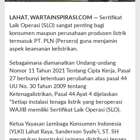
a
t
R
LAHAT, WARTAINSPIRASI.COM —
Sertifikat
a
Laik Operasi (SLO) sangat penting bagi
y
konsumen maupun perusahaan produsen listrik
a
termasuk PT. PLN (Persero) guna menjamin
L
a
aspek keamanan kelistrikan.
y
a
Sebagaimana diamanatkan Undang-undang
n
Nomor 11 Tahun 2021 Tentang Cipta Kerja, Pasal
g
27 berbunyi ketentuan perubahan atas pasal 44
k
a
UU No. 30 Tahun 2009 tentang
n
Ketenagalistrikan, Pasal 44 Ayat 4 dijelaskan
S
“Setiap instalasi tenaga listrik yang beroperasi
o
WAJIB memiliki Sertifikat Laik Operasi (SLO).
m
a
s
Ketua Yayasan Lembaga Konsumen Indonesia
i
(YLKI) Lahat Raya, Sanderson Syafe’i, ST. SH
P
meragukan konstruksi jaringan distribusi tenaga