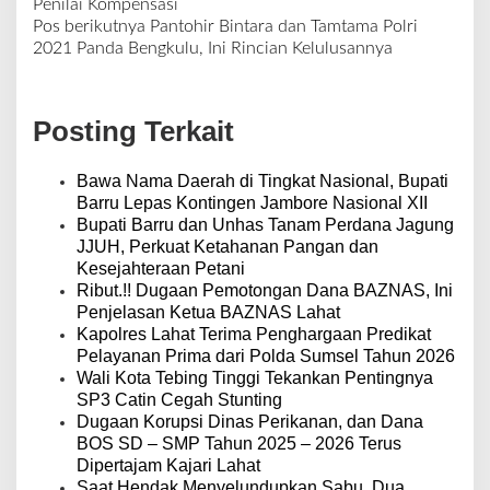
N
Penilai Kompensasi
a
Pos berikutnya
Pantohir Bintara dan Tamtama Polri
v
2021 Panda Bengkulu, Ini Rincian Kelulusannya
i
g
a
Posting Terkait
s
i
p
Bawa Nama Daerah di Tingkat Nasional, Bupati
o
Barru Lepas Kontingen Jambore Nasional XII
s
Bupati Barru dan Unhas Tanam Perdana Jagung
JJUH, Perkuat Ketahanan Pangan dan
Kesejahteraan Petani
Ribut.!! Dugaan Pemotongan Dana BAZNAS, Ini
Penjelasan Ketua BAZNAS Lahat
Kapolres Lahat Terima Penghargaan Predikat
Pelayanan Prima dari Polda Sumsel Tahun 2026
Wali Kota Tebing Tinggi Tekankan Pentingnya
SP3 Catin Cegah Stunting
Dugaan Korupsi Dinas Perikanan, dan Dana
BOS SD – SMP Tahun 2025 – 2026 Terus
Dipertajam Kajari Lahat
Saat Hendak Menyelundupkan Sabu, Dua