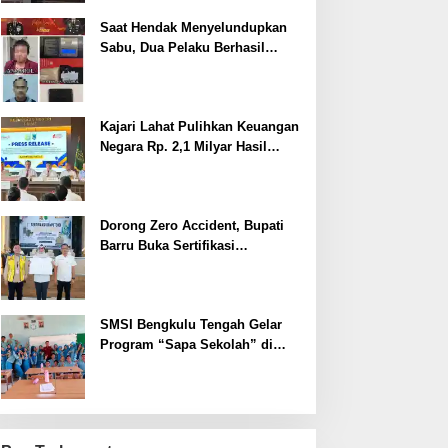
Saat Hendak Menyelundupkan
Sabu, Dua Pelaku Berhasil
Ditangkap
Kajari Lahat Pulihkan Keuangan
Negara Rp. 2,1 Milyar Hasil
Temuan BPK RI
Dorong Zero Accident, Bupati
Barru Buka Sertifikasi
Supervisor K3 Konstruksi
SMSI Bengkulu Tengah Gelar
Program “Sapa Sekolah” di
SMAN 1 Bengkulu Tengah