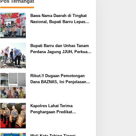
Pos Terhangat
Bawa Nama Daerah di Tingkat
Nasional, Bupati Barru Lepas
Kontingen Jambore Nasional XII
Bupati Barru dan Unhas Tanam
Perdana Jagung JJUH, Perkuat
Ketahanan Pangan dan
Kesejahteraan Petani
Ribut.!! Dugaan Pemotongan
Dana BAZNAS, Ini Penjelasan
Ketua BAZNAS Lahat
Kapolres Lahat Terima
Penghargaan Predikat
Pelayanan Prima dari Polda
Sumsel Tahun 2026
Wali Kota Tebing Tinggi