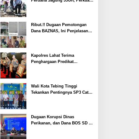
Perdana Jagung JJUH, Perkuat
Ketahanan Pangan dan
Kesejahteraan Petani
Ribut.!! Dugaan Pemotongan
Dana BAZNAS, Ini Penjelasan
Ketua BAZNAS Lahat
Kapolres Lahat Terima
Penghargaan Predikat
Pelayanan Prima dari Polda
Sumsel Tahun 2026
Wali Kota Tebing Tinggi
Tekankan Pentingnya SP3 Catin
Cegah Stunting
Dugaan Korupsi Dinas
Perikanan, dan Dana BOS SD –
SMP Tahun 2025 – 2026 Terus
Dipertajam Kajari Lahat