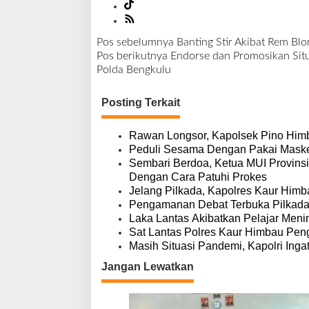
t
Pos sebelumnya
Banting Stir Akibat Rem Blo
N
Pos berikutnya
Endorse dan Promosikan Situs
a
Polda Bengkulu
v
i
Posting Terkait
g
a
s
Rawan Longsor, Kapolsek Pino Hi
i
Peduli Sesama Dengan Pakai Maske
p
Sembari Berdoa, Ketua MUI Provins
o
Dengan Cara Patuhi Prokes
s
Jelang Pilkada, Kapolres Kaur Him
Pengamanan Debat Terbuka Pilkada
Laka Lantas Akibatkan Pelajar Meni
Sat Lantas Polres Kaur Himbau Pe
Masih Situasi Pandemi, Kapolri Ing
Jangan Lewatkan