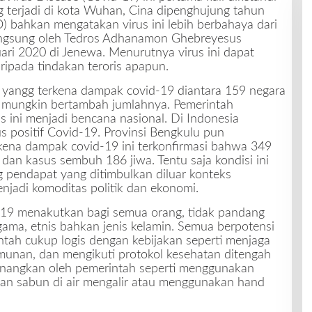
g terjadi di kota Wuhan, Cina dipenghujung tahun
 bahkan mengatakan virus ini lebih berbahaya dari
 langsung oleh Tedros Adhanamon Ghebreyesus
ri 2020 di Jenewa. Menurutnya virus ini dapat
ripada tindakan teroris apapun.
 yangg terkena dampak covid-19 diantara 159 negara
un mungkin bertambah jumlahnya. Pemerintah
 ini menjadi bencana nasional. Di Indonesia
s positif Covid-19. Provinsi Bengkulu pun
kena dampak covid-19 ini terkonfirmasi bahwa 349
dan kasus sembuh 186 jiwa. Tentu saja kondisi ini
 pendapat yang ditimbulkan diluar konteks
njadi komoditas politik dan ekonomi.
– 19 menakutkan bagi semua orang, tidak pandang
 agama, etnis bahkan jenis kelamin. Semua berpotensi
ntah cukup logis dengan kebijakan seperti menjaga
rumunan, dan mengikuti protokol kesehatan ditengah
canangkan oleh pemerintah seperti menggunakan
n sabun di air mengalir atau menggunakan hand