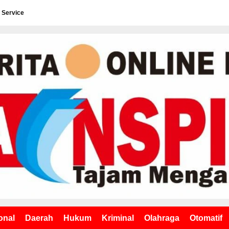
 Service
onal
Daerah
Hukum
Kriminal
Olahraga
Otomatif