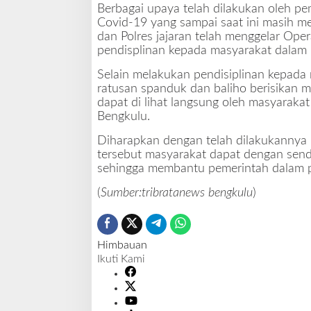
Berbagai upaya telah dilakukan oleh p
a
Covid-19 yang sampai saat ini masih me
n
dan Polres jajaran telah menggelar Op
D
pendisplinan kepada masyarakat dalam 
i
s
Selain melakukan pendisiplinan kepada
i
ratusan spanduk dan baliho berisikan m
p
dapat di lihat langsung oleh masyaraka
l
Bengkulu.
i
n
Diharapkan dengan telah dilakukannya 
k
tersebut masyarakat dapat dengan sendi
a
sehingga membantu pemerintah dalam 
n
(
Sumber:tribratanews bengkulu
)
M
a
s
y
Himbauan
a
Ikuti Kami
r
a
k
a