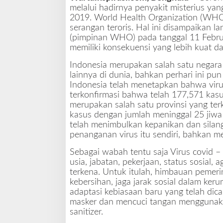
g
melalui hadirnya penyakit misterius yan
k
2019. World Health Organization (WHO)
u
serangan teroris. Hal ini disampaikan
l
(pimpinan WHO) pada tanggal 11 Februa
u
memiliki konsekuensi yang lebih kuat da
D
a
Indonesia merupakan salah satu negara
n
lainnya di dunia, bahkan perhari ini p
P
Indonesia telah menetapkan bahwa virus
o
terkonfirmasi bahwa telah 177,571 kasu
l
merupakan salah satu provinsi yang ter
r
kasus dengan jumlah meninggal 25 jiwa 
e
telah menimbulkan kepanikan dan silang
s
penanganan virus itu sendiri, bahkan me
J
Sebagai wabah tentu saja Virus covid 
a
usia, jabatan, pekerjaan, status sosial,
j
terkena. Untuk itulah, himbauan pemeri
a
kebersihan, jaga jarak sosial dalam ke
r
adaptasi kebiasaan baru yang telah di
a
masker dan mencuci tangan menggunaka
n
sanitizer.
A
k