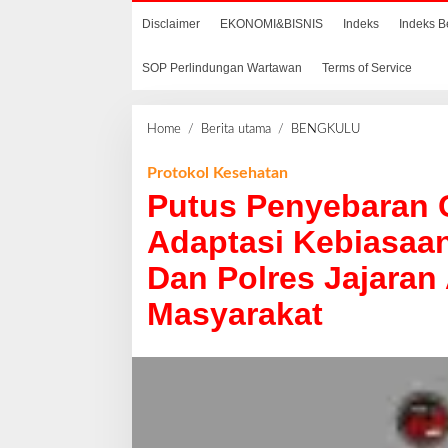
Disclaimer
EKONOMI&BISNIS
Indeks
Indeks B
SOP Perlindungan Wartawan
Terms of Service
Home
/
Berita utama
/
BENGKULU
P
u
t
Protokol Kesehatan
u
Putus Penyebaran C
s
P
Adaptasi Kebiasaa
e
Dan Polres Jajaran
n
y
Masyarakat
e
b
a
r
a
n
C