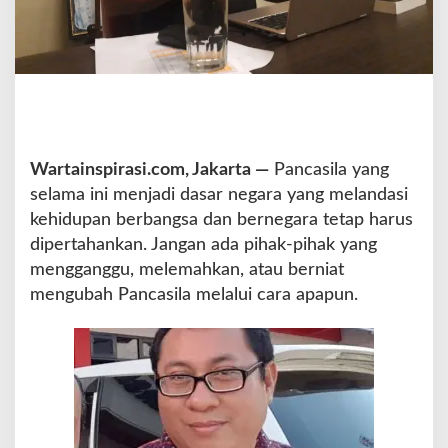
g
a
n
M
e
n
g
g
Wartainspirasi.com, Jakarta —
Pancasila yang
a
selama ini menjadi dasar negara yang melandasi
n
g
kehidupan berbangsa dan bernegara tetap harus
g
dipertahankan. Jangan ada pihak-pihak yang
u
mengganggu, melemahkan, atau berniat
P
mengubah Pancasila melalui cara apapun.
a
n
c
a
s
i
l
a