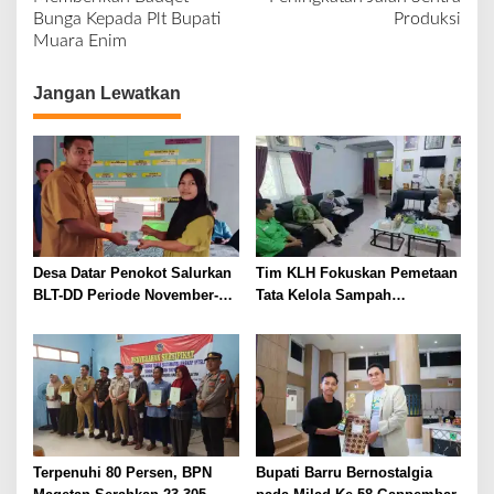
i
Bunga Kepada Plt Bupati
Produksi
g
Muara Enim
a
s
Jangan Lewatkan
i
p
o
s
Desa Datar Penokot Salurkan
Tim KLH Fokuskan Pemetaan
BLT-DD Periode November-
Tata Kelola Sampah
Desember 2025
Perkantoran di Bengkulu
Utara
Terpenuhi 80 Persen, BPN
Bupati Barru Bernostalgia