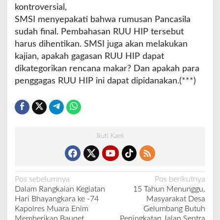
kontroversial,
SMSI menyepakati bahwa rumusan Pancasila
sudah final. Pembahasan RUU HIP tersebut
harus dihentikan. SMSI juga akan melakukan
kajian, apakah gagasan RUU HIP dapat
dikategorikan rencana makar? Dan apakah para
penggagas RUU HIP ini dapat dipidanakan.(***)
Ikuti Kami
N
Pos sebelumnya
Pos berikutnya
Dalam Rangkaian Kegiatan
15 Tahun Menunggu,
a
Hari Bhayangkara ke -74
Masyarakat Desa
v
Kapolres Muara Enim
Gelumbang Butuh
Memberikan Bauqet
Peningkatan Jalan Sentra