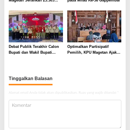
Magetan Serahkan 23.305
pada Milad Ke-58 Gappembar
Sertifikat Tanah dalam
Program PTSL
Debat Publik Terakhir Calon
Optimalkan Partisipatif
Bupati dan Wakil Bupati
Pemilih, KPU Magetan Ajak
Bengkulu Tengah di Mercure
Puluhan Wartawan Tangkal
Hotel
Berita Hoax
Tinggalkan Balasan
Alamat email Anda tidak akan dipublikasikan.
Ruas yang wajib ditandai
*