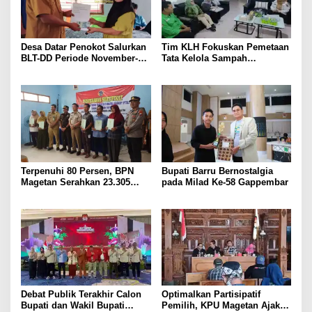
Desa Datar Penokot Salurkan
Tim KLH Fokuskan Pemetaan
BLT-DD Periode November-
Tata Kelola Sampah
Desember 2025
Perkantoran di Bengkulu
Utara
Terpenuhi 80 Persen, BPN
Bupati Barru Bernostalgia
Magetan Serahkan 23.305
pada Milad Ke-58 Gappembar
Sertifikat Tanah dalam
Program PTSL
Debat Publik Terakhir Calon
Optimalkan Partisipatif
Bupati dan Wakil Bupati
Pemilih, KPU Magetan Ajak