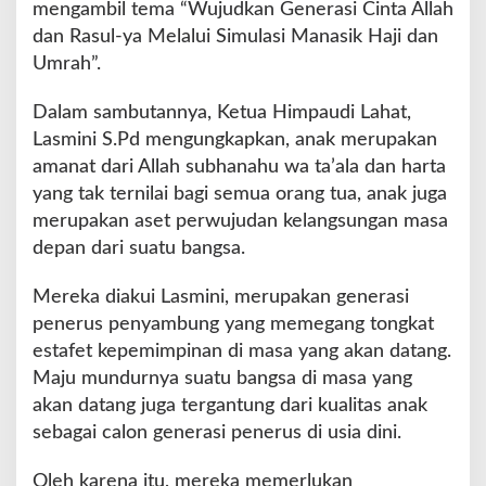
l
mengambil tema “Wujudkan Generasi Cinta Allah
a
dan Rasul-ya Melalui Simulasi Manasik Haji dan
s
Umrah”.
i
M
Dalam sambutannya, Ketua Himpaudi Lahat,
a
n
Lasmini S.Pd mengungkapkan, anak merupakan
a
amanat dari Allah subhanahu wa ta’ala dan harta
s
yang tak ternilai bagi semua orang tua, anak juga
i
merupakan aset perwujudan kelangsungan masa
k
H
depan dari suatu bangsa.
a
j
Mereka diakui Lasmini, merupakan generasi
i
penerus penyambung yang memegang tongkat
d
estafet kepemimpinan di masa yang akan datang.
a
n
Maju mundurnya suatu bangsa di masa yang
U
akan datang juga tergantung dari kualitas anak
m
sebagai calon generasi penerus di usia dini.
r
a
Oleh karena itu, mereka memerlukan
h