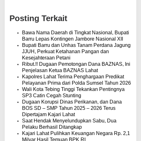
i
g
a
Posting Terkait
s
i
p
Bawa Nama Daerah di Tingkat Nasional, Bupati
o
Barru Lepas Kontingen Jambore Nasional XII
s
Bupati Barru dan Unhas Tanam Perdana Jagung
JJUH, Perkuat Ketahanan Pangan dan
Kesejahteraan Petani
Ribut.!! Dugaan Pemotongan Dana BAZNAS, Ini
Penjelasan Ketua BAZNAS Lahat
Kapolres Lahat Terima Penghargaan Predikat
Pelayanan Prima dari Polda Sumsel Tahun 2026
Wali Kota Tebing Tinggi Tekankan Pentingnya
SP3 Catin Cegah Stunting
Dugaan Korupsi Dinas Perikanan, dan Dana
BOS SD – SMP Tahun 2025 – 2026 Terus
Dipertajam Kajari Lahat
Saat Hendak Menyelundupkan Sabu, Dua
Pelaku Berhasil Ditangkap
Kajari Lahat Pulihkan Keuangan Negara Rp. 2,1
Milyar Hasil Temuan BPK RI