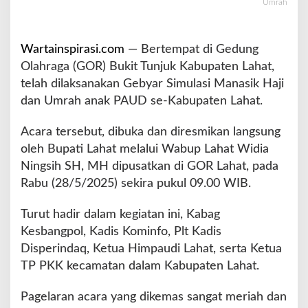
Umrah
a
b
u
Wartainspirasi.com
— Bertempat di Gedung
p
a
Olahraga (GOR) Bukit Tunjuk Kabupaten Lahat,
t
telah dilaksanakan Gebyar Simulasi Manasik Haji
e
dan Umrah anak PAUD se-Kabupaten Lahat.
n
L
Acara tersebut, dibuka dan diresmikan langsung
a
h
oleh Bupati Lahat melalui Wabup Lahat Widia
a
Ningsih SH, MH dipusatkan di GOR Lahat, pada
t
Rabu (28/5/2025) sekira pukul 09.00 WIB.
I
k
Turut hadir dalam kegiatan ini, Kabag
u
t
Kesbangpol, Kadis Kominfo, Plt Kadis
i
Disperindaq, Ketua Himpaudi Lahat, serta Ketua
S
TP PKK kecamatan dalam Kabupaten Lahat.
i
m
Pagelaran acara yang dikemas sangat meriah dan
u