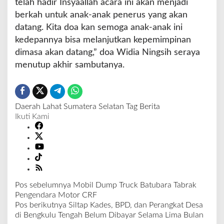
telah hadir Insyaallah acara ini akan menjadi
berkah untuk anak-anak penerus yang akan
datang. Kita doa kan semoga anak-anak ini
kedepannya bisa melanjutkan kepemimpinan
dimasa akan datang,” doa Widia Ningsih seraya
menutup akhir sambutanya.
Daerah
Lahat
Sumatera Selatan
Tag Berita
Ikuti Kami
Pos sebelumnya
Mobil Dump Truck Batubara Tabrak
N
Pengendara Motor CRF
a
Pos berikutnya
Siltap Kades, BPD, dan Perangkat Desa
v
di Bengkulu Tengah Belum Dibayar Selama Lima Bulan