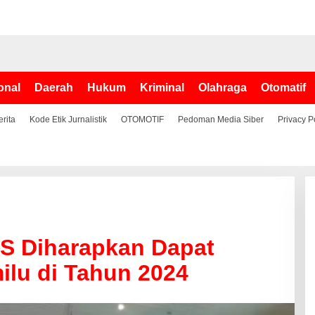
onal
Daerah
Hukum
Kriminal
Olahraga
Otomatif
erita
Kode Etik Jurnalistik
OTOMOTIF
Pedoman Media Siber
Privacy P
S Diharapkan Dapat
lu di Tahun 2024