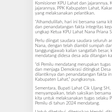
Komisioner KPU Lahat dan jajarannya, K
u
jajarannya, PPK Kabupaten Lahat, Kaka
n
yang melaksanakan pelantikan.
2
0
“Alhamdulillah, hari ini bersama sama 
2
dan penandatangan fakta integritas ke
4
ungkap Ketua KPU Lahat Nana Priana 
Perlu diingat saudara saudara seluruh 
Nana, dengan telah diambil sumpah dan 
tanggungjawab kalian sangatlah besar, 
mendatang didesa desa ada ditangan ka
“di Pemilu mendatang merupakan tugas
dan menjaga Demokrasi ditingkat Desa d
dilantiknya dan penandatangan fakta in
Kabupaten Lahat,” pungkasnya.
Sementara, Bupati Lahat Cik Ujang SH,
menyampaikan, telah saksikan bersama 
kita untuk melaksanakan tugas selaku
Pemilu di tahun 2024 mendatang.