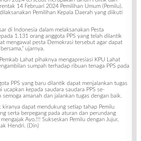
tahun 2024 tersebut merupakan tahun Politik dan
rentak 14 Februari 2024 Pemilihan Umum (Pemilu),
ilaksanakan Pemilihan Kepala Daerah yang diikuti
ar di Indonesia dalam melaksanakan Pesta
epada 1.131 orang anggota PPS yang telah dilantik
pat mengawal pesta Demokrasi tersebut agar dapat
 bersama,” ujarnya.
a Pemkab Lahat pihaknya mengapresiasi KPU Lahat
pengambilan sumpah terhadap ribuan tenaga PPS pada
ta PPS yang baru dilantik dapat menjalankan tugas
i ucapkan kepada saudara saudara PPS se-
an semoga amanah dan jalankan tugas dengan baik.
 kiranya dapat mendukung setiap tahap Pemilu
ing serta berpegang pada aturan dan perundang
 mengajak Ayo.!!! Sukseskan Pemilu dengan Jujur,
jak Hendri. (Din)