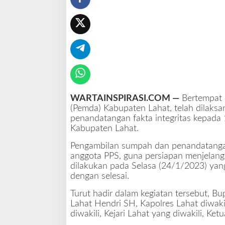
e
n
s
u
k
s
e
s
k
WARTAINSPIRASI.COM —
Bertempat 
a
(Pemda) Kabupaten Lahat, telah dilaks
n
penandatangan fakta integritas kepada 
P
Kabupaten Lahat.
e
m
Pengambilan sumpah dan penandatangan 
i
anggota PPS, guna persiapan menjelan
l
dilakukan pada Selasa (24/1/2023) yan
u
dengan selesai.
d
i
Turut hadir dalam kegiatan tersebut, B
T
Lahat Hendri SH, Kapolres Lahat diwaki
a
diwakili, Kejari Lahat yang diwakili, Ke
h