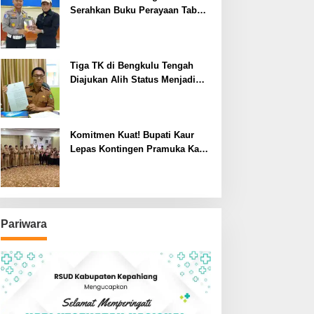
Serahkan Buku Perayaan Tabot
kepada Dirlantas Polda
Bengkulu
Tiga TK di Bengkulu Tengah
Diajukan Alih Status Menjadi
Negeri
Komitmen Kuat! Bupati Kaur
Lepas Kontingen Pramuka Kaur
ke Jamnas XII Cibubur 2026
Pariwara