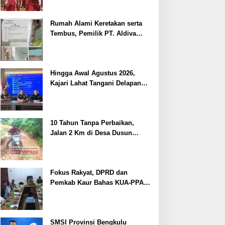
Pelayanan Kepolisian
Rumah Alami Keretakan serta
Tembus, Pemilik PT. Aldiva
Mandiri Perkasa di Polisikan
Hingga Awal Agustus 2026,
Kajari Lahat Tangani Delapan
Perkara
10 Tahun Tanpa Perbaikan,
Jalan 2 Km di Desa Dusun
Anyar Bengkulu Tengah
Berlumpur dan Berlubang
Fokus Rakyat, DPRD dan
Pemkab Kaur Bahas KUA-PPAS
2027
SMSI Provinsi Bengkulu