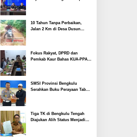
Perkara
10 Tahun Tanpa Perbaikan,
Jalan 2 Km di Desa Dusun
Anyar Bengkulu Tengah
Berlumpur dan Berlubang
Fokus Rakyat, DPRD dan
Pemkab Kaur Bahas KUA-PPAS
2027
SMSI Provinsi Bengkulu
Serahkan Buku Perayaan Tabot
kepada Dirlantas Polda
Bengkulu
Tiga TK di Bengkulu Tengah
Diajukan Alih Status Menjadi
Negeri