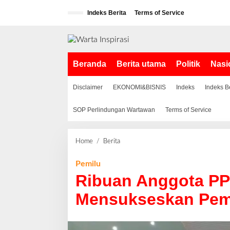
L
Indeks Berita
Terms of Service
e
w
a
t
i
Beranda
Berita utama
Politik
Nasi
k
e
k
Disclaimer
EKONOMI&BISNIS
Indeks
Indeks B
o
n
SOP Perlindungan Wartawan
Terms of Service
t
e
n
Home
/
Berita
R
i
b
Pemilu
u
Ribuan Anggota PP
a
n
Mensukseskan Pemi
A
n
g