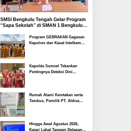
SMSI Bengkulu Tengah Gelar Program
“Sapa Sekolah” di SMAN 1 Bengkulu
Tengah
Program GEBRAKAN Gagasan
Kapolres dan Kasat Intelkam
Polres Lahat Menyasar ke Siswa
SDN dan SMPN di Jarai
Kapolda Sumsel Tekankan
Pentingnya Deteksi Dini
Kesehatan untuk Optimalisasi
Pelayanan Kepolisian
Rumah Alami Keretakan serta
Tembus, Pemilik PT. Aldiva
Mandiri Perkasa di Polisikan
Hingga Awal Agustus 2026,
Kajari Lahat Tangani Delapan