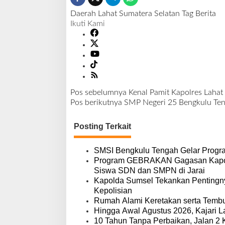
Daerah
Lahat
Sumatera Selatan
Tag Berita
Ikuti Kami
Pos sebelumnya
Kenal Pamit Kapolres Laha
N
Pos berikutnya
SMP Negeri 25 Bengkulu Ten
a
v
Posting Terkait
i
g
a
SMSI Bengkulu Tengah Gelar Progr
s
Program GEBRAKAN Gagasan Kapolre
i
Siswa SDN dan SMPN di Jarai
p
Kapolda Sumsel Tekankan Pentingny
o
Kepolisian
s
Rumah Alami Keretakan serta Tembus,
Hingga Awal Agustus 2026, Kajari L
10 Tahun Tanpa Perbaikan, Jalan 2