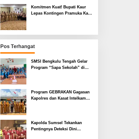
Komitmen Kuat! Bupati Kaur
Lepas Kontingen Pramuka Kaur
ke Jamnas XII Cibubur 2026
Pos Terhangat
SMSI Bengkulu Tengah Gelar
Program “Sapa Sekolah” di
SMAN 1 Bengkulu Tengah
Program GEBRAKAN Gagasan
Kapolres dan Kasat Intelkam
Polres Lahat Menyasar ke Siswa
SDN dan SMPN di Jarai
Kapolda Sumsel Tekankan
Pentingnya Deteksi Dini
Kesehatan untuk Optimalisasi