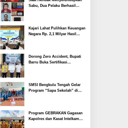
Sabu, Dua Pelaku Berhasil
Ditangkap
Kajari Lahat Pulihkan Keuangan
Negara Rp. 2,1 Milyar Hasil
Temuan BPK RI
Dorong Zero Accident, Bupati
Barru Buka Sertifikasi
Supervisor K3 Konstruksi
SMSI Bengkulu Tengah Gelar
Program “Sapa Sekolah” di
SMAN 1 Bengkulu Tengah
Program GEBRAKAN Gagasan
Kapolres dan Kasat Intelkam
Polres Lahat Menyasar ke Siswa