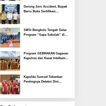
Dorong Zero Accident, Bupati
Barru Buka Sertifikasi
Supervisor K3 Konstruksi
SMSI Bengkulu Tengah Gelar
Program “Sapa Sekolah” di
SMAN 1 Bengkulu Tengah
Program GEBRAKAN Gagasan
Kapolres dan Kasat Intelkam
Polres Lahat Menyasar ke Siswa
SDN dan SMPN di Jarai
Kapolda Sumsel Tekankan
Pentingnya Deteksi Dini
Kesehatan untuk Optimalisasi
Pelayanan Kepolisian