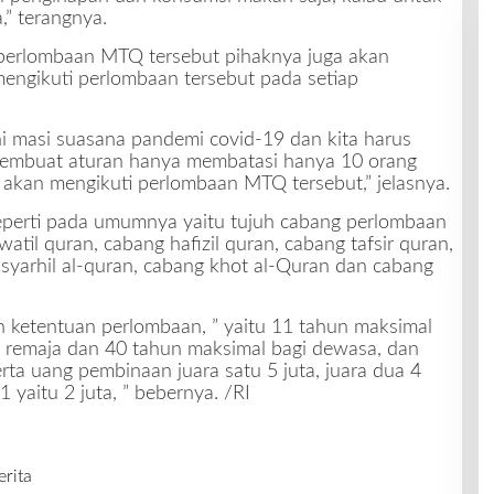
,” terangnya.
m perlombaan MTQ tersebut pihaknya juga akan
engikuti perlombaan tersebut pada setiap
 ini masi suasana pandemi covid-19 dan kita harus
membuat aturan hanya membatasi hanya 10 orang
g akan mengikuti perlombaan MTQ tersebut,” jelasnya.
eperti pada umumnya yaitu tujuh cabang perlombaan
atil quran, cabang hafizil quran, cabang tafsir quran,
syarhil al-quran, cabang khot al-Quran dan cabang
n ketentuan perlombaan, ” yaitu 11 tahun maksimal
i remaja dan 40 tahun maksimal bagi dewasa, dan
erta uang pembinaan juara satu 5 juta, juara dua 4
1 yaitu 2 juta, ” bebernya. /RI
erita