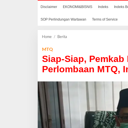
Disclaimer
EKONOMI&BISNIS
Indeks
Indeks B
SOP Perlindungan Wartawan
Terms of Service
Home
/
Berita
S
i
a
MTQ
p
Siap-Siap, Pemkab
-
S
Perlombaan MTQ, I
i
a
p
,
P
e
m
k
a
b