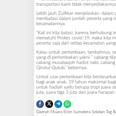
transportasi kami tidak menyediakannya
Lebih jauh Zulfikar menjelaskan, dala
membatasi dalam jumlah peserta yang m
kecamatannya.
“Kali ini kita batasi, karena berhubung
mematuhi Prokes covid-19, maka kita 
peserta saja dari setiap kecamatan yan
Kalau untuk perlombaan, tambahnya, s
yang di perlombakan yakni ” cabang tilaw
cabang musabaqoh hadist nabi, cabang 
Qirotul Qutub,” bebernya.
Untuk usai perlombaan kita berdasarka
bagi anak anak, 19 tahun maksimal bag
untuk hadiah yaitu berupa tropi juara s
juta, juara tiga 3 juta dan juara harapan 
Daerah
Muara Enim
Sumatera Selatan
Tag B