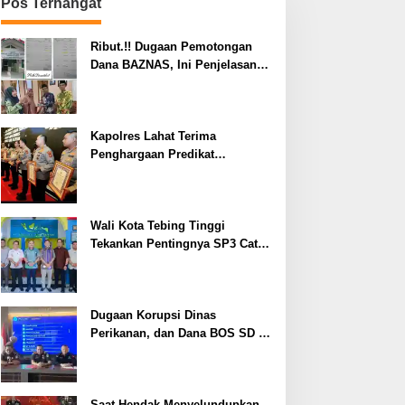
Pos Terhangat
Ribut.!! Dugaan Pemotongan
Dana BAZNAS, Ini Penjelasan
Ketua BAZNAS Lahat
Kapolres Lahat Terima
Penghargaan Predikat
Pelayanan Prima dari Polda
Sumsel Tahun 2026
Wali Kota Tebing Tinggi
Tekankan Pentingnya SP3 Catin
Cegah Stunting
Dugaan Korupsi Dinas
Perikanan, dan Dana BOS SD –
SMP Tahun 2025 – 2026 Terus
Dipertajam Kajari Lahat
Saat Hendak Menyelundupkan