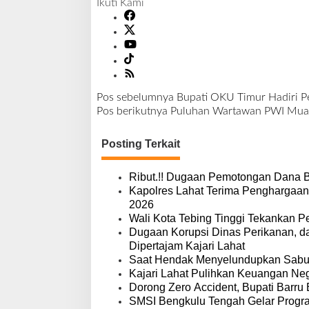
Ikuti Kami
Pos sebelumnya
Bupati OKU Timur Hadiri Pe
N
Pos berikutnya
Puluhan Wartawan PWI Muara
a
v
Posting Terkait
i
g
a
Ribut.!! Dugaan Pemotongan Dana 
s
Kapolres Lahat Terima Penghargaan
i
2026
p
Wali Kota Tebing Tinggi Tekankan P
o
Dugaan Korupsi Dinas Perikanan, 
s
Dipertajam Kajari Lahat
Saat Hendak Menyelundupkan Sabu,
Kajari Lahat Pulihkan Keuangan Neg
Dorong Zero Accident, Bupati Barru 
SMSI Bengkulu Tengah Gelar Progr