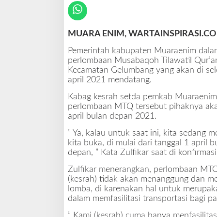
m
b
a
MUARA ENIM, WARTAINSPIRASI.C
a
n
Pemerintah kabupaten Muaraenim dalam
M
perlombaan Musabaqoh Tilawatil Qur’a
T
Kecamatan Gelumbang yang akan di sele
Q
april 2021 mendatang.
,
I
Kabag kesrah setda pemkab Muaraenim
n
perlombaan MTQ tersebut pihaknya aka
i
april bulan depan 2021.
J
” Ya, kalau untuk saat ini, kita sedang
a
kita buka, di mulai dari tanggal 1 april
d
depan, ” Kata Zulfikar saat di konfirmas
w
a
Zulfikar menerangkan, perlombaan MTQ 
l
(kesrah) tidak akan menanggung dan memf
n
lomba, di karenakan hal untuk merupa
y
dalam memfasilitasi transportasi bagi pa
a
” Kami (kesrah) cuma hanya menfasilita