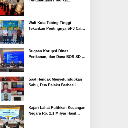
Penghargaan Predikat
Pelayanan Prima dari Polda
Sumsel Tahun 2026
Wali Kota Tebing Tinggi
Tekankan Pentingnya SP3 Catin
Cegah Stunting
Dugaan Korupsi Dinas
Perikanan, dan Dana BOS SD –
SMP Tahun 2025 – 2026 Terus
Dipertajam Kajari Lahat
Saat Hendak Menyelundupkan
Sabu, Dua Pelaku Berhasil
Ditangkap
Kajari Lahat Pulihkan Keuangan
Negara Rp. 2,1 Milyar Hasil
Temuan BPK RI