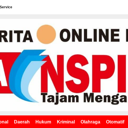
 Service
onal
Daerah
Hukum
Kriminal
Olahraga
Otomatif