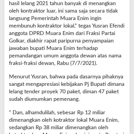
r
hasil lelang 2021 tahun banyak di menangkan
a
oleh kontraktor luar, ini sama saja secara tidak
n
langsung Pemerintah Muara Enim ingin
d
membunuh kontraktor lokal,” tegas Yusran Efendi
i
M
anggota DPRD Muara Enim dari Fraksi Partai
u
Golkar, diakhir rapat paripurna penyampaian
a
jawaban bupati Muara Enim terhadap
r
pemandangan umum anggota dewan atas nama
a
E
fraksi-fraksi dewan, Rabu (7/7/2021).
n
i
Menurut Yusran, bahwa pada dasarnya pihaknya
m
sangat mengapresiasi kebijakan Pj Bupati dimana
,
lelang tender proyek 70 paket, diman 47 paket
D
e
sudah diumumkan pemenang.
w
a
” Dan, alhamdulilah, sebesar Rp 12 miliar
n
dimenangkan oleh kotraktor lokal Muara Enim,
:
sedangkan Rp 38 miliar dimenangkan oleh
I
n