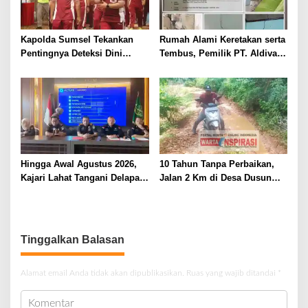
Kapolda Sumsel Tekankan
Rumah Alami Keretakan serta
Pentingnya Deteksi Dini
Tembus, Pemilik PT. Aldiva
Kesehatan untuk Optimalisasi
Mandiri Perkasa di Polisikan
Pelayanan Kepolisian
Hingga Awal Agustus 2026,
10 Tahun Tanpa Perbaikan,
Kajari Lahat Tangani Delapan
Jalan 2 Km di Desa Dusun
Perkara
Anyar Bengkulu Tengah
Berlumpur dan Berlubang
Tinggalkan Balasan
Alamat email Anda tidak akan dipublikasikan.
Ruas yang wajib ditandai
*