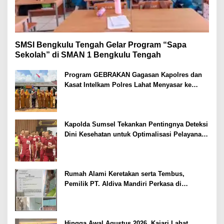
SMSI Bengkulu Tengah Gelar Program “Sapa
Sekolah” di SMAN 1 Bengkulu Tengah
Program GEBRAKAN Gagasan Kapolres dan
Kasat Intelkam Polres Lahat Menyasar ke
Siswa SDN dan SMPN di Jarai
Kapolda Sumsel Tekankan Pentingnya Deteksi
Dini Kesehatan untuk Optimalisasi Pelayanan
Kepolisian
Rumah Alami Keretakan serta Tembus,
Pemilik PT. Aldiva Mandiri Perkasa di
Polisikan
Hingga Awal Agustus 2026, Kajari Lahat