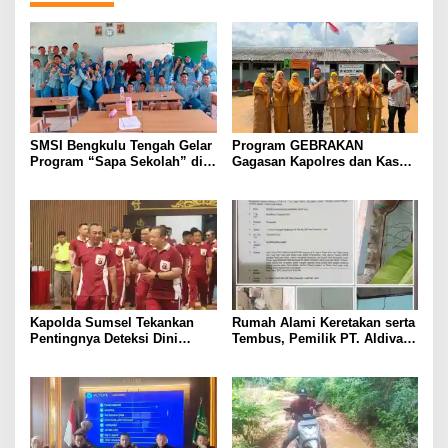
SMSI Bengkulu Tengah Gelar
Program GEBRAKAN
Program “Sapa Sekolah” di
Gagasan Kapolres dan Kasat
SMAN 1 Bengkulu Tengah
Intelkam Polres Lahat
Menyasar ke Siswa SDN dan
SMPN di Jarai
Kapolda Sumsel Tekankan
Rumah Alami Keretakan serta
Pentingnya Deteksi Dini
Tembus, Pemilik PT. Aldiva
Kesehatan untuk Optimalisasi
Mandiri Perkasa di Polisikan
Pelayanan Kepolisian