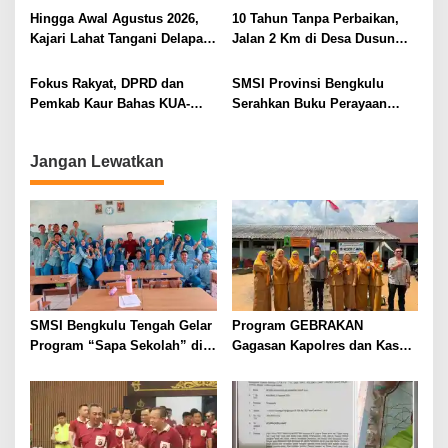
Pelayanan Kepolisian
Hingga Awal Agustus 2026,
10 Tahun Tanpa Perbaikan,
Kajari Lahat Tangani Delapan
Jalan 2 Km di Desa Dusun
Perkara
Anyar Bengkulu Tengah
Berlumpur dan Berlubang
Fokus Rakyat, DPRD dan
SMSI Provinsi Bengkulu
Pemkab Kaur Bahas KUA-
Serahkan Buku Perayaan
PPAS 2027
Tabot kepada Dirlantas Polda
Bengkulu
Jangan Lewatkan
SMSI Bengkulu Tengah Gelar
Program GEBRAKAN
Program “Sapa Sekolah” di
Gagasan Kapolres dan Kasat
SMAN 1 Bengkulu Tengah
Intelkam Polres Lahat
Menyasar ke Siswa SDN dan
SMPN di Jarai