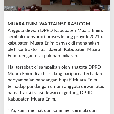
a
r
M
e
MUARA ENIM, WARTAINSPIRASI.COM –
n
a
Anggota dewan DPRD Kabupaten Muara Enim,
n
kembali menyoroti proses lelang proyek 2021 di
g
kabupaten Muara Enim banyak di menangkan
k
oleh kontraktor luar daerah Kabupaten Muara
a
n
Enim dengan nilai puluhan miliaran.
P
r
Hal tersebut di sampaikan oleh anggota DPRD
o
Muara Enim di akhir sidang paripurna terhadap
y
penyampaian pandangan bupati Muara Enim
e
k
terhadap pandangan umum anggota dewan atas
M
nama fraksi fraksi dewan di gedung DPRD
i
Kabupaten Muara Enim.
l
i
” Ya, kami melihat dan kami mencermati dari
a