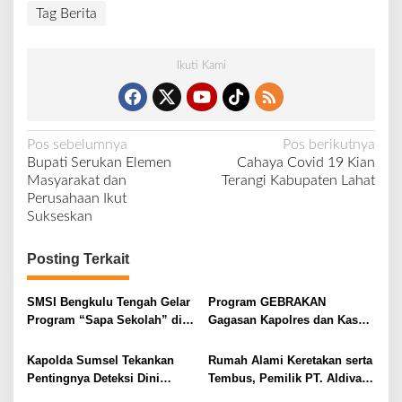
Tag Berita
Ikuti Kami
N
Pos sebelumnya
Pos berikutnya
Bupati Serukan Elemen
Cahaya Covid 19 Kian
a
Masyarakat dan
Terangi Kabupaten Lahat
v
Perusahaan Ikut
Sukseskan
i
g
Posting Terkait
a
s
SMSI Bengkulu Tengah Gelar
Program GEBRAKAN
i
Program “Sapa Sekolah” di
Gagasan Kapolres dan Kasat
SMAN 1 Bengkulu Tengah
Intelkam Polres Lahat
p
Menyasar ke Siswa SDN dan
Kapolda Sumsel Tekankan
Rumah Alami Keretakan serta
o
SMPN di Jarai
Pentingnya Deteksi Dini
Tembus, Pemilik PT. Aldiva
s
Kesehatan untuk Optimalisasi
Mandiri Perkasa di Polisikan