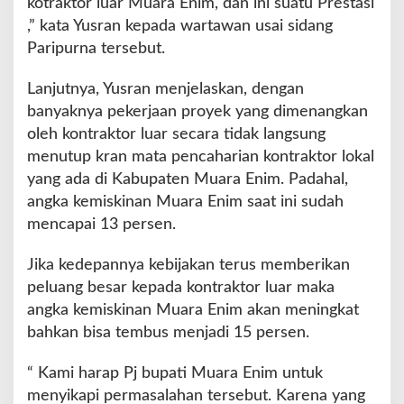
kotraktor luar Muara Enim, dan ini suatu Prestasi
i
,” kata Yusran kepada wartawan usai sidang
P
Paripurna tersebut.
r
e
Lanjutnya, Yusran menjelaskan, dengan
s
t
banyaknya pekerjaan proyek yang dimenangkan
a
oleh kontraktor luar secara tidak langsung
s
menutup kran mata pencaharian kontraktor lokal
i
yang ada di Kabupaten Muara Enim. Padahal,
angka kemiskinan Muara Enim saat ini sudah
mencapai 13 persen.
Jika kedepannya kebijakan terus memberikan
peluang besar kepada kontraktor luar maka
angka kemiskinan Muara Enim akan meningkat
bahkan bisa tembus menjadi 15 persen.
“ Kami harap Pj bupati Muara Enim untuk
menyikapi permasalahan tersebut. Karena yang