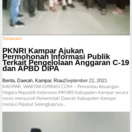
Transparansi
PKNRI Kampar Ajukan
Permohonan Informasi Publik
Terkait Pengelolaan Anggaran C-19
dan APBD DIPA
Berita
,
Daerah
,
Kampar
,
Riau
|
September 21, 2021
o
l
KAMPAR, WARTAINSPIRASI.COM – Pemantau Keuangan
e
Negara Republik Indonesia (PKNRI) Kabupaten Kampar secara
h
resmi menyurati Pemerintah Daerah Kabupaten Kampar
R
melalui Pejabat
Selengkapnya…
e
d
a
k