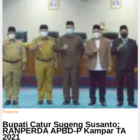
s
i
Paripurna
Bupati Catur Sugeng Susanto:
RANPERDA APBD-P Kampar TA
2021