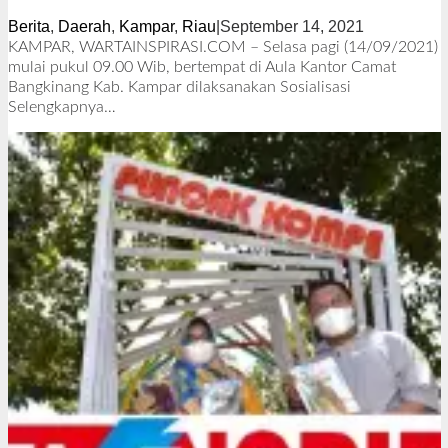
Berita
,
Daerah
,
Kampar
,
Riau
|
September 14, 2021
o
l
KAMPAR, WARTAINSPIRASI.COM – Selasa pagi (14/09/2021)
e
mulai pukul 09.00 Wib, bertempat di Aula Kantor Camat
h
Bangkinang Kab. Kampar dilaksanakan Sosialisasi
R
Selengkapnya…
e
d
a
k
s
i