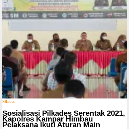
s
i
Pilkades
Sosialisasi Pilkades Serentak 2021,
Kapolres Kampar Himbau
Pelaksana Ikuti Aturan Main