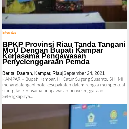
Integritas
BPKP Provinsi Riau Tanda Tangani
MoU Dengan Bupati Kampar
Kerjasama Pengawasan
Penyelenggaraan Pemda
Berita
,
Daerah
,
Kampar
,
Riau
|
September 24, 2021
o
l
KAMPAR – Bupati Kampar, H. Catur Sugeng Susanto, SH, MH
e
menandatangani nota kesepakatan dalam rangka memperkuat
h
sinergitas kerjasama pengawasan penyelenggaraan
R
Selengkapnya…
e
d
a
k
s