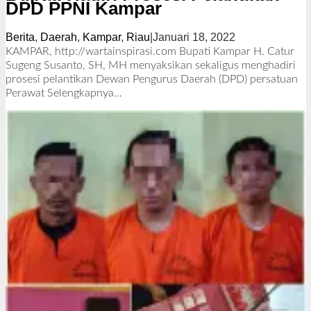
DPD PPNI Kampar
Berita
,
Daerah
,
Kampar
,
Riau
|
Januari 18, 2022
o
l
KAMPAR, http://wartainspirasi.com Bupati Kampar H. Catur
e
Sugeng Susanto, SH, MH menyaksikan sekaligus menghadiri
h
prosesi pelantikan Dewan Pengurus Daerah (DPD) persatuan
R
Perawat
Selengkapnya…
e
d
a
k
s
i