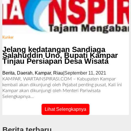
Kunker
Jelang kedatangan Sandiaga
Salahuddin Uno, Bupati Kampar
Tinjau Persiapan Desa Wisata
Berita
,
Daerah
,
Kampar
,
Riau
|
September 11, 2021
o
l
KAMPAR, WARTAINSPIRASI.COM – Kabupaten Kampar
e
kembali akan dikunjungi oleh Pejabat penting pusat, Kali ini
h
Kampar akan dikunjungi oleh Menteri Pariwisata
R
Selengkapnya…
e
d
Lihat Selengkapnya
a
k
s
Berita terbaru