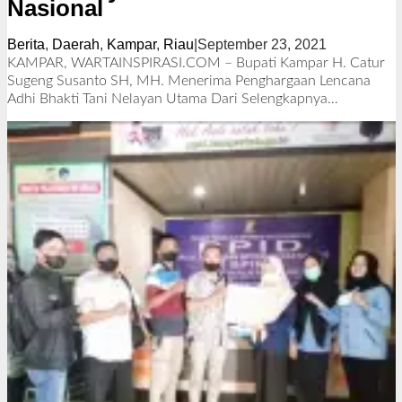
Nasional
Berita
,
Daerah
,
Kampar
,
Riau
|
September 23, 2021
o
l
KAMPAR, WARTAINSPIRASI.COM – Bupati Kampar H. Catur
e
Sugeng Susanto SH, MH. Menerima Penghargaan Lencana
h
Adhi Bhakti Tani Nelayan Utama Dari
Selengkapnya…
R
e
d
a
k
s
i