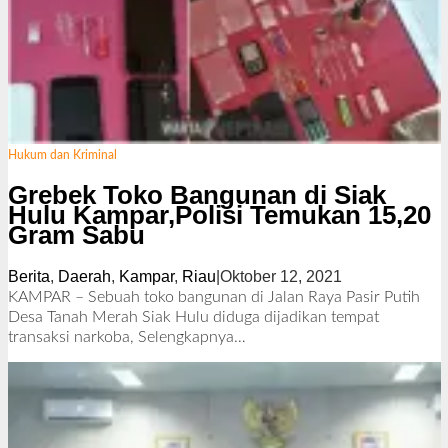
Hukum dan Kriminal
Grebek Toko Bangunan di Siak
Hulu Kampar,Polisi Temukan 15,20
Gram Sabu
Berita
,
Daerah
,
Kampar
,
Riau
|
Oktober 12, 2021
o
l
KAMPAR – Sebuah toko bangunan di Jalan Raya Pasir Putih
e
Desa Tanah Merah Siak Hulu diduga dijadikan tempat
h
transaksi narkoba,
Selengkapnya…
R
e
d
a
k