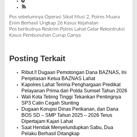
Pos sebelumnya
Operasi Sikat Musi 2, Polres Muara
N
Enim Berhasil Ungkap 26 Kasus Kejahatan
a
Pos berikutnya
Reskrim Polres Lahat Gelar Rekontruksi
v
Kasus Pembunuhan Curup Ganya
i
g
a
Posting Terkait
s
i
p
Ribut.!! Dugaan Pemotongan Dana BAZNAS, Ini
o
Penjelasan Ketua BAZNAS Lahat
s
Kapolres Lahat Terima Penghargaan Predikat
Pelayanan Prima dari Polda Sumsel Tahun 2026
Wali Kota Tebing Tinggi Tekankan Pentingnya
SP3 Catin Cegah Stunting
Dugaan Korupsi Dinas Perikanan, dan Dana
BOS SD – SMP Tahun 2025 – 2026 Terus
Dipertajam Kajari Lahat
Saat Hendak Menyelundupkan Sabu, Dua
Pelaku Berhasil Ditangkap