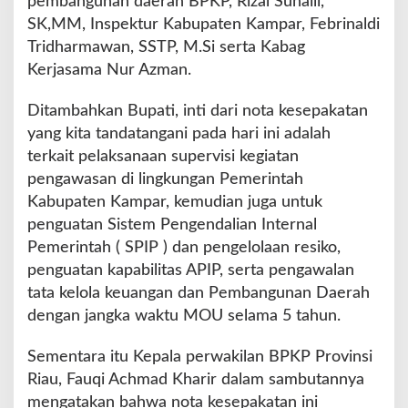
pembangunan daerah BPKP, Rizal Suhaili,
m
SK,MM, Inspektur Kabupaten Kampar, Febrinaldi
d
Tridharmawan, SSTP, M.Si serta Kabag
a
Kerjasama Nur Azman.
Ditambahkan Bupati, inti dari nota kesepakatan
yang kita tandatangani pada hari ini adalah
terkait pelaksanaan supervisi kegiatan
pengawasan di lingkungan Pemerintah
Kabupaten Kampar, kemudian juga untuk
penguatan Sistem Pengendalian Internal
Pemerintah ( SPIP ) dan pengelolaan resiko,
penguatan kapabilitas APIP, serta pengawalan
tata kelola keuangan dan Pembangunan Daerah
dengan jangka waktu MOU selama 5 tahun.
Sementara itu Kepala perwakilan BPKP Provinsi
Riau, Fauqi Achmad Kharir dalam sambutannya
mengatakan bahwa nota kesepakatan ini