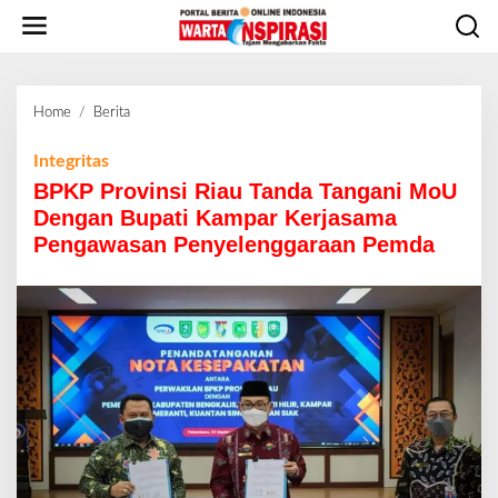
L
e
w
a
t
Home
/
Berita
B
i
P
k
K
Integritas
e
P
BPKP Provinsi Riau Tanda Tangani MoU
k
P
o
Dengan Bupati Kampar Kerjasama
r
n
Pengawasan Penyelenggaraan Pemda
o
t
v
e
i
n
n
s
i
R
i
a
u
T
a