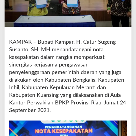
n
d
a
T
a
n
g
KAMPAR – Bupati Kampar, H. Catur Sugeng
a
Susanto, SH, MH menandatangani nota
n
kesepakatan dalam rangka memperkuat
i
sinergitas kerjasama pengawasan
M
o
penyelenggaraan pemerintah daerah yang juga
U
dilakukan oleh Kabupaten Bengkalis, Kabupaten
D
Inhil, Kabupaten Kepulauan Meranti dan
e
Kabupaten Kuansing yang dilaksanakan di Aula
n
g
Kantor Perwakilan BPKP Provinsi Riau, Jumat 24
a
September 2021.
n
B
u
p