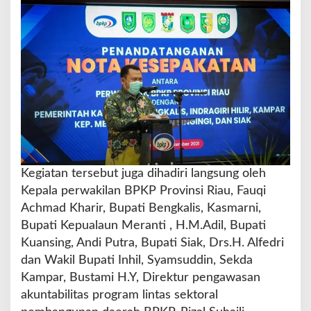
w
a
s
a
n
P
e
n
y
e
l
e
Kegiatan tersebut juga dihadiri langsung oleh
n
Kepala perwakilan BPKP Provinsi Riau, Fauqi
g
Achmad Kharir, Bupati Bengkalis, Kasmarni,
g
a
Bupati Kepualaun Meranti , H.M.Adil, Bupati
r
Kuansing, Andi Putra, Bupati Siak, Drs.H. Alfedri
a
dan Wakil Bupati Inhil, Syamsuddin, Sekda
a
Kampar, Bustami H.Y, Direktur pengawasan
n
P
akuntabilitas program lintas sektoral
e