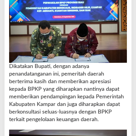
a
t
i
K
a
m
p
a
r
K
e
Dikatakan Bupati, dengan adanya
r
penandatanganan ini, pemeritah daerah
j
a
berterima kasih dan memberikan apresiasi
s
kepada BPKP yang diharapkan nantinya dapat
a
memberikan pendampingan kepada Pemerintah
m
Kabupaten Kampar dan juga diharapkan dapat
a
P
berkonsultasi seluas-luasnya dengan BPKP
e
terkait pengelolaan keuangan daerah.
n
g
a