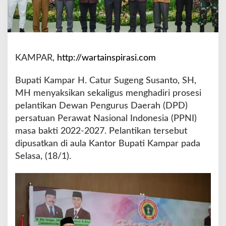
i
P
e
l
a
KAMPAR,
http://wartainspirasi.com
n
t
i
Bupati Kampar H. Catur Sugeng Susanto, SH,
k
MH menyaksikan sekaligus menghadiri prosesi
a
pelantikan Dewan Pengurus Daerah (DPD)
n
persatuan Perawat Nasional Indonesia (PPNI)
D
P
masa bakti 2022-2027. Pelantikan tersebut
D
dipusatkan di aula Kantor Bupati Kampar pada
P
Selasa, (18/1).
P
N
I
K
a
m
p