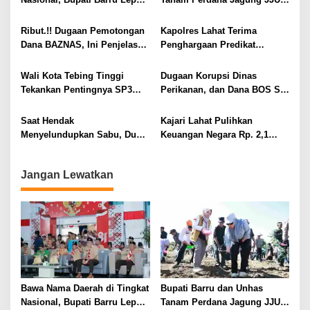
i
Kontingen Jambore Nasional
Perkuat Ketahanan Pangan
p
XII
dan Kesejahteraan Petani
Ribut.!! Dugaan Pemotongan
Kapolres Lahat Terima
o
Dana BAZNAS, Ini Penjelasan
Penghargaan Predikat
s
Ketua BAZNAS Lahat
Pelayanan Prima dari Polda
Sumsel Tahun 2026
Wali Kota Tebing Tinggi
Dugaan Korupsi Dinas
Tekankan Pentingnya SP3
Perikanan, dan Dana BOS SD
Catin Cegah Stunting
– SMP Tahun 2025 – 2026
Terus Dipertajam Kajari Lahat
Saat Hendak
Kajari Lahat Pulihkan
Menyelundupkan Sabu, Dua
Keuangan Negara Rp. 2,1
Pelaku Berhasil Ditangkap
Milyar Hasil Temuan BPK RI
Jangan Lewatkan
Bawa Nama Daerah di Tingkat
Bupati Barru dan Unhas
Nasional, Bupati Barru Lepas
Tanam Perdana Jagung JJUH,