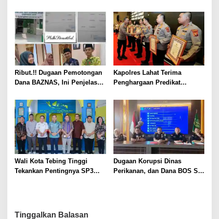
Kontingen Jambore Nasional
Perkuat Ketahanan Pangan
XII
dan Kesejahteraan Petani
Ribut.!! Dugaan Pemotongan
Kapolres Lahat Terima
Dana BAZNAS, Ini Penjelasan
Penghargaan Predikat
Ketua BAZNAS Lahat
Pelayanan Prima dari Polda
Sumsel Tahun 2026
Wali Kota Tebing Tinggi
Dugaan Korupsi Dinas
Tekankan Pentingnya SP3
Perikanan, dan Dana BOS SD
Catin Cegah Stunting
– SMP Tahun 2025 – 2026
Terus Dipertajam Kajari Lahat
Tinggalkan Balasan