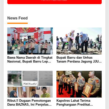
News Feed
Bawa Nama Daerah di Tingkat
Bupati Barru dan Unhas
Nasional, Bupati Barru Lepas
Tanam Perdana Jagung JJUH,
Kontingen Jambore Nasional
Perkuat Ketahanan Pangan
XII
dan Kesejahteraan Petani
Ribut.!! Dugaan Pemotongan
Kapolres Lahat Terima
Dana BAZNAS, Ini Penjelasan
Penghargaan Predikat
Ketua BAZNAS Lahat
Pelayanan Prima dari Polda