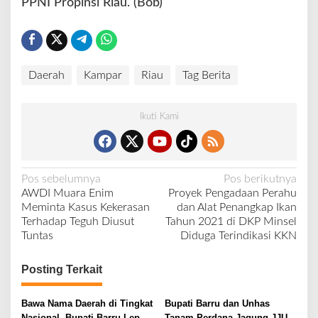
PPNI Propinsi Riau. (Bob)
Daerah
Kampar
Riau
Tag Berita
Ikuti Kami
N
Pos sebelumnya
Pos berikutnya
AWDI Muara Enim
Proyek Pengadaan Perahu
a
Meminta Kasus Kekerasan
dan Alat Penangkap Ikan
v
Terhadap Teguh Diusut
Tahun 2021 di DKP Minsel
Tuntas
Diduga Terindikasi KKN
i
g
Posting Terkait
a
s
Bawa Nama Daerah di Tingkat
Bupati Barru dan Unhas
Nasional, Bupati Barru Lepas
Tanam Perdana Jagung JJUH,