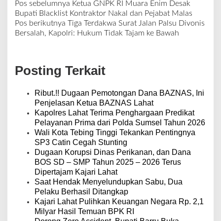
Pos sebelumnya
Ketua GNPK RI Muara Enim Desak
N
Bupati Blacklist Kontraktor Nakal dan Pejabat Malas
a
Pos berikutnya
Tiga Terdakwa Surat Jalan Palsu Divonis
v
Bersalah, Kapolri: Hukum Tidak Tajam ke Bawah
i
g
a
Posting Terkait
s
i
p
Ribut.!! Dugaan Pemotongan Dana BAZNAS, Ini
o
Penjelasan Ketua BAZNAS Lahat
s
Kapolres Lahat Terima Penghargaan Predikat
Pelayanan Prima dari Polda Sumsel Tahun 2026
Wali Kota Tebing Tinggi Tekankan Pentingnya
SP3 Catin Cegah Stunting
Dugaan Korupsi Dinas Perikanan, dan Dana
BOS SD – SMP Tahun 2025 – 2026 Terus
Dipertajam Kajari Lahat
Saat Hendak Menyelundupkan Sabu, Dua
Pelaku Berhasil Ditangkap
Kajari Lahat Pulihkan Keuangan Negara Rp. 2,1
Milyar Hasil Temuan BPK RI