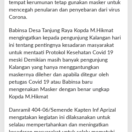
tempat kerumunan tetap gunakan masker untuk
/
mencegah penularan dan penyebaran dari virus
S
Corona.
e
m
e
Babinsa Desa Tanjung Raya Kopda M.Hikmat
n
mengingatkan kepada pengunjung Kalangan hari
d
ini tentang pentingnya kesadaran masyarakat
e
untuk mentaati Protokol Kesehatan Covid 19
meski Demikian masih banyak pengunjung
Kalangan yang hanya menggantungkan
maskernya dileher dan apabila ditegur oleh
petugas Covid 19 atau Babinsa baru
mengenakan Masker dengan benar ungkap
Kopda M.Hikmat
Danramil 404-06/Semende Kapten Inf Aprizal
mengatakan kegiatan ini dilaksanakan untuk
selalau mempertahankan dan meningatkan