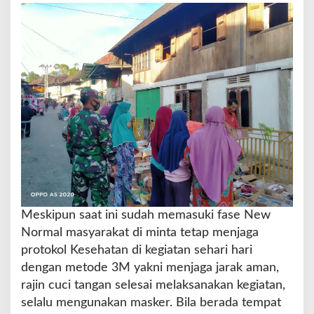
k
e
s
C
o
v
i
d
1
9
B
a
b
i
n
Meskipun saat ini sudah memasuki fase New
s
a
Normal masyarakat di minta tetap menjaga
4
protokol Kesehatan di kegiatan sehari hari
0
dengan metode 3M yakni menjaga jarak aman,
4
rajin cuci tangan selesai melaksanakan kegiatan,
-
0
selalu mengunakan masker. Bila berada tempat
6