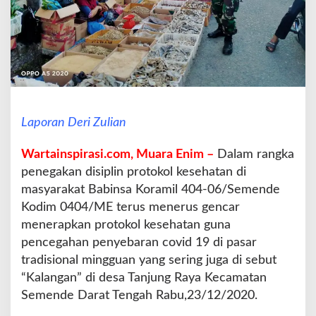
g
R
a
y
a
S
a
s
Laporan Deri Zulian
a
r
a
Wartainspirasi.com, Muara Enim –
Dalam rangka
n
penegakan disiplin protokol kesehatan di
P
masyarakat Babinsa Koramil 404-06/Semende
a
Kodim 0404/ME terus menerus gencar
t
r
menerapkan protokol kesehatan guna
o
pencegahan penyebaran covid 19 di pasar
l
tradisional mingguan yang sering juga di sebut
i
“Kalangan” di desa Tanjung Raya Kecamatan
P
r
Semende Darat Tengah Rabu,23/12/2020.
o