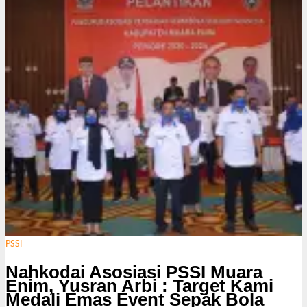
s
i
PSSI
Nahkodai Asosiasi PSSI Muara
Enim, Yusran Arbi : Target Kami
Medali Emas Event Sepak Bola