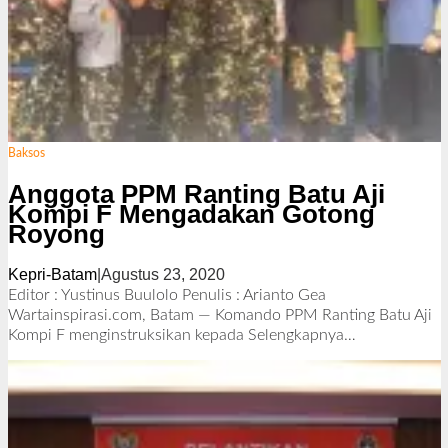
Baksos
Anggota PPM Ranting Batu Aji
Kompi F Mengadakan Gotong
Royong
Kepri-Batam
|
Agustus 23, 2020
o
l
Editor : Yustinus Buulolo Penulis : Arianto Gea
e
Wartainspirasi.com, Batam — Komando PPM Ranting Batu Aji
h
Kompi F menginstruksikan kepada
Selengkapnya…
R
e
d
a
k