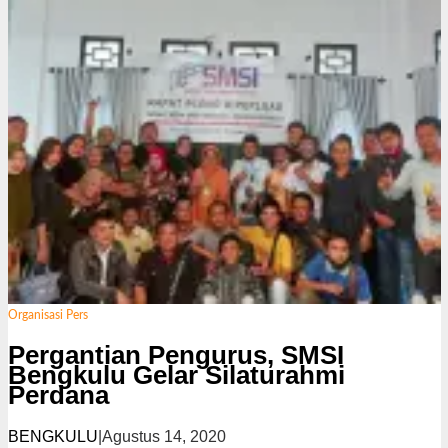
Organisasi Pers
Pergantian Pengurus, SMSI
Bengkulu Gelar Silaturahmi
Perdana
BENGKULU
|
Agustus 14, 2020
o