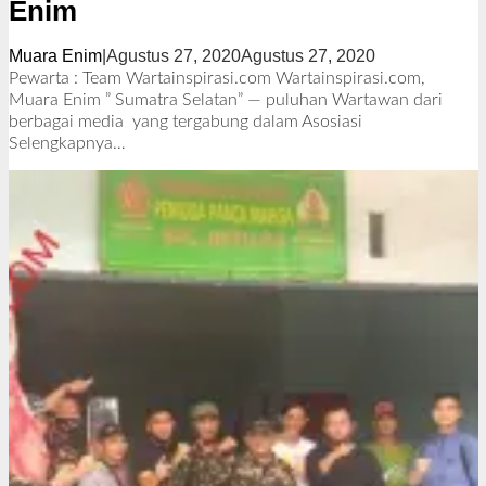
Enim
Muara Enim
|
Agustus 27, 2020
Agustus 27, 2020
o
l
Pewarta : Team Wartainspirasi.com Wartainspirasi.com,
e
Muara Enim ” Sumatra Selatan” — puluhan Wartawan dari
h
berbagai media yang tergabung dalam Asosiasi
R
Selengkapnya…
e
d
a
k
s
i