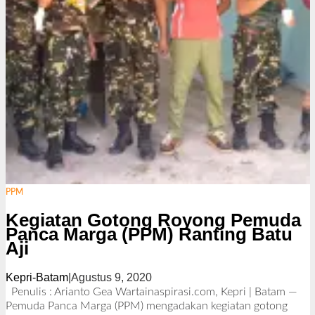
PPM
Kegiatan Gotong Royong Pemuda
Panca Marga (PPM) Ranting Batu
Aji
Kepri-Batam
|
Agustus 9, 2020
o
l
Penulis : Arianto Gea Wartainaspirasi.com, Kepri | Batam —
e
Pemuda Panca Marga (PPM) mengadakan kegiatan gotong