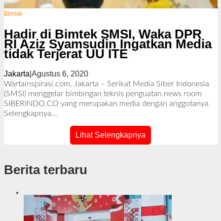
Bimtek
Hadir di Bimtek SMSI, Waka DPR
RI Aziz Syamsudin Ingatkan Media
tidak Terjerat UU ITE
Jakarta
|
Agustus 6, 2020
o
l
Wartainspirasi.com, Jakarta – Serikat Media Siber Indonesia
e
(SMSI) menggelar bimbingan teknis penguatan news room
h
SIBERINDO.CO yang merupakan media dengan anggotanya
R
Selengkapnya…
e
d
Lihat Selengkapnya
a
k
s
Berita terbaru
i