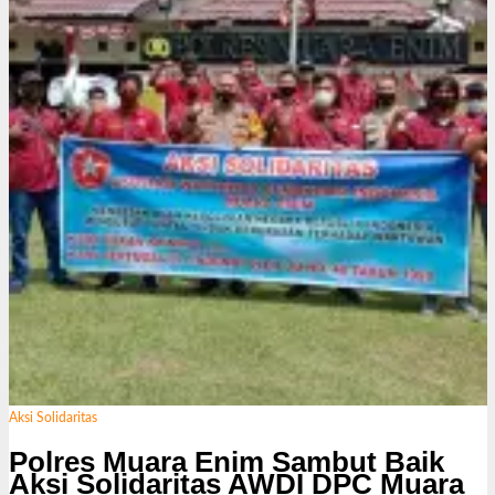
k
s
i
Aksi Solidaritas
Polres Muara Enim Sambut Baik
Aksi Solidaritas AWDI DPC Muara