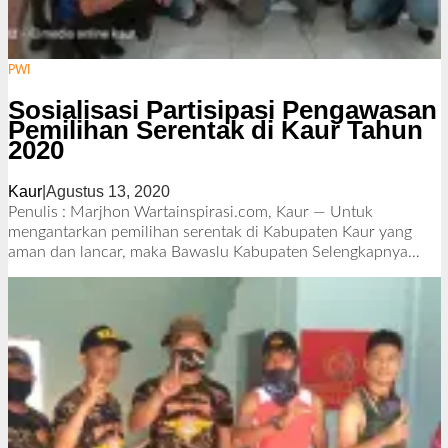
PWI
Sosialisasi Partisipasi Pengawasan
Pemilihan Serentak di Kaur Tahun
2020
Kaur
|
Agustus 13, 2020
o
l
Penulis : Marjhon Wartainspirasi.com, Kaur — Untuk
e
mengantarkan pemilihan serentak di Kabupaten Kaur yang
h
aman dan lancar, maka Bawaslu Kabupaten
Selengkapnya…
R
e
d
a
k
s
i