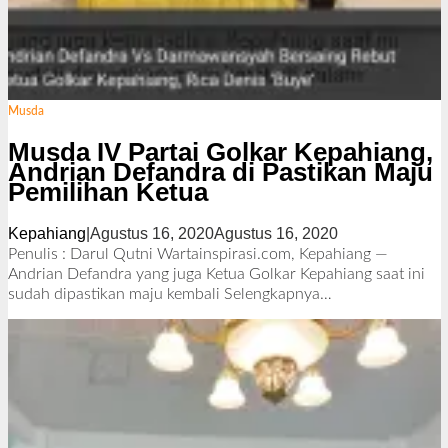
Musda
Musda IV Partai Golkar Kepahiang,
Andrian Defandra di Pastikan Maju
Pemilihan Ketua
Kepahiang
|
Agustus 16, 2020
Agustus 16, 2020
o
l
Penulis : Darul Qutni Wartainspirasi.com, Kepahiang —
e
Andrian Defandra yang juga Ketua Golkar Kepahiang saat ini
h
sudah dipastikan maju kembali
Selengkapnya…
R
e
d
a
k
s
i