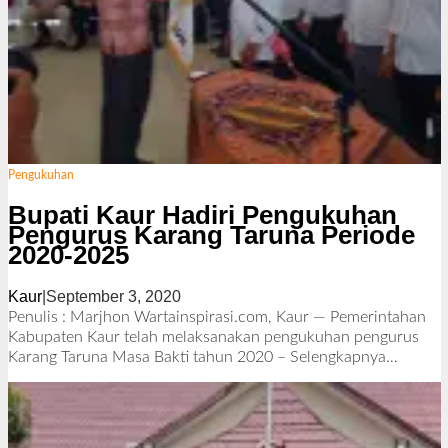
Pengukuhan
Bupati Kaur Hadiri Pengukuhan
Pengurus Karang Taruna Periode
2020-2025
Kaur
|
September 3, 2020
o
l
Penulis : Marjhon Wartainspirasi.com, Kaur — Pemerintahan
e
Kabupaten Kaur telah melaksanakan pengukuhan pengurus
h
Karang Taruna Masa Bakti tahun 2020 –
Selengkapnya…
R
e
d
a