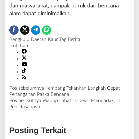
dan masyarakat, dampak buruk dari bencana
alam dapat diminimalkan.
Bengkulu
Daerah
Kaur
Tag Berita
Ikuti Kami
Pos sebelumnya
Kembang Tekankan Langkah Cepat
N
Penanganan Paska Bencana
a
Pos berikutnya
Wabup Lahat Inspeksi Mendadak, Ini
v
Penjelasannya
i
g
a
Posting Terkait
s
i