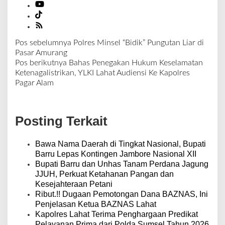
Pos sebelumnya
Polres Minsel “Bidik” Pungutan Liar di
N
Pasar Amurang
a
Pos berikutnya
Bahas Penegakan Hukum Keselamatan
v
Ketenagalistrikan, YLKI Lahat Audiensi Ke Kapolres
i
Pagar Alam
g
a
s
Posting Terkait
i
p
o
Bawa Nama Daerah di Tingkat Nasional, Bupati
s
Barru Lepas Kontingen Jambore Nasional XII
Bupati Barru dan Unhas Tanam Perdana Jagung
JJUH, Perkuat Ketahanan Pangan dan
Kesejahteraan Petani
Ribut.!! Dugaan Pemotongan Dana BAZNAS, Ini
Penjelasan Ketua BAZNAS Lahat
Kapolres Lahat Terima Penghargaan Predikat
Pelayanan Prima dari Polda Sumsel Tahun 2026