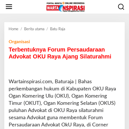
L
e
w
a
t
Home
/
Berita utama
/
Batu Raja
T
i
e
k
r
Organisasi
e
b
Terbentuknya Forum Persaudaraan
k
e
o
Advokat OKU Raya Ajang Silaturahmi
n
n
t
t
u
e
k
n
Wartainspirasi.com, Baturaja | Bahas
n
y
perkembangan hukum di Kabupaten OKU Raya
a
Ogan Komering Ulu (OKU), Ogan Komering
F
Timur (OKUT), Ogan Komering Selatan (OKUS)
o
puluhan Advokat di OKU Raya silaturahmi
r
u
sesama Advokat guna membentuk Forum
m
Persaudaraan Advokat OkU Raya, di Corner
P