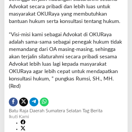
a
Advokat secara pribadi dan lebih luas untuk
y
masyarakat OKURaya yang membutuhkan
a
A
bantuan hukum serta konsultasi tentang hukum.
j
a
“Visi-misi kami sebagai Advokat di OKURaya
n
adalah sama-sama sebagai penegak hukum tidak
g
memandang dari OA masing-masing, sehingga
S
i
akan terjalin silaturahmi secara pribadi sesama
l
Advokat lebih luas lagi kepada masyarakat
a
OKURaya agar lebih cepat untuk mendapatkan
t
konsultasi hukum, ” pungkas Rumsi, SH., MH.
u
r
(Red)
a
h
m
i
Batu Raja
Daerah
Sumatera Selatan
Tag Berita
Ikuti Kami