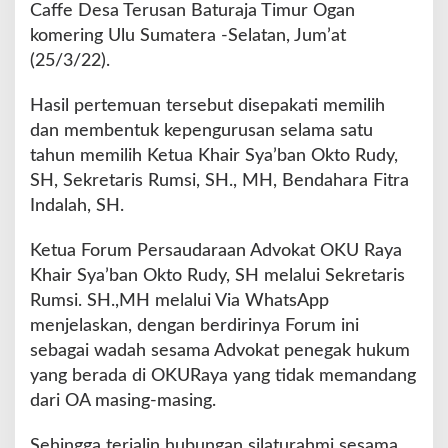
Caffe Desa Terusan Baturaja Timur Ogan
e
komering Ulu Sumatera -Selatan, Jum’at
r
s
(25/3/22).
a
u
Hasil pertemuan tersebut disepakati memilih
d
dan membentuk kepengurusan selama satu
a
tahun memilih Ketua Khair Sya’ban Okto Rudy,
r
a
SH, Sekretaris Rumsi, SH., MH, Bendahara Fitra
a
Indalah, SH.
n
A
Ketua Forum Persaudaraan Advokat OKU Raya
d
Khair Sya’ban Okto Rudy, SH melalui Sekretaris
v
o
Rumsi. SH.,MH melalui Via WhatsApp
k
menjelaskan, dengan berdirinya Forum ini
a
sebagai wadah sesama Advokat penegak hukum
t
yang berada di OKURaya yang tidak memandang
O
K
dari OA masing-masing.
U
R
Sehingga terjalin hubungan silaturahmi sesama