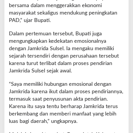
bersama dalam menggerakkan ekonomi
a
t
masyarakat sekaligus mendukung peningkatan
a
PAD,” ujar Bupati.
n
E
Dalam pertemuan tersebut, Bupati juga
k
mengungkapkan kedekatan emosionalnya
o
n
dengan Jamkrida Sulsel. Ia mengaku memiliki
o
sejarah tersendiri dengan perusahaan tersebut
m
karena turut terlibat dalam proses pendirian
i
Jamkrida Sulsel sejak awal.
D
a
e
“Saya memiliki hubungan emosional dengan
r
Jamkrida karena ikut dalam proses pendiriannya,
a
termasuk saat penyusunan akta pendirian.
h
Karena itu saya tentu berharap Jamkrida terus
berkembang dan memberi manfaat yang lebih
luas bagi daerah,” ungkapnya.