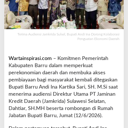
r
i
d
a
S
u
Terima Audiensi Jamkrida Sulsel, Bupati Andi Ina Dorong Kolaborasi
l
Penguatan Ekonomi Daerah
s
e
l
Wartainspirasi.com
– Komitmen Pemerintah
,
Kabupaten Barru dalam memperkuat
B
perekonomian daerah dan membuka akses
u
p
pembiayaan bagi masyarakat kembali ditegaskan
a
Bupati Barru Andi Ina Kartika Sari, SH. M.Si saat
t
menerima audiensi Direktur Utama PT Jaminan
i
Kredit Daerah (Jamkrida) Sulawesi Selatan,
A
n
Dahtiar, SH.MH beserta rombongan di Rumah
d
Jabatan Bupati Barru, Jumat (12/6/2026).
i
I