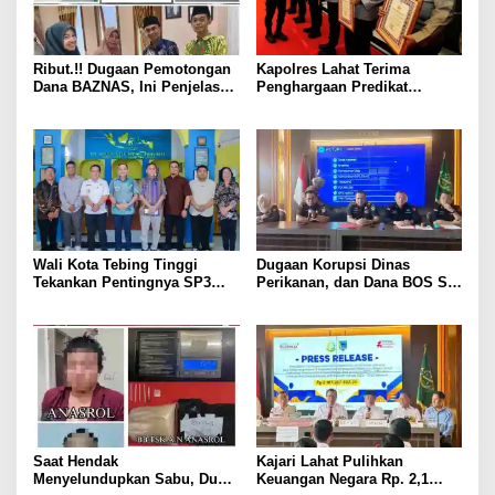
Ribut.!! Dugaan Pemotongan
Kapolres Lahat Terima
Dana BAZNAS, Ini Penjelasan
Penghargaan Predikat
Ketua BAZNAS Lahat
Pelayanan Prima dari Polda
Sumsel Tahun 2026
Wali Kota Tebing Tinggi
Dugaan Korupsi Dinas
Tekankan Pentingnya SP3
Perikanan, dan Dana BOS SD
Catin Cegah Stunting
– SMP Tahun 2025 – 2026
Terus Dipertajam Kajari Lahat
Saat Hendak
Kajari Lahat Pulihkan
Menyelundupkan Sabu, Dua
Keuangan Negara Rp. 2,1