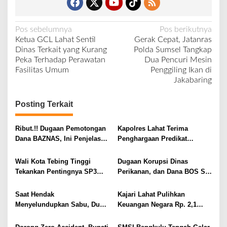
N
Pos sebelumnya
Pos berikutnya
Ketua GCL Lahat Sentil
Gerak Cepat, Jatanras
a
Dinas Terkait yang Kurang
Polda Sumsel Tangkap
v
Peka Terhadap Perawatan
Dua Pencuri Mesin
Fasilitas Umum
Penggiling Ikan di
i
Jakabaring
g
a
Posting Terkait
s
i
Ribut.!! Dugaan Pemotongan
Kapolres Lahat Terima
Dana BAZNAS, Ini Penjelasan
Penghargaan Predikat
p
Ketua BAZNAS Lahat
Pelayanan Prima dari Polda
o
Sumsel Tahun 2026
Wali Kota Tebing Tinggi
Dugaan Korupsi Dinas
s
Tekankan Pentingnya SP3
Perikanan, dan Dana BOS SD
Catin Cegah Stunting
– SMP Tahun 2025 – 2026
Terus Dipertajam Kajari Lahat
Saat Hendak
Kajari Lahat Pulihkan
Menyelundupkan Sabu, Dua
Keuangan Negara Rp. 2,1
Pelaku Berhasil Ditangkap
Milyar Hasil Temuan BPK RI