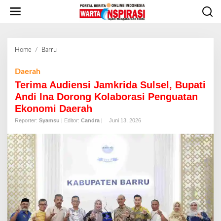
L
e
w
a
t
Home
/
Barru
T
i
e
k
r
Daerah
e
i
Terima Audiensi Jamkrida Sulsel, Bupati
k
m
o
Andi Ina Dorong Kolaborasi Penguatan
a
n
Ekonomi Daerah
A
t
u
Reporter:
Syamsu
| Editor:
Candra
|
Juni 13, 2026
e
d
n
i
e
n
s
i
J
a
m
k