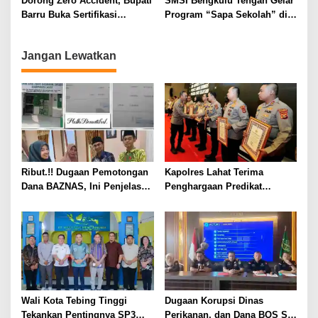
Dorong Zero Accident, Bupati
SMSI Bengkulu Tengah Gelar
Barru Buka Sertifikasi
Program “Sapa Sekolah” di
Supervisor K3 Konstruksi
SMAN 1 Bengkulu Tengah
Jangan Lewatkan
Ribut.!! Dugaan Pemotongan
Kapolres Lahat Terima
Dana BAZNAS, Ini Penjelasan
Penghargaan Predikat
Ketua BAZNAS Lahat
Pelayanan Prima dari Polda
Sumsel Tahun 2026
Wali Kota Tebing Tinggi
Dugaan Korupsi Dinas
Tekankan Pentingnya SP3
Perikanan, dan Dana BOS SD