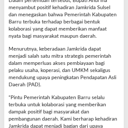
Dalam pertemuan tersebut, Bupati Andi Ina
n
menyambut positif kehadiran Jamkrida Sulsel
a
D
dan menegaskan bahwa Pemerintah Kabupaten
o
Barru terbuka terhadap berbagai bentuk
r
kolaborasi yang dapat memberikan manfaat
o
nyata bagi masyarakat maupun daerah.
n
g
K
Menurutnya, keberadaan Jamkrida dapat
o
menjadi salah satu mitra strategis pemerintah
l
dalam memperluas akses pembiayaan bagi
a
pelaku usaha, koperasi, dan UMKM sekaligus
b
o
mendukung upaya peningkatan Pendapatan Asli
r
Daerah (PAD).
a
s
“Pintu Pemerintah Kabupaten Barru selalu
i
terbuka untuk kolaborasi yang memberikan
P
e
dampak positif bagi masyarakat dan
n
pembangunan daerah. Kami berharap kehadiran
g
Jamkrida dapat menjadi bagian dari upaya
u