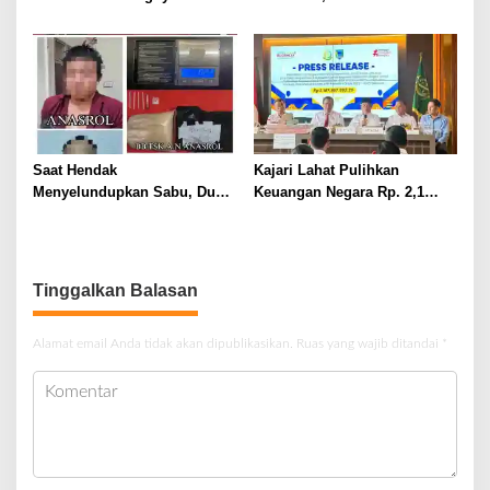
Catin Cegah Stunting
– SMP Tahun 2025 – 2026
Terus Dipertajam Kajari Lahat
Saat Hendak
Kajari Lahat Pulihkan
Menyelundupkan Sabu, Dua
Keuangan Negara Rp. 2,1
Pelaku Berhasil Ditangkap
Milyar Hasil Temuan BPK RI
Tinggalkan Balasan
Alamat email Anda tidak akan dipublikasikan.
Ruas yang wajib ditandai
*