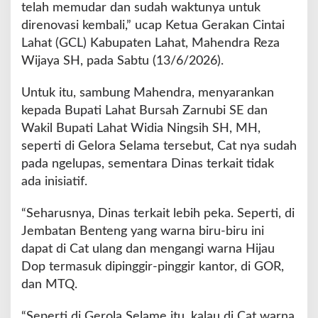
g
telah memudar dan sudah waktunya untuk
P
direnovasi kembali,” ucap Ketua Gerakan Cintai
e
Lahat (GCL) Kabupaten Lahat, Mahendra Reza
k
Wijaya SH, pada Sabtu (13/6/2026).
a
T
e
Untuk itu, sambung Mahendra, menyarankan
r
kepada Bupati Lahat Bursah Zarnubi SE dan
h
Wakil Bupati Lahat Widia Ningsih SH, MH,
a
seperti di Gelora Selama tersebut, Cat nya sudah
d
a
pada ngelupas, sementara Dinas terkait tidak
p
ada inisiatif.
P
e
“Seharusnya, Dinas terkait lebih peka. Seperti, di
r
Jembatan Benteng yang warna biru-biru ini
a
w
dapat di Cat ulang dan mengangi warna Hijau
a
Dop termasuk dipinggir-pinggir kantor, di GOR,
t
dan MTQ.
a
n
“Seperti di Gerola Selame itu, kalau di Cat warna
F