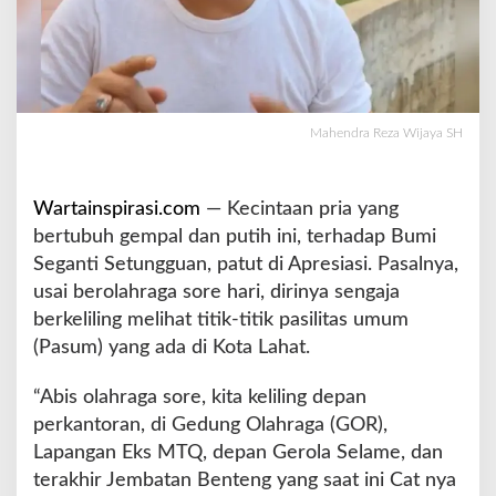
l
D
i
n
a
s
Mahendra Reza Wijaya SH
T
e
r
Wartainspirasi.com
— Kecintaan pria yang
k
bertubuh gempal dan putih ini, terhadap Bumi
a
i
Seganti Setungguan, patut di Apresiasi. Pasalnya,
t
usai berolahraga sore hari, dirinya sengaja
y
berkeliling melihat titik-titik pasilitas umum
a
(Pasum) yang ada di Kota Lahat.
n
g
K
“Abis olahraga sore, kita keliling depan
u
perkantoran, di Gedung Olahraga (GOR),
r
Lapangan Eks MTQ, depan Gerola Selame, dan
a
terakhir Jembatan Benteng yang saat ini Cat nya
n