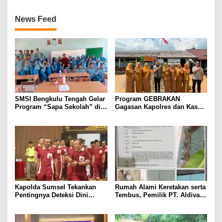
News Feed
SMSI Bengkulu Tengah Gelar
Program GEBRAKAN
Program “Sapa Sekolah” di
Gagasan Kapolres dan Kasat
SMAN 1 Bengkulu Tengah
Intelkam Polres Lahat
Menyasar ke Siswa SDN dan
SMPN di Jarai
Kapolda Sumsel Tekankan
Rumah Alami Keretakan serta
Pentingnya Deteksi Dini
Tembus, Pemilik PT. Aldiva
Kesehatan untuk Optimalisasi
Mandiri Perkasa di Polisikan
Pelayanan Kepolisian