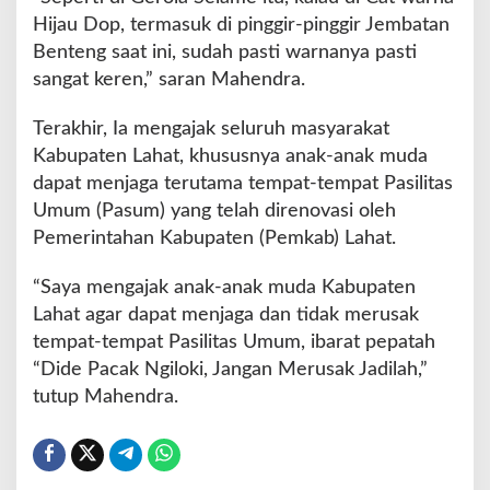
a
Hijau Dop, termasuk di pinggir-pinggir Jembatan
s
Benteng saat ini, sudah pasti warnanya pasti
i
sangat keren,” saran Mahendra.
l
i
Terakhir, Ia mengajak seluruh masyarakat
t
a
Kabupaten Lahat, khususnya anak-anak muda
s
dapat menjaga terutama tempat-tempat Pasilitas
U
Umum (Pasum) yang telah direnovasi oleh
m
Pemerintahan Kabupaten (Pemkab) Lahat.
u
m
“Saya mengajak anak-anak muda Kabupaten
Lahat agar dapat menjaga dan tidak merusak
tempat-tempat Pasilitas Umum, ibarat pepatah
“Dide Pacak Ngiloki, Jangan Merusak Jadilah,”
tutup Mahendra.