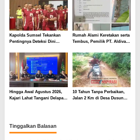
SMPN di Jarai
Kapolda Sumsel Tekankan
Rumah Alami Keretakan serta
Pentingnya Deteksi Dini
Tembus, Pemilik PT. Aldiva
Kesehatan untuk Optimalisasi
Mandiri Perkasa di Polisikan
Pelayanan Kepolisian
Hingga Awal Agustus 2026,
10 Tahun Tanpa Perbaikan,
Kajari Lahat Tangani Delapan
Jalan 2 Km di Desa Dusun
Perkara
Anyar Bengkulu Tengah
Berlumpur dan Berlubang
Tinggalkan Balasan