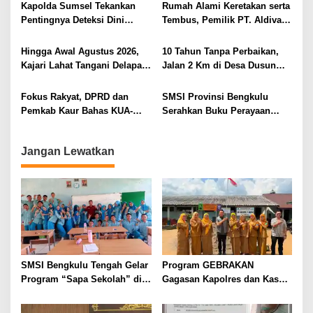
o
Menyasar ke Siswa SDN dan
Kapolda Sumsel Tekankan
Rumah Alami Keretakan serta
SMPN di Jarai
s
Pentingnya Deteksi Dini
Tembus, Pemilik PT. Aldiva
Kesehatan untuk Optimalisasi
Mandiri Perkasa di Polisikan
Pelayanan Kepolisian
Hingga Awal Agustus 2026,
10 Tahun Tanpa Perbaikan,
Kajari Lahat Tangani Delapan
Jalan 2 Km di Desa Dusun
Perkara
Anyar Bengkulu Tengah
Berlumpur dan Berlubang
Fokus Rakyat, DPRD dan
SMSI Provinsi Bengkulu
Pemkab Kaur Bahas KUA-
Serahkan Buku Perayaan
PPAS 2027
Tabot kepada Dirlantas Polda
Bengkulu
Jangan Lewatkan
SMSI Bengkulu Tengah Gelar
Program GEBRAKAN
Program “Sapa Sekolah” di
Gagasan Kapolres dan Kasat
SMAN 1 Bengkulu Tengah
Intelkam Polres Lahat
Menyasar ke Siswa SDN dan