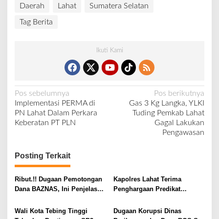
Daerah
Lahat
Sumatera Selatan
Tag Berita
Ikuti Kami
N
Pos sebelumnya
Pos berikutnya
Implementasi PERMA di
Gas 3 Kg Langka, YLKI
a
PN Lahat Dalam Perkara
Tuding Pemkab Lahat
v
Keberatan PT PLN
Gagal Lakukan
Pengawasan
i
g
Posting Terkait
a
s
Ribut.!! Dugaan Pemotongan
Kapolres Lahat Terima
i
Dana BAZNAS, Ini Penjelasan
Penghargaan Predikat
Ketua BAZNAS Lahat
Pelayanan Prima dari Polda
p
Sumsel Tahun 2026
Wali Kota Tebing Tinggi
Dugaan Korupsi Dinas
o