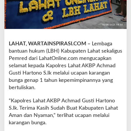
u
d
a
h
B
u
a
LAHAT, WARTAINSPIRASI.COM –
Lembaga
t
bantuan hukum (LBH) Kabupaten Lahat sekaligus
L
a
Pemred dari LahatOnline.com mengucapkan
h
selamat kepada Kapolres Lahat AKBP Achmad
a
Gusti Hartono S.Ik melalui ucapan karangan
t
bunga genap 1 tahun kepemimpinannya yang
A
m
bertuliskan.
a
n
“Kapolres Lahat AKBP Achmad Gusti Hartono
d
S.Ik. Terima Kasih Sudah Buat Kabupaten Lahat
a
Aman dan Nyaman,” terlihat ucapan melalui
n
N
karangan bunga.
y