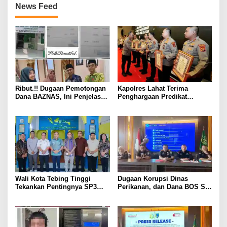
News Feed
Ribut.!! Dugaan Pemotongan
Kapolres Lahat Terima
Dana BAZNAS, Ini Penjelasan
Penghargaan Predikat
Ketua BAZNAS Lahat
Pelayanan Prima dari Polda
Sumsel Tahun 2026
Wali Kota Tebing Tinggi
Dugaan Korupsi Dinas
Tekankan Pentingnya SP3
Perikanan, dan Dana BOS SD
Catin Cegah Stunting
– SMP Tahun 2025 – 2026
Terus Dipertajam Kajari Lahat