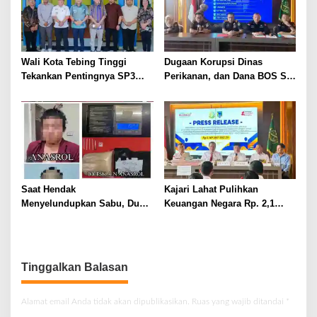
Wali Kota Tebing Tinggi
Dugaan Korupsi Dinas
Tekankan Pentingnya SP3
Perikanan, dan Dana BOS SD
Catin Cegah Stunting
– SMP Tahun 2025 – 2026
Terus Dipertajam Kajari Lahat
Saat Hendak
Kajari Lahat Pulihkan
Menyelundupkan Sabu, Dua
Keuangan Negara Rp. 2,1
Pelaku Berhasil Ditangkap
Milyar Hasil Temuan BPK RI
Tinggalkan Balasan
Alamat email Anda tidak akan dipublikasikan.
Ruas yang wajib ditandai
*