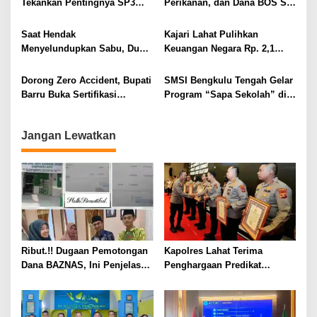
Tekankan Pentingnya SP3
Perikanan, dan Dana BOS SD
s
Catin Cegah Stunting
– SMP Tahun 2025 – 2026
Terus Dipertajam Kajari Lahat
Saat Hendak
Kajari Lahat Pulihkan
Menyelundupkan Sabu, Dua
Keuangan Negara Rp. 2,1
Pelaku Berhasil Ditangkap
Milyar Hasil Temuan BPK RI
Dorong Zero Accident, Bupati
SMSI Bengkulu Tengah Gelar
Barru Buka Sertifikasi
Program “Sapa Sekolah” di
Supervisor K3 Konstruksi
SMAN 1 Bengkulu Tengah
Jangan Lewatkan
Ribut.!! Dugaan Pemotongan
Kapolres Lahat Terima
Dana BAZNAS, Ini Penjelasan
Penghargaan Predikat
Ketua BAZNAS Lahat
Pelayanan Prima dari Polda
Sumsel Tahun 2026