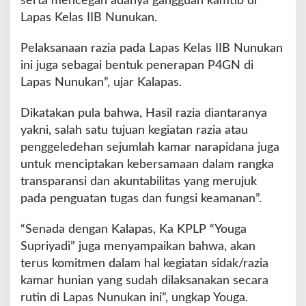
serta mencegah adanya gangguan kamtib di
r
Lapas Kelas IIB Nunukan.
H
u
Pelaksanaan razia pada Lapas Kelas IIB Nunukan
n
i
ini juga sebagai bentuk penerapan P4GN di
a
Lapas Nunukan”, ujar Kalapas.
n
Dikatakan pula bahwa, Hasil razia diantaranya
yakni, salah satu tujuan kegiatan razia atau
penggeledehan sejumlah kamar narapidana juga
untuk menciptakan kebersamaan dalam rangka
transparansi dan akuntabilitas yang merujuk
pada penguatan tugas dan fungsi keamanan”.
“Senada dengan Kalapas, Ka KPLP “Youga
Supriyadi” juga menyampaikan bahwa, akan
terus komitmen dalam hal kegiatan sidak/razia
kamar hunian yang sudah dilaksanakan secara
rutin di Lapas Nunukan ini”, ungkap Youga.