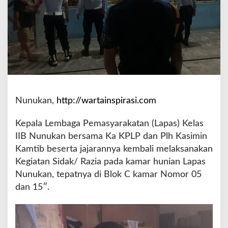
a
a
n
d
a
n
K
e
t
e
Nunukan,
http://wartainspirasi.com
r
t
Kepala Lembaga Pemasyarakatan (Lapas) Kelas
i
IIB Nunukan bersama Ka KPLP dan Plh Kasimin
b
Kamtib beserta jajarannya kembali melaksanakan
a
n
Kegiatan Sidak/ Razia pada kamar hunian Lapas
,
Nunukan, tepatnya di Blok C kamar Nomor 05
L
dan 15″.
a
p
a
s