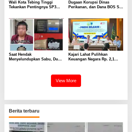
Wali Kota Tebing Tinggi
Dugaan Korupsi Dinas
Tekankan Pentingnya SP3
Perikanan, dan Dana BOS SD
Catin Cegah Stunting
– SMP Tahun 2025 – 2026
Terus Dipertajam Kajari Lahat
Saat Hendak
Kajari Lahat Pulihkan
Menyelundupkan Sabu, Dua
Keuangan Negara Rp. 2,1
Pelaku Berhasil Ditangkap
Milyar Hasil Temuan BPK RI
View More
Berita terbaru