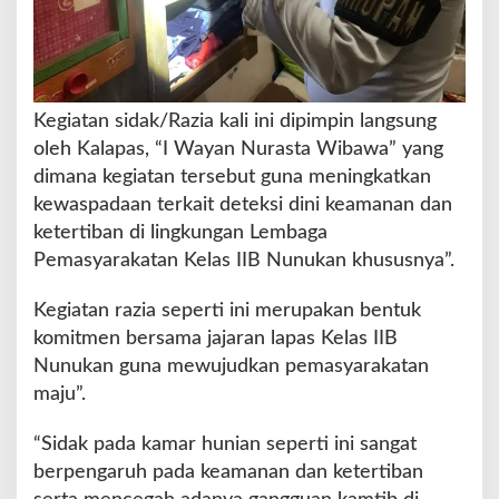
e
l
a
k
s
Kegiatan sidak/Razia kali ini dipimpin langsung
a
oleh Kalapas, “I Wayan Nurasta Wibawa” yang
n
dimana kegiatan tersebut guna meningkatkan
a
k
kewaspadaan terkait deteksi dini keamanan dan
a
ketertiban di lingkungan Lembaga
n
Pemasyarakatan Kelas IIB Nunukan khususnya”.
R
a
Kegiatan razia seperti ini merupakan bentuk
z
i
komitmen bersama jajaran lapas Kelas IIB
a
Nunukan guna mewujudkan pemasyarakatan
d
maju”.
i
K
“Sidak pada kamar hunian seperti ini sangat
a
m
berpengaruh pada keamanan dan ketertiban
a