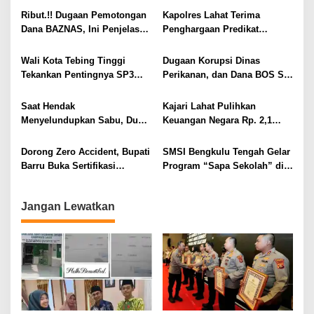
s
Ribut.!! Dugaan Pemotongan
Kapolres Lahat Terima
i
Dana BAZNAS, Ini Penjelasan
Penghargaan Predikat
Ketua BAZNAS Lahat
Pelayanan Prima dari Polda
p
Sumsel Tahun 2026
Wali Kota Tebing Tinggi
Dugaan Korupsi Dinas
o
Tekankan Pentingnya SP3
Perikanan, dan Dana BOS SD
s
Catin Cegah Stunting
– SMP Tahun 2025 – 2026
Terus Dipertajam Kajari Lahat
Saat Hendak
Kajari Lahat Pulihkan
Menyelundupkan Sabu, Dua
Keuangan Negara Rp. 2,1
Pelaku Berhasil Ditangkap
Milyar Hasil Temuan BPK RI
Dorong Zero Accident, Bupati
SMSI Bengkulu Tengah Gelar
Barru Buka Sertifikasi
Program “Sapa Sekolah” di
Supervisor K3 Konstruksi
SMAN 1 Bengkulu Tengah
Jangan Lewatkan