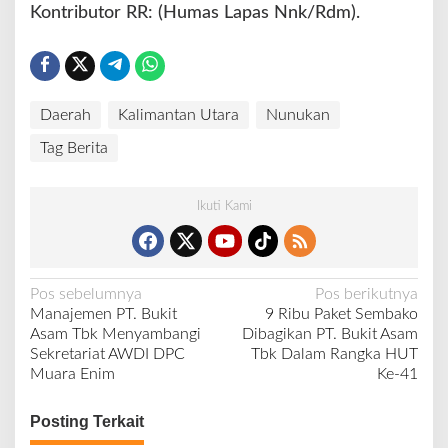
Kontributor RR: (Humas Lapas Nnk/Rdm).
Daerah
Kalimantan Utara
Nunukan
Tag Berita
Ikuti Kami
N
Pos sebelumnya
Pos berikutnya
Manajemen PT. Bukit
9 Ribu Paket Sembako
a
Asam Tbk Menyambangi
Dibagikan PT. Bukit Asam
v
Sekretariat AWDI DPC
Tbk Dalam Rangka HUT
Muara Enim
Ke-41
i
g
Posting Terkait
a