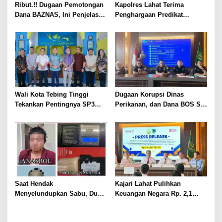
Ribut.!! Dugaan Pemotongan
Kapolres Lahat Terima
Dana BAZNAS, Ini Penjelasan
Penghargaan Predikat
Ketua BAZNAS Lahat
Pelayanan Prima dari Polda
Sumsel Tahun 2026
Wali Kota Tebing Tinggi
Dugaan Korupsi Dinas
Tekankan Pentingnya SP3
Perikanan, dan Dana BOS SD
Catin Cegah Stunting
– SMP Tahun 2025 – 2026
Terus Dipertajam Kajari Lahat
Saat Hendak
Kajari Lahat Pulihkan
Menyelundupkan Sabu, Dua
Keuangan Negara Rp. 2,1
Pelaku Berhasil Ditangkap
Milyar Hasil Temuan BPK RI