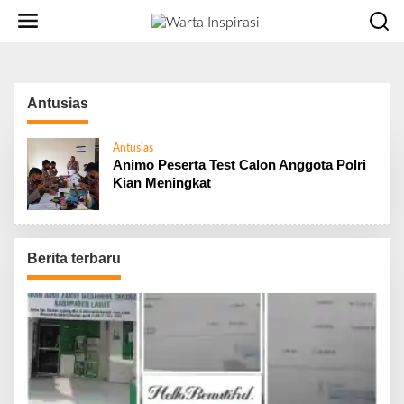
L
e
w
a
t
i
Antusias
k
e
Antusias
k
Animo Peserta Test Calon Anggota Polri
o
Kian Meningkat
n
t
e
n
Berita terbaru