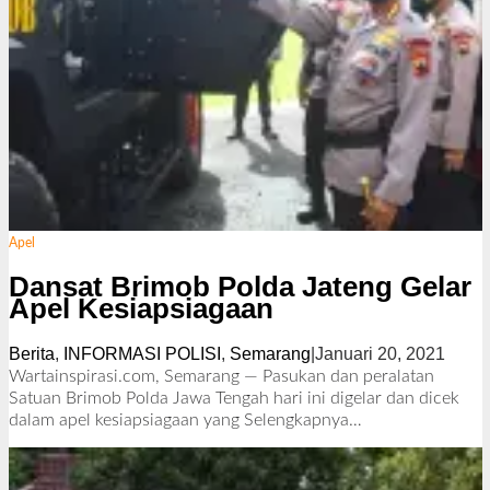
Apel
Dansat Brimob Polda Jateng Gelar
Apel Kesiapsiagaan
Berita
,
INFORMASI POLISI
,
Semarang
|
Januari 20, 2021
o
l
Wartainspirasi.com, Semarang — Pasukan dan peralatan
e
Satuan Brimob Polda Jawa Tengah hari ini digelar dan dicek
h
dalam apel kesiapsiagaan yang
Selengkapnya…
R
e
d