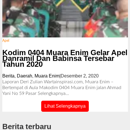
Apel
Kodim 0404 Muara Enim Gelar Apel
Danramil Dan Babinsa Tersebar
Tahun 2020
Berita
,
Daerah
,
Muara Enim
|
Desember 2, 2020
o
l
Laporan Deri Zulian Wartainspirasi.com, Muara Enim –
e
Bertempat di Aula Makodim 0404 Muara Enim jalan Ahmad
h
Yani No 59 Pasar
Selengkapnya…
R
e
Lihat Selengkapnya
d
a
k
Berita terbaru
s