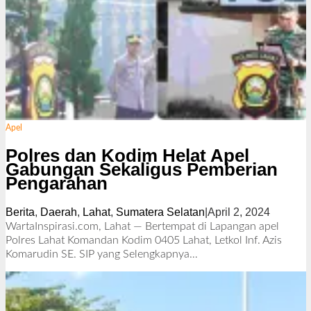
Apel
Polres dan Kodim Helat Apel
Gabungan Sekaligus Pemberian
Pengarahan
Berita
,
Daerah
,
Lahat
,
Sumatera Selatan
|
April 2, 2024
o
l
WartaInspirasi.com, Lahat — Bertempat di Lapangan apel
e
Polres Lahat Komandan Kodim 0405 Lahat, Letkol Inf. Azis
h
Komarudin SE. SIP yang
Selengkapnya…
R
e
d
a