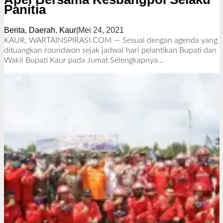
Panitia
Berita
,
Daerah
,
Kaur
|
Mei 24, 2021
o
l
KAUR, WARTAINSPIRASI.COM — Sesuai dengan agenda yang
e
dituangkan roundwon sejak jadwal hari pelantikan Bupati dan
h
Wakil Bupati Kaur pada Jumat
Selengkapnya…
R
e
d
a
k
s
i