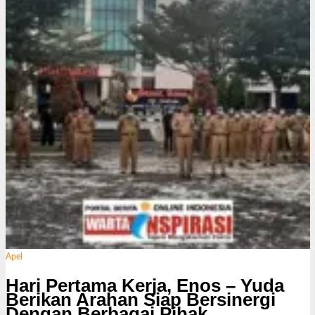
s
i
Apel
Hari Pertama Kerja, Enos – Yuda
Berikan Arahan Siap Bersinergi
Dengan Berbagai Pihak