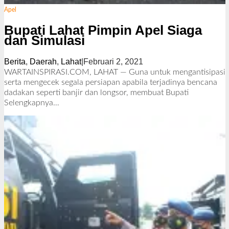
Apel
Bupati Lahat Pimpin Apel Siaga
dan Simulasi
Berita
,
Daerah
,
Lahat
|
Februari 2, 2021
o
l
WARTAINSPIRASI.COM, LAHAT — Guna untuk mengantisipasi
e
serta mengecek segala persiapan apabila terjadinya bencana
h
dadakan seperti banjir dan longsor, membuat Bupati
R
Selengkapnya…
e
d
a
k
s
i