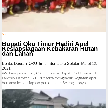
Apel
Bupati Oku Timur Hadiri Apel
Kesiapsiagaan Kebakaran Hutan
dan Lahan
Berita
,
Daerah
,
OKU Timur
,
Sumatera Selatan
|
Maret 12,
2021
o
l
Wartainspirasi.com, OKU Timur — Bupati OKU Timur, H.
e
Lanosin Hamzah, S.T. ikut serta menghadiri kegiatan apel
h
bersama kesiapsiagaan personil dan
Selengkapnya…
R
e
d
a
k