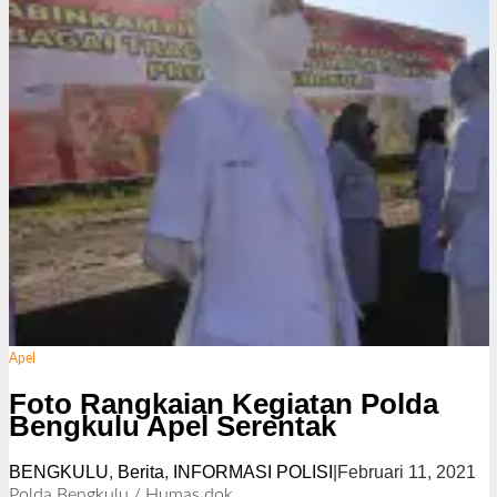
Apel
Foto Rangkaian Kegiatan Polda
Bengkulu Apel Serentak
BENGKULU
,
Berita
,
INFORMASI POLISI
|
Februari 11, 2021
o
l
Polda Bengkulu / Humas dok