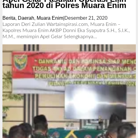
tahun 2020 di Polres Muara Enim
Berita
,
Daerah
,
Muara Enim
|
Desember 21, 2020
o
l
Laporan Deri Zulian Wartainspirasi.com, Muara Enim –
e
Kapolres Muara Enim AKBP Donni Eka Syaputra S.H., S.I.K.,
h
M.M., memimpin Apel Gelar
Selengkapnya…
R
e
d
a
k
s
i