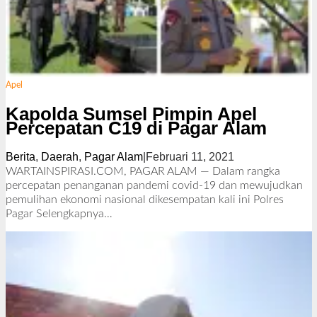
Apel
Kapolda Sumsel Pimpin Apel
Percepatan C19 di Pagar Alam
Berita
,
Daerah
,
Pagar Alam
|
Februari 11, 2021
o
l
WARTAINSPIRASI.COM, PAGAR ALAM — Dalam rangka
e
percepatan penanganan pandemi covid-19 dan mewujudkan
h
pemulihan ekonomi nasional dikesempatan kali ini Polres
R
Pagar
Selengkapnya…
e
d
a
k
s
i