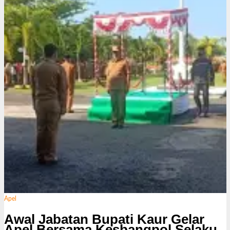
k
s
i
Apel
Awal Jabatan Bupati Kaur Gelar
Apel Bersama Kesbangpol Selaku