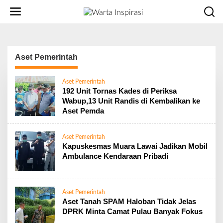
L
e
w
a
t
i
Aset Pemerintah
k
e
Aset Pemerintah
k
192 Unit Tornas Kades di Periksa
o
Wabup,13 Unit Randis di Kembalikan ke
n
Aset Pemda
t
e
n
Aset Pemerintah
Kapuskesmas Muara Lawai Jadikan Mobil
Ambulance Kendaraan Pribadi
Aset Pemerintah
Aset Tanah SPAM Haloban Tidak Jelas
DPRK Minta Camat Pulau Banyak Fokus