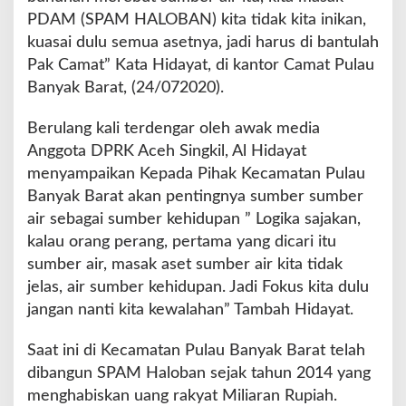
a
PDAM (SPAM HALOBAN) kita tidak kita inikan,
m
kuasai dulu semua asetnya, jadi harus di bantulah
a
t
Pak Camat” Kata Hidayat, di kantor Camat Pulau
P
Banyak Barat, (24/072020).
u
l
Berulang kali terdengar oleh awak media
a
Anggota DPRK Aceh Singkil, Al Hidayat
u
B
menyampaikan Kepada Pihak Kecamatan Pulau
a
Banyak Barat akan pentingnya sumber sumber
n
air sebagai sumber kehidupan ” Logika sajakan,
y
kalau orang perang, pertama yang dicari itu
a
k
sumber air, masak aset sumber air kita tidak
F
jelas, air sumber kehidupan. Jadi Fokus kita dulu
o
jangan nanti kita kewalahan” Tambah Hidayat.
k
u
Saat ini di Kecamatan Pulau Banyak Barat telah
s
dibangun SPAM Haloban sejak tahun 2014 yang
menghabiskan uang rakyat Miliaran Rupiah.