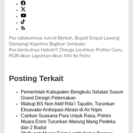
Pos sebelumnya
Jum’at Berkah, Bupati Empat Lawang
N
Dampingi Kapolres Bagikan Sembako
a
Pos berikutnya
Heboh!!! Diduga Lecehkan Profesi Guru,
v
PGRI Akan Laporkan Akun MN Ke Polisi
i
g
a
Posting Terkait
s
i
p
Pemerintah Kabupaten Bengkulu Selatan Susun
o
Grand Design Peternakan
s
Wabup BS Non Aktif Rifa’i Tajudin, Turunkan
Eksavator Antisipasi Abrasi di Air Nipis
Cairkan Suasana Para Unjuk Rasa, Polres
Muara Enim Turunkan Warung Mang Pedeka
dan 2 Badut