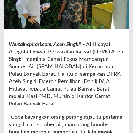
a
n
T
i
d
a
k
Wartainspirasi.com, Aceh Singkil
–
Al Hidayat,
J
Anggota Dewan Perwakilan Rakyat (DPRK) Aceh
e
l
Singkil meminta Camat Fokus Membangun
a
Sumber Air (SPAM HALOBAN) di Kecamatan
s
Pulau Banyak Barat. Hal itu di sampaikan DPRK
D
Aceh Singkil Daerah Pemilihan (Dapil) IV, Al
P
R
Hidayat kepada Camat Pulau Banyak Barat
K
melalui Kasi PMD, Mursin di Kantor Camat
M
Pulau Banyak Barat.
i
n
“Coba bayangkan orang perang saja, itu pertama
t
a
yang di cari sumber air, mau orang bunuh-
C
bunuhan merebut sumber air itu, kita masak