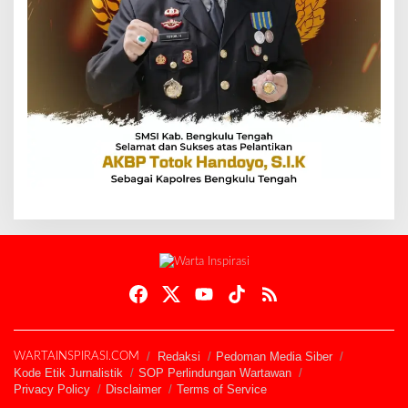
Redaksi
Pedoman Media Siber
WARTAINSPIRASI.COM
Kode Etik Jurnalistik
SOP Perlindungan Wartawan
Privacy Policy
Disclaimer
Terms of Service