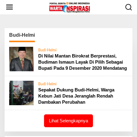
L
e
w
a
t
i
Budi-Helmi
k
e
Budi-Helmi
k
Di Nilai Mantan Birokrat Berprestasi,
o
Budiman Ismaun Layak Di Pilih Sebagai
n
Bupati Pada 9 Desember 2020 Mendatang
t
e
n
Budi-Helmi
Sepakat Dukung Budi-Helmi, Warga
Kebun Jati Desa Jeranglah Rendah
Dambakan Perubahan
Lihat Selengkapnya