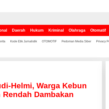
onal
Daerah
Hukum
Kriminal
Olahraga
Otomatif
erita
Kode Etik Jurnalistik
OTOMOTIF
Pedoman Media Siber
Privacy P
di-Helmi, Warga Kebun
ah Rendah Dambakan