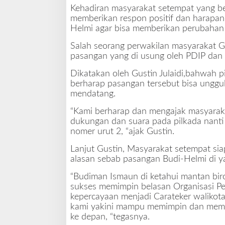
d
Kehadiran masyarakat setempat yang be
a
memberikan respon positif dan harapan
h
Helmi agar bisa memberikan perubahan 
D
Salah seorang perwakilan masyarakat G
a
pasangan yang di usung oleh PDIP dan G
m
b
Dikatakan oleh Gustin Julaidi,bahwah 
a
berharap pasangan tersebut bisa unggul
k
mendatang.
a
n
“Kami berharap dan mengajak masyarak
P
dukungan dan suara pada pilkada nant
e
nomer urut 2, “ajak Gustin.
r
u
Lanjut Gustin, Masyarakat setempat s
b
alasan sebab pasangan Budi-Helmi di
a
“Budiman Ismaun di ketahui mantan bir
h
sukses memimpin belasan Organisasi Pe
a
kepercayaan menjadi Carateker walikota
n
kami yakini mampu memimpin dan memb
ke depan, “tegasnya.