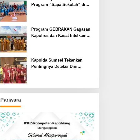
Program “Sapa Sekolah” di
SMAN 1 Bengkulu Tengah
Program GEBRAKAN Gagasan
Kapolres dan Kasat Intelkam
Polres Lahat Menyasar ke Siswa
SDN dan SMPN di Jarai
Kapolda Sumsel Tekankan
Pentingnya Deteksi Dini
Kesehatan untuk Optimalisasi
Pelayanan Kepolisian
Pariwara