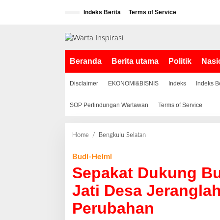
L
Indeks Berita
Terms of Service
e
w
a
t
i
Beranda
Berita utama
Politik
Nasi
k
e
k
Disclaimer
EKONOMI&BISNIS
Indeks
Indeks B
o
n
SOP Perlindungan Wartawan
Terms of Service
t
e
n
Home
/
Bengkulu Selatan
S
e
p
Budi-Helmi
a
Sepakat Dukung Bu
k
a
Jati Desa Jerangl
t
Perubahan
D
u