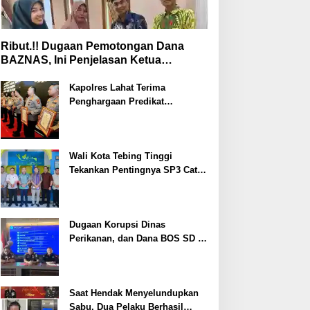
Ribut.!! Dugaan Pemotongan Dana
BAZNAS, Ini Penjelasan Ketua
BAZNAS Lahat
Kapolres Lahat Terima
Penghargaan Predikat
Pelayanan Prima dari Polda
Sumsel Tahun 2026
Wali Kota Tebing Tinggi
Tekankan Pentingnya SP3 Catin
Cegah Stunting
Dugaan Korupsi Dinas
Perikanan, dan Dana BOS SD –
SMP Tahun 2025 – 2026 Terus
Dipertajam Kajari Lahat
Saat Hendak Menyelundupkan
Sabu, Dua Pelaku Berhasil