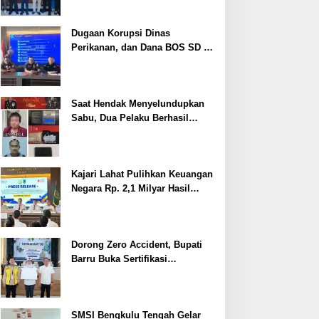
Dugaan Korupsi Dinas
Perikanan, dan Dana BOS SD –
SMP Tahun 2025 – 2026 Terus
Dipertajam Kajari Lahat
Saat Hendak Menyelundupkan
Sabu, Dua Pelaku Berhasil
Ditangkap
Kajari Lahat Pulihkan Keuangan
Negara Rp. 2,1 Milyar Hasil
Temuan BPK RI
Dorong Zero Accident, Bupati
Barru Buka Sertifikasi
Supervisor K3 Konstruksi
SMSI Bengkulu Tengah Gelar