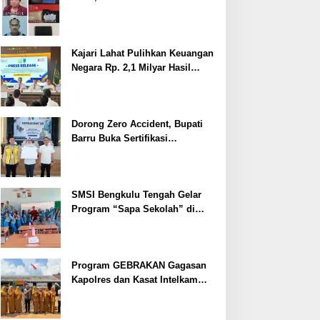
Ditangkap
Kajari Lahat Pulihkan Keuangan
Negara Rp. 2,1 Milyar Hasil
Temuan BPK RI
Dorong Zero Accident, Bupati
Barru Buka Sertifikasi
Supervisor K3 Konstruksi
SMSI Bengkulu Tengah Gelar
Program “Sapa Sekolah” di
SMAN 1 Bengkulu Tengah
Program GEBRAKAN Gagasan
Kapolres dan Kasat Intelkam
Polres Lahat Menyasar ke Siswa
SDN dan SMPN di Jarai