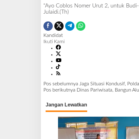
“Ayo Coblos Nomer Urut 2, untuk Budi-
Julaidi.(Th)
Kandidat
Ikuti Kami
Pos sebelumnya
Jaga Situasi Kondusif, Pold
N
Pos berikutnya
Dinas Pariwisata, Bangun Al
a
v
Jangan Lewatkan
i
g
a
s
i