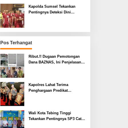
Kapolda Sumsel Tekankan
Pentingnya Deteksi Dini
Kesehatan untuk Optimalisasi
Pelayanan Kepolisian
Pos Terhangat
Ribut.!! Dugaan Pemotongan
Dana BAZNAS, Ini Penjelasan
Ketua BAZNAS Lahat
Kapolres Lahat Terima
Penghargaan Predikat
Pelayanan Prima dari Polda
Sumsel Tahun 2026
Wali Kota Tebing Tinggi
Tekankan Pentingnya SP3 Catin
Cegah Stunting