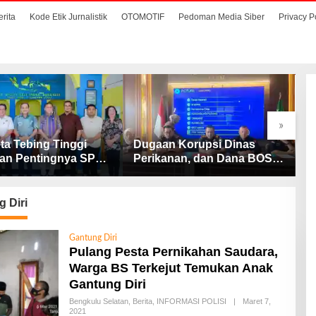
erita
Kode Etik Jurnalistik
OTOMOTIF
Pedoman Media Siber
Privacy P
»
ta Tebing Tinggi
Dugaan Korupsi Dinas
S
an Pentingnya SP3
Perikanan, dan Dana BOS
M
Cegah Stunting
SD – SMP Tahun 2025 –
D
2026 Terus Dipertajam
D
Kajari Lahat
 Diri
Gantung Diri
Pulang Pesta Pernikahan Saudara,
Warga BS Terkejut Temukan Anak
Gantung Diri
Bengkulu Selatan
,
Berita
,
INFORMASI POLISI
|
Maret 7,
2021
O