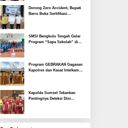
Dorong Zero Accident, Bupati
Barru Buka Sertifikasi
Supervisor K3 Konstruksi
SMSI Bengkulu Tengah Gelar
Program “Sapa Sekolah” di
SMAN 1 Bengkulu Tengah
Program GEBRAKAN Gagasan
Kapolres dan Kasat Intelkam
Polres Lahat Menyasar ke Siswa
SDN dan SMPN di Jarai
Kapolda Sumsel Tekankan
Pentingnya Deteksi Dini
Kesehatan untuk Optimalisasi
Pelayanan Kepolisian