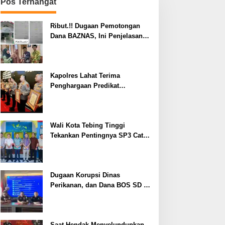
Pos Terhangat
Ribut.!! Dugaan Pemotongan
Dana BAZNAS, Ini Penjelasan
Ketua BAZNAS Lahat
Kapolres Lahat Terima
Penghargaan Predikat
Pelayanan Prima dari Polda
Sumsel Tahun 2026
Wali Kota Tebing Tinggi
Tekankan Pentingnya SP3 Catin
Cegah Stunting
Dugaan Korupsi Dinas
Perikanan, dan Dana BOS SD –
SMP Tahun 2025 – 2026 Terus
Dipertajam Kajari Lahat
Saat Hendak Menyelundupkan