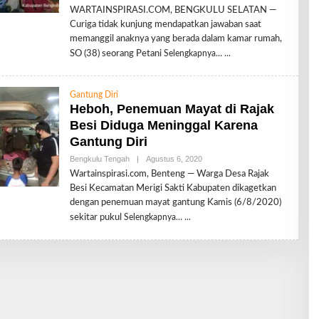
L
WARTAINSPIRASI.COM, BENGKULU SELATAN —
E
Curiga tidak kunjung mendapatkan jawaban saat
H
R
memanggil anaknya yang berada dalam kamar rumah,
E
SO (38) seorang Petani
Selengkapnya…
D
A
K
S
Gantung Diri
I
Heboh, Penemuan Mayat di Rajak
Besi Diduga Meninggal Karena
Gantung Diri
Bengkulu Tengah
|
Agustus 6, 2020
O
L
Wartainspirasi.com, Benteng — Warga Desa Rajak
E
Besi Kecamatan Merigi Sakti Kabupaten dikagetkan
H
R
dengan penemuan mayat gantung Kamis (6/8/2020)
E
sekitar pukul
Selengkapnya…
D
A
K
S
I