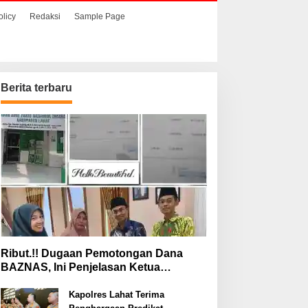
olicy
Redaksi
Sample Page
Berita terbaru
aat Hendak
Ribut.!! Dugaan
enyelundupkan Sabu,
Pemotongan Dana
ua Pelaku Berhasil
BAZNAS, Ini Penjelasan
itangkap
Ketua BAZNAS Lahat
Ribut.!! Dugaan Pemotongan Dana
BAZNAS, Ini Penjelasan Ketua
BAZNAS Lahat
Kapolres Lahat Terima