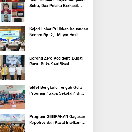
Sabu, Dua Pelaku Berhasil
Ditangkap
Kajari Lahat Pulihkan Keuangan
Negara Rp. 2,1 Milyar Hasil
Temuan BPK RI
Dorong Zero Accident, Bupati
Barru Buka Sertifikasi
Supervisor K3 Konstruksi
SMSI Bengkulu Tengah Gelar
Program “Sapa Sekolah” di
SMAN 1 Bengkulu Tengah
Program GEBRAKAN Gagasan
Kapolres dan Kasat Intelkam
Polres Lahat Menyasar ke Siswa