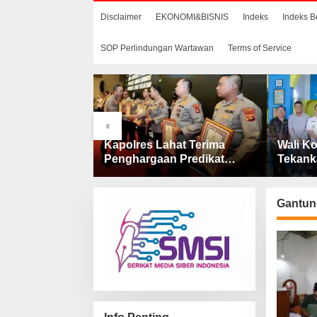
Disclaimer
EKONOMI&BISNIS
Indeks
Indeks B
SOP Perlindungan Wartawan
Terms of Service
«
aan
Kapolres Lahat Terima
Wali Ko
 Dana
Penghargaan Predikat
Tekank
 Penjelasan
Pelayanan Prima dari Polda
Catin 
AS Lahat
Sumsel Tahun 2026
Gantung