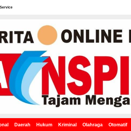
 Service
onal
Daerah
Hukum
Kriminal
Olahraga
Otomatif