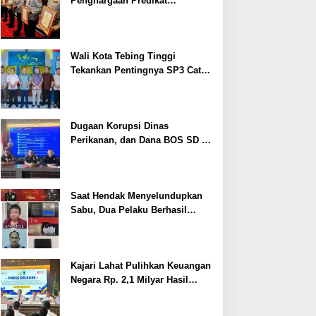
Penghargaan Predikat
Pelayanan Prima dari Polda
Sumsel Tahun 2026
Wali Kota Tebing Tinggi
Tekankan Pentingnya SP3 Catin
Cegah Stunting
Dugaan Korupsi Dinas
Perikanan, dan Dana BOS SD –
SMP Tahun 2025 – 2026 Terus
Dipertajam Kajari Lahat
Saat Hendak Menyelundupkan
Sabu, Dua Pelaku Berhasil
Ditangkap
Kajari Lahat Pulihkan Keuangan
Negara Rp. 2,1 Milyar Hasil
Temuan BPK RI