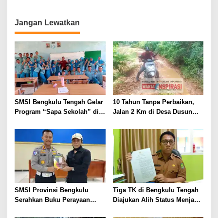
Curanmor
Alami Laka Tunggal
Jangan Lewatkan
SMSI Bengkulu Tengah Gelar
10 Tahun Tanpa Perbaikan,
Program “Sapa Sekolah” di
Jalan 2 Km di Desa Dusun
SMAN 1 Bengkulu Tengah
Anyar Bengkulu Tengah
Berlumpur dan Berlubang
SMSI Provinsi Bengkulu
Tiga TK di Bengkulu Tengah
Serahkan Buku Perayaan
Diajukan Alih Status Menjadi
Tabot kepada Dirlantas Polda
Negeri