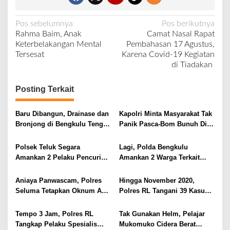
N
Pos sebelumnya
Pos berikutnya
Rahma Baim, Anak
Camat Nasal Rapat
a
Keterbelakangan Mental
Pembahasan 17 Agustus,
v
Tersesat
Karena Covid-19 Kegiatan
di Tiadakan
i
g
Posting Terkait
a
s
Baru Dibangun, Drainase dan
Kapolri Minta Masyarakat Tak
i
Bronjong di Bengkulu Tengah
Panik Pasca-Bom Bunuh Diri
Mulai Hancur
di Katedral
p
Polsek Teluk Segara
Lagi, Polda Bengkulu
o
Amankan 2 Pelaku Pencuri
Amankan 2 Warga Terkait
s
Aki, 1 Masih Dibawah Umur
Sabu di Rejang Lebong
Aniaya Panwascam, Polres
Hingga November 2020,
Seluma Tetapkan Oknum ASN
Polres RL Tangani 39 Kasus
Sebagai Tersangka
PPA
Tempo 3 Jam, Polres RL
Tak Gunakan Helm, Pelajar
Tangkap Pelaku Spesialis
Mukomuko Cidera Berat