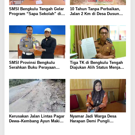
SMSI Bengkulu Tengah Gelar
10 Tahun Tanpa Perbaikan,
Program “Sapa Sekolah” di
Jalan 2 Km di Desa Dusun
SMAN 1 Bengkulu Tengah
Anyar Bengkulu Tengah
Berlumpur dan Berlubang
SMSI Provinsi Bengkulu
Tiga TK di Bengkulu Tengah
Serahkan Buku Perayaan
Diajukan Alih Status Menjadi
Tabot kepada Dirlantas Polda
Negeri
Bengkulu
Kerusakan Jalan Lintas Pagar
Nyamar Jadi Warga Desa
Dewa–Kembang Ayun Makin
Harapan Demi Pungli
Prihatin, Warga Tuntut
Proposal, 2 Pemuda
Perbaikan Segera
Diamankan Polisi