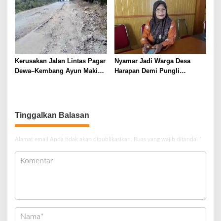
Bengkulu
Kerusakan Jalan Lintas Pagar
Nyamar Jadi Warga Desa
Dewa–Kembang Ayun Makin
Harapan Demi Pungli
Prihatin, Warga Tuntut
Proposal, 2 Pemuda
Perbaikan Segera
Diamankan Polisi
Tinggalkan Balasan
Alamat email Anda tidak akan dipublikasikan.
Ruas yang wajib ditandai
*