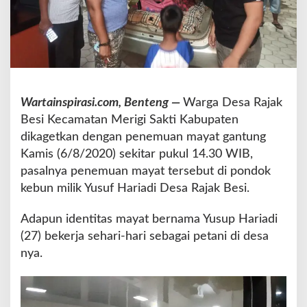
t
d
i
R
a
j
a
Wartainspirasi.com, Benteng —
Warga Desa Rajak
k
Besi Kecamatan Merigi Sakti Kabupaten
B
e
dikagetkan dengan penemuan mayat gantung
s
Kamis (6/8/2020) sekitar pukul 14.30 WIB,
i
pasalnya penemuan mayat tersebut di pondok
D
kebun milik Yusuf Hariadi Desa Rajak Besi.
i
d
u
Adapun identitas mayat bernama Yusup Hariadi
g
(27) bekerja sehari-hari sebagai petani di desa
a
nya.
M
e
n
i