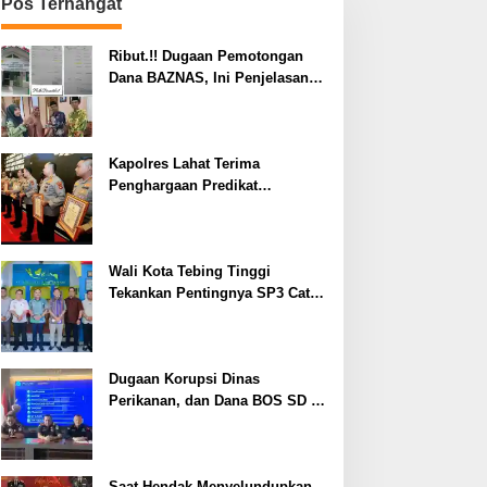
Pos Terhangat
Ribut.!! Dugaan Pemotongan
Dana BAZNAS, Ini Penjelasan
Ketua BAZNAS Lahat
Kapolres Lahat Terima
Penghargaan Predikat
Pelayanan Prima dari Polda
Sumsel Tahun 2026
Wali Kota Tebing Tinggi
Tekankan Pentingnya SP3 Catin
Cegah Stunting
Dugaan Korupsi Dinas
Perikanan, dan Dana BOS SD –
SMP Tahun 2025 – 2026 Terus
Dipertajam Kajari Lahat
Saat Hendak Menyelundupkan