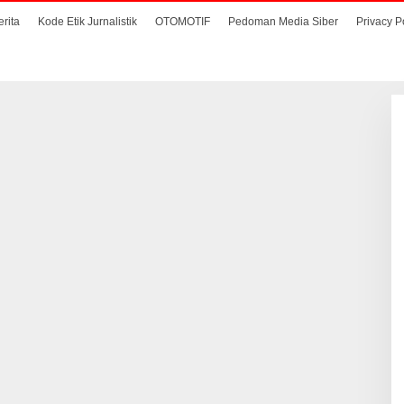
erita
Kode Etik Jurnalistik
OTOMOTIF
Pedoman Media Siber
Privacy P