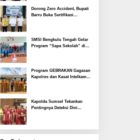
Dorong Zero Accident, Bupati
Barru Buka Sertifikasi
Supervisor K3 Konstruksi
SMSI Bengkulu Tengah Gelar
Program “Sapa Sekolah” di
SMAN 1 Bengkulu Tengah
Program GEBRAKAN Gagasan
Kapolres dan Kasat Intelkam
Polres Lahat Menyasar ke Siswa
SDN dan SMPN di Jarai
Kapolda Sumsel Tekankan
Pentingnya Deteksi Dini
Kesehatan untuk Optimalisasi
Pelayanan Kepolisian