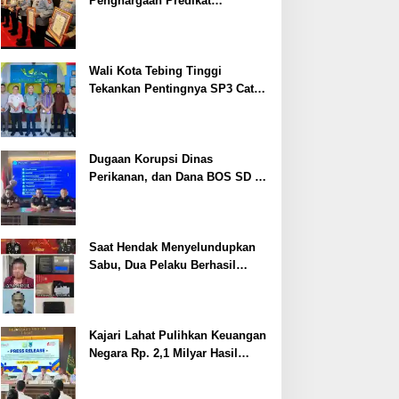
Penghargaan Predikat
Pelayanan Prima dari Polda
Sumsel Tahun 2026
Wali Kota Tebing Tinggi
Tekankan Pentingnya SP3 Catin
Cegah Stunting
Dugaan Korupsi Dinas
Perikanan, dan Dana BOS SD –
SMP Tahun 2025 – 2026 Terus
Dipertajam Kajari Lahat
Saat Hendak Menyelundupkan
Sabu, Dua Pelaku Berhasil
Ditangkap
Kajari Lahat Pulihkan Keuangan
Negara Rp. 2,1 Milyar Hasil
Temuan BPK RI