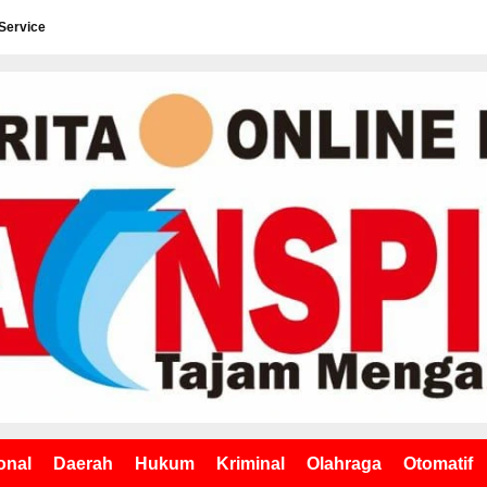
Service
onal
Daerah
Hukum
Kriminal
Olahraga
Otomatif