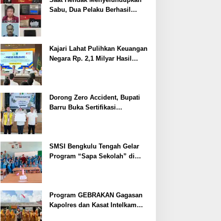
Sabu, Dua Pelaku Berhasil
Ditangkap
Kajari Lahat Pulihkan Keuangan
Negara Rp. 2,1 Milyar Hasil
Temuan BPK RI
Dorong Zero Accident, Bupati
Barru Buka Sertifikasi
Supervisor K3 Konstruksi
SMSI Bengkulu Tengah Gelar
Program “Sapa Sekolah” di
SMAN 1 Bengkulu Tengah
Program GEBRAKAN Gagasan
Kapolres dan Kasat Intelkam
Polres Lahat Menyasar ke Siswa