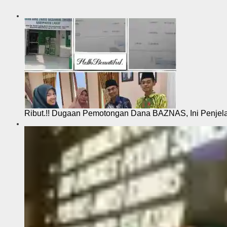
s
i
Ribut.!! Dugaan Pemotongan Dana BAZNAS, Ini Penje