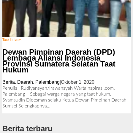
Taat Hukum
Dewan Pimpinan Daerah (DPD)
Lembaga Aliansi Indonesia
Provinsi Sumatera Selatan Taat
Hukum
Berita
,
Daerah
,
Palembang
|
Oktober 1, 2020
o
l
Penulis : Rudiyansyah/Irawansyah Wartainspirasi.com,
e
Palembang − Sebagai warga negara yang taat hukum,
h
Syamsudin Djoesman selaku Ketua Dewan Pimpinan Daerah
R
Sumsel
Selengkapnya…
e
d
a
Berita terbaru
k