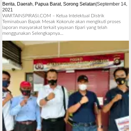
Berita
,
Daerah
,
Papua Barat
,
Sorong Selatan
|
September 14,
2021
o
l
WARTAINSPIRASI.COM – Ketua Intelektual Distrik
e
Teminabuan Bapak Mesak Kokorule akan mengikuti proses
h
laporan masyarakat terkait yayasan tipari yang telah
R
menggunakan
Selengkapnya…
e
d
a
k
s
i