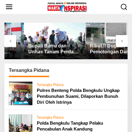
L
e
w
a
t
i
k
«
»
e
upati Barru dan
Ribut.!! Dugaan
Kapol
k
nhas Tanam Perdana
Pemotongan Dana
Pengh
o
agung JJUH, Perkuat
BAZNAS, Ini
Pelay
n
etahanan Pangan dan
Penjelasan Ketua
Polda
t
esejahteraan Petani
BAZNAS Lahat
2026
Tersangka Pidana
e
n
Tersangka Pidana
Polres Benteng Polda Bengkulu Ungkap
Pembunuhan Suami, Dilaporkan Bunuh
Diri Oleh Istrinya
Tersangka Pidana
Polda Bengkulu Tangkap Pelaku
Pencabulan Anak Kandung