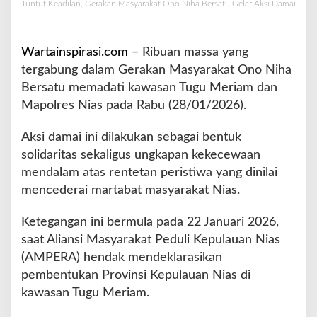
Tuntut Keadilan, Gerakan Masyarakat Ono Niha Bersatu Gelar Aksi Damai
a
k
a
Wartainspirasi.com
– Ribuan massa yang
n
M
tergabung dalam Gerakan Masyarakat Ono Niha
a
Bersatu memadati kawasan Tugu Meriam dan
s
Mapolres Nias pada Rabu (28/01/2026).
y
a
Aksi damai ini dilakukan sebagai bentuk
r
a
solidaritas sekaligus ungkapan kekecewaan
k
mendalam atas rentetan peristiwa yang dinilai
a
mencederai martabat masyarakat Nias.
t
O
Ketegangan ini bermula pada 22 Januari 2026,
n
o
saat Aliansi Masyarakat Peduli Kepulauan Nias
N
(AMPERA) hendak mendeklarasikan
i
pembentukan Provinsi Kepulauan Nias di
h
kawasan Tugu Meriam.
a
B