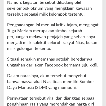
e
Namun, kegiatan tersebut dihadang oleh
r
sekelompok oknum yang mengklaim kawasan
s
tersebut sebagai milik kelompok tertentu.
a
t
Penghadangan ini menuai kritik tajam, mengingat
u
G
Tugu Meriam merupakan simbol sejarah
e
perjuangan melawan penjajah yang seharusnya
l
menjadi milik kolektif seluruh rakyat Nias, bukan
a
milik golongan tertentu.
r
A
k
Situasi semakin memanas setelah beredarnya
s
unggahan dari akun Facebook bernama @julkkfli.
i
D
Dalam narasinya, akun tersebut menyebut
a
bahwa masyarakat Nias tidak memiliki Sumber
m
a
Daya Manusia (SDM) yang mumpuni.
i
Pernyataan tersebut viral dan dianggap sebagai
penghinaan rasis yang merendahkan harga diri