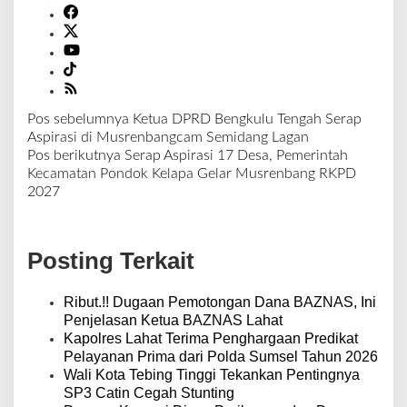
Pos sebelumnya
Ketua DPRD Bengkulu Tengah Serap
N
Aspirasi di Musrenbangcam Semidang Lagan
a
Pos berikutnya
Serap Aspirasi 17 Desa, Pemerintah
v
Kecamatan Pondok Kelapa Gelar Musrenbang RKPD
i
2027
g
a
s
Posting Terkait
i
p
o
Ribut.!! Dugaan Pemotongan Dana BAZNAS, Ini
s
Penjelasan Ketua BAZNAS Lahat
Kapolres Lahat Terima Penghargaan Predikat
Pelayanan Prima dari Polda Sumsel Tahun 2026
Wali Kota Tebing Tinggi Tekankan Pentingnya
SP3 Catin Cegah Stunting