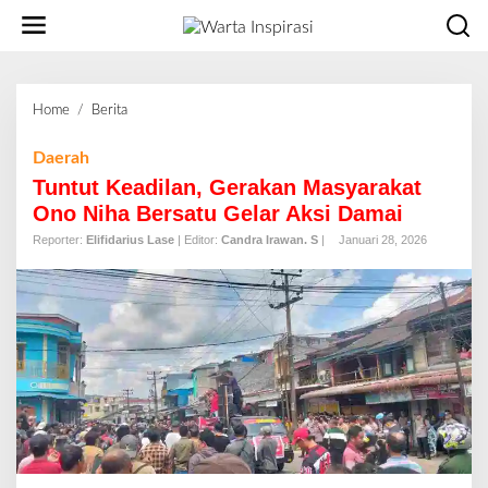
L
e
w
a
t
Home
/
Berita
T
i
u
k
n
Daerah
e
t
Tuntut Keadilan, Gerakan Masyarakat
k
u
o
Ono Niha Bersatu Gelar Aksi Damai
t
n
Reporter:
Elifidarius Lase
| Editor:
Candra Irawan. S
|
Januari 28, 2026
K
t
e
e
a
n
d
i
l
a
n
,
G
e
r