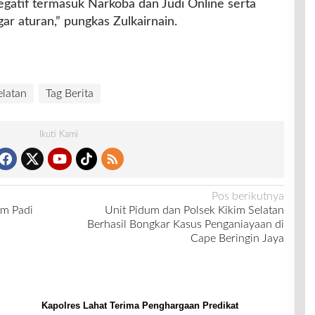
egatif termasuk Narkoba dan Judi Online serta
ar aturan,” pungkas Zulkairnain.
latan
Tag Berita
Ikuti Kami
Pos berikutnya
am Padi
Unit Pidum dan Polsek Kikim Selatan
Berhasil Bongkar Kasus Penganiayaan di
Cape Beringin Jaya
Kapolres Lahat Terima Penghargaan Predikat