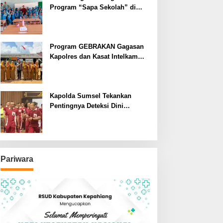
Program “Sapa Sekolah” di
SMAN 1 Bengkulu Tengah
Program GEBRAKAN Gagasan
Kapolres dan Kasat Intelkam
Polres Lahat Menyasar ke Siswa
SDN dan SMPN di Jarai
Kapolda Sumsel Tekankan
Pentingnya Deteksi Dini
Kesehatan untuk Optimalisasi
Pelayanan Kepolisian
Pariwara