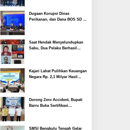
Dugaan Korupsi Dinas
Perikanan, dan Dana BOS SD –
SMP Tahun 2025 – 2026 Terus
Dipertajam Kajari Lahat
Saat Hendak Menyelundupkan
Sabu, Dua Pelaku Berhasil
Ditangkap
Kajari Lahat Pulihkan Keuangan
Negara Rp. 2,1 Milyar Hasil
Temuan BPK RI
Dorong Zero Accident, Bupati
Barru Buka Sertifikasi
Supervisor K3 Konstruksi
SMSI Bengkulu Tengah Gelar