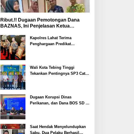
Ribut.!! Dugaan Pemotongan Dana
BAZNAS, Ini Penjelasan Ketua
BAZNAS Lahat
Kapolres Lahat Terima
Penghargaan Predikat
Pelayanan Prima dari Polda
Sumsel Tahun 2026
Wali Kota Tebing Tinggi
Tekankan Pentingnya SP3 Catin
Cegah Stunting
Dugaan Korupsi Dinas
Perikanan, dan Dana BOS SD –
SMP Tahun 2025 – 2026 Terus
Dipertajam Kajari Lahat
Saat Hendak Menyelundupkan
Sabu, Dua Pelaku Berhasil