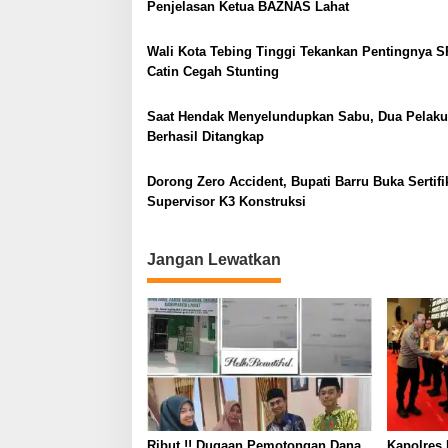
s
Penjelasan Ketua BAZNAS Lahat
i
Wali Kota Tebing Tinggi Tekankan Pentingnya S
p
Catin Cegah Stunting
o
s
Saat Hendak Menyelundupkan Sabu, Dua Pelaku
Berhasil Ditangkap
Dorong Zero Accident, Bupati Barru Buka Sertifi
Supervisor K3 Konstruksi
Jangan Lewatkan
Ribut.!! Dugaan Pemotongan Dana
Kapolres 