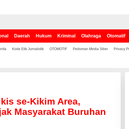
onal
Daerah
Hukum
Kriminal
Olahraga
Otomatif
erita
Kode Etik Jurnalistik
OTOMOTIF
Pedoman Media Siber
Privacy P
is se-Kikim Area,
jak Masyarakat Buruhan