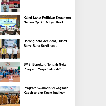
Ditangkap
Kajari Lahat Pulihkan Keuangan
Negara Rp. 2,1 Milyar Hasil
Temuan BPK RI
Dorong Zero Accident, Bupati
Barru Buka Sertifikasi
Supervisor K3 Konstruksi
SMSI Bengkulu Tengah Gelar
Program “Sapa Sekolah” di
SMAN 1 Bengkulu Tengah
Program GEBRAKAN Gagasan
Kapolres dan Kasat Intelkam
Polres Lahat Menyasar ke Siswa
SDN dan SMPN di Jarai