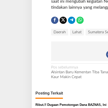
saat ini mengubah kegiatan N
t
a
tindakan lainnya yang melangg
r
Daerah
Lahat
Sumatera Se
N
Pos sebelumnya
Alsintan Baru Kementan Tiba Tan
a
Kaur Makin Cepat
v
i
Posting Terkait
g
a
Ribut.!! Dugaan Pemotongan Dana BAZNAS, Ini