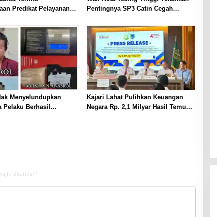
aan Predikat Pelayanan
Pentingnya SP3 Catin Cegah
ri Polda Sumsel Tahun
Stunting
dak Menyelundupkan
Kajari Lahat Pulihkan Keuangan
 Pelaku Berhasil
Negara Rp. 2,1 Milyar Hasil Temuan
p
BPK RI
wajib ditandai
*