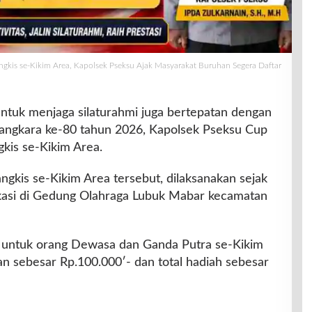
gkis se-Kikim Area, Kapolsek Pseksu Ajak Masyarakat Buruhan Segera Daftar
ntuk menjaga silaturahmi juga bertepatan dengan
angkara ke-80 tahun 2026, Kapolsek Pseksu Cup
kis se-Kikim Area.
gkis se-Kikim Area tersebut, dilaksanakan sejak
okasi di Gedung Olahraga Lubuk Mabar kecamatan
 untuk orang Dewasa dan Ganda Putra se-Kikim
n sebesar Rp.100.000′- dan total hadiah sebesar