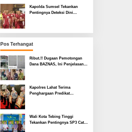
Kapolda Sumsel Tekankan
Pentingnya Deteksi Dini
Kesehatan untuk Optimalisasi
Pelayanan Kepolisian
Pos Terhangat
Ribut.!! Dugaan Pemotongan
Dana BAZNAS, Ini Penjelasan
Ketua BAZNAS Lahat
Kapolres Lahat Terima
Penghargaan Predikat
Pelayanan Prima dari Polda
Sumsel Tahun 2026
Wali Kota Tebing Tinggi
Tekankan Pentingnya SP3 Catin
Cegah Stunting