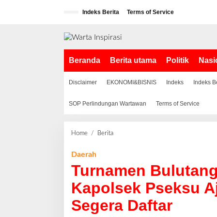
L
Indeks Berita
Terms of Service
e
w
a
t
i
Beranda
Berita utama
Politik
Nasi
k
e
k
Disclaimer
EKONOMI&BISNIS
Indeks
Indeks B
o
n
SOP Perlindungan Wartawan
Terms of Service
t
e
n
Home
/
Berita
T
u
r
Daerah
n
Turnamen Bulutangk
a
m
Kapolsek Pseksu A
e
Segera Daftar
n
B