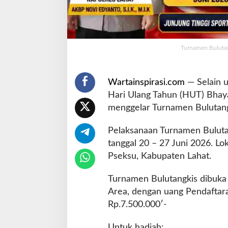
K
a
p
o
Turnamen Bulutan
l
s
e
Wartainspirasi.com
— Selain u
k
P
Hari Ulang Tahun (HUT) Bhay
s
menggelar Turnamen Bulutang
e
k
Pelaksanaan Turnamen Bulutan
s
tanggal 20 – 27 Juni 2026. L
u
A
Pseksu, Kabupaten Lahat.
j
a
Turnamen Bulutangkis dibuka
k
Area, dengan uang Pendaftara
M
Rp.7.500.000′-
a
s
y
Untuk hadiah: