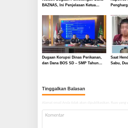
BAZNAS, Ini Penjelasan Ketua
Pengharg
BAZNAS Lahat
Prima da
2026
Dugaan Korupsi Dinas Perikanan,
Saat Hen
dan Dana BOS SD – SMP Tahun
Sabu, Dua
2025 – 2026 Terus Dipertajam Kajari
Ditangka
Lahat
Tinggalkan Balasan
Alamat email Anda tidak akan dipublikasikan.
Ruas yang 