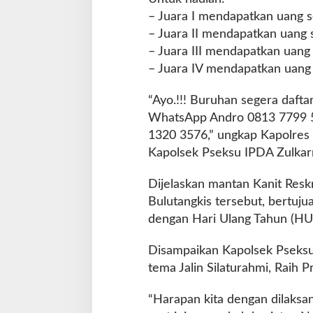
a
– Juara I mendapatkan uang s
r
– Juara II mendapatkan uang 
a
– Juara III mendapatkan uang 
k
a
– Juara IV mendapatkan uang 
t
B
“Ayo.!!! Buruhan segera dafta
u
WhatsApp Andro 0813 7799 5
r
1320 3576,” ungkap Kapolres 
u
h
Kapolsek Pseksu IPDA Zulkar
a
n
Dijelaskan mantan Kanit Reskr
S
Bulutangkis tersebut, bertuju
e
dengan Hari Ulang Tahun (HU
g
e
r
Disampaikan Kapolsek Pseksu
a
tema Jalin Silaturahmi, Raih Pre
D
a
“Harapan kita dengan dilaksan
f