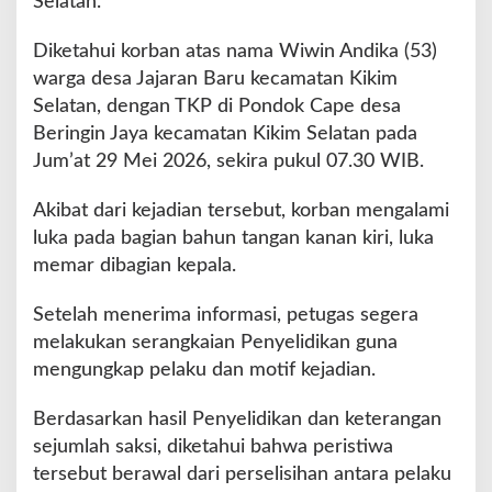
Selatan.
n
g
Diketahui korban atas nama Wiwin Andika (53)
k
a
warga desa Jajaran Baru kecamatan Kikim
r
Selatan, dengan TKP di Pondok Cape desa
K
Beringin Jaya kecamatan Kikim Selatan pada
a
Jum’at 29 Mei 2026, sekira pukul 07.30 WIB.
s
u
s
Akibat dari kejadian tersebut, korban mengalami
P
luka pada bagian bahun tangan kanan kiri, luka
e
memar dibagian kepala.
n
g
Setelah menerima informasi, petugas segera
a
n
melakukan serangkaian Penyelidikan guna
i
mengungkap pelaku dan motif kejadian.
a
y
Berdasarkan hasil Penyelidikan dan keterangan
a
sejumlah saksi, diketahui bahwa peristiwa
a
n
tersebut berawal dari perselisihan antara pelaku
d