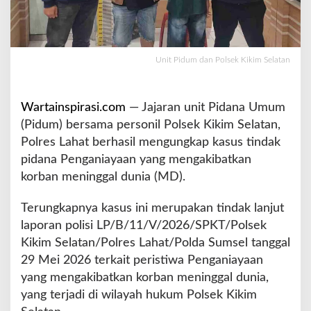
K
i
k
i
Unit Pidum dan Polsek Kikim Selatan
m
S
e
Wartainspirasi.com
— Jajaran unit Pidana Umum
l
a
(Pidum) bersama personil Polsek Kikim Selatan,
t
Polres Lahat berhasil mengungkap kasus tindak
a
pidana Penganiayaan yang mengakibatkan
n
korban meninggal dunia (MD).
B
e
r
Terungkapnya kasus ini merupakan tindak lanjut
h
laporan polisi LP/B/11/V/2026/SPKT/Polsek
a
Kikim Selatan/Polres Lahat/Polda Sumsel tanggal
s
29 Mei 2026 terkait peristiwa Penganiayaan
i
l
yang mengakibatkan korban meninggal dunia,
B
yang terjadi di wilayah hukum Polsek Kikim
o