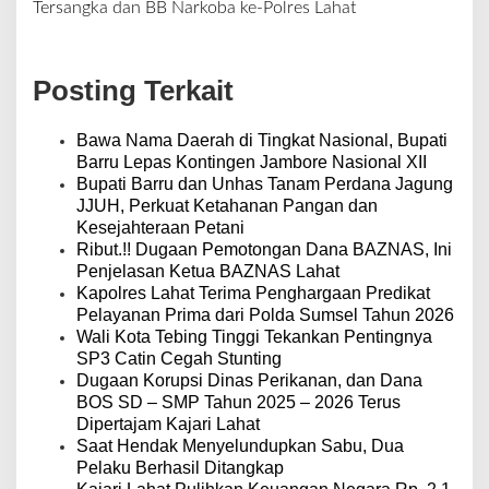
i
Tersangka dan BB Narkoba ke-Polres Lahat
g
a
s
Posting Terkait
i
p
o
Bawa Nama Daerah di Tingkat Nasional, Bupati
s
Barru Lepas Kontingen Jambore Nasional XII
Bupati Barru dan Unhas Tanam Perdana Jagung
JJUH, Perkuat Ketahanan Pangan dan
Kesejahteraan Petani
Ribut.!! Dugaan Pemotongan Dana BAZNAS, Ini
Penjelasan Ketua BAZNAS Lahat
Kapolres Lahat Terima Penghargaan Predikat
Pelayanan Prima dari Polda Sumsel Tahun 2026
Wali Kota Tebing Tinggi Tekankan Pentingnya
SP3 Catin Cegah Stunting
Dugaan Korupsi Dinas Perikanan, dan Dana
BOS SD – SMP Tahun 2025 – 2026 Terus
Dipertajam Kajari Lahat
Saat Hendak Menyelundupkan Sabu, Dua
Pelaku Berhasil Ditangkap