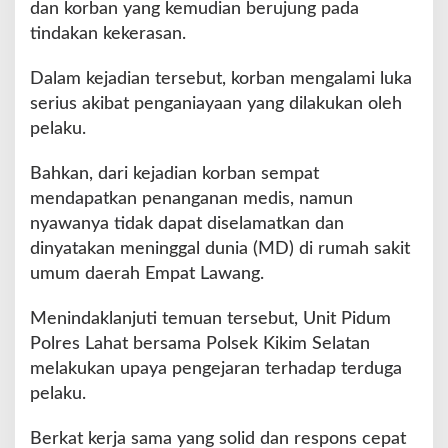
dan korban yang kemudian berujung pada
i
tindakan kekerasan.
C
a
Dalam kejadian tersebut, korban mengalami luka
p
e
serius akibat penganiayaan yang dilakukan oleh
B
pelaku.
e
r
Bahkan, dari kejadian korban sempat
i
mendapatkan penanganan medis, namun
n
g
nyawanya tidak dapat diselamatkan dan
i
dinyatakan meninggal dunia (MD) di rumah sakit
n
umum daerah Empat Lawang.
J
a
Menindaklanjuti temuan tersebut, Unit Pidum
y
a
Polres Lahat bersama Polsek Kikim Selatan
melakukan upaya pengejaran terhadap terduga
pelaku.
Berkat kerja sama yang solid dan respons cepat