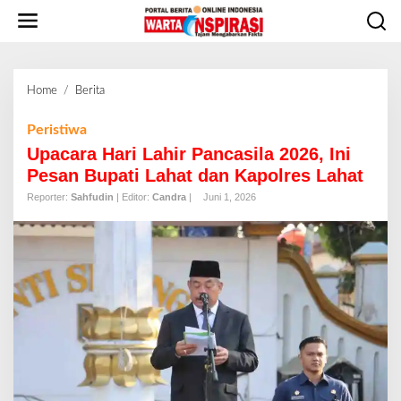
L
e
w
a
t
Home
/
Berita
U
i
p
k
a
Peristiwa
e
c
Upacara Hari Lahir Pancasila 2026, Ini
k
a
o
Pesan Bupati Lahat dan Kapolres Lahat
r
n
Reporter:
Sahfudin
| Editor:
Candra
|
Juni 1, 2026
a
t
H
e
a
n
r
i
L
a
h
i
r
P
a