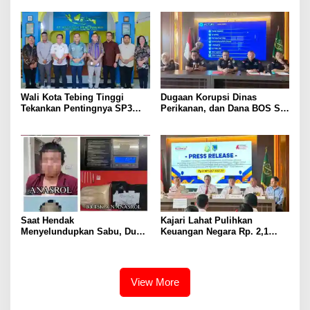
Sumsel Tahun 2026
Wali Kota Tebing Tinggi
Dugaan Korupsi Dinas
Tekankan Pentingnya SP3
Perikanan, dan Dana BOS SD
Catin Cegah Stunting
– SMP Tahun 2025 – 2026
Terus Dipertajam Kajari Lahat
Saat Hendak
Kajari Lahat Pulihkan
Menyelundupkan Sabu, Dua
Keuangan Negara Rp. 2,1
Pelaku Berhasil Ditangkap
Milyar Hasil Temuan BPK RI
View More