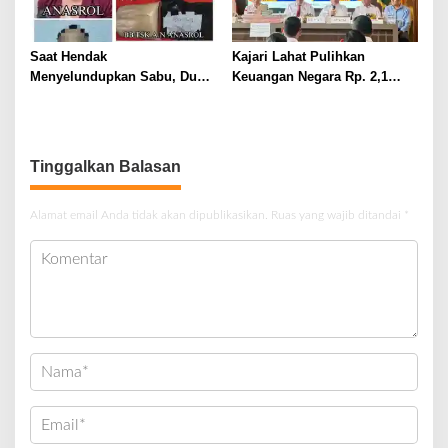
Saat Hendak
Kajari Lahat Pulihkan
Menyelundupkan Sabu, Dua
Keuangan Negara Rp. 2,1
Pelaku Berhasil Ditangkap
Milyar Hasil Temuan BPK RI
Tinggalkan Balasan
Alamat email Anda tidak akan dipublikasikan.
Ruas yang wajib ditandai
*