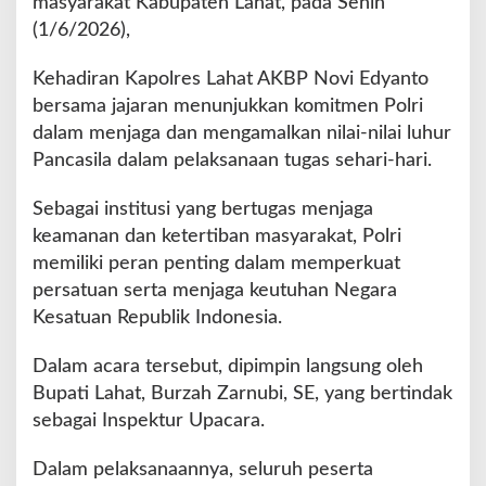
masyarakat Kabupaten Lahat, pada Senin
p
(1/6/2026),
a
t
i
Kehadiran Kapolres Lahat AKBP Novi Edyanto
L
bersama jajaran menunjukkan komitmen Polri
a
dalam menjaga dan mengamalkan nilai-nilai luhur
h
Pancasila dalam pelaksanaan tugas sehari-hari.
a
t
d
Sebagai institusi yang bertugas menjaga
a
keamanan dan ketertiban masyarakat, Polri
n
memiliki peran penting dalam memperkuat
K
persatuan serta menjaga keutuhan Negara
a
p
Kesatuan Republik Indonesia.
o
l
Dalam acara tersebut, dipimpin langsung oleh
r
Bupati Lahat, Burzah Zarnubi, SE, yang bertindak
e
sebagai Inspektur Upacara.
s
L
a
Dalam pelaksanaannya, seluruh peserta
h