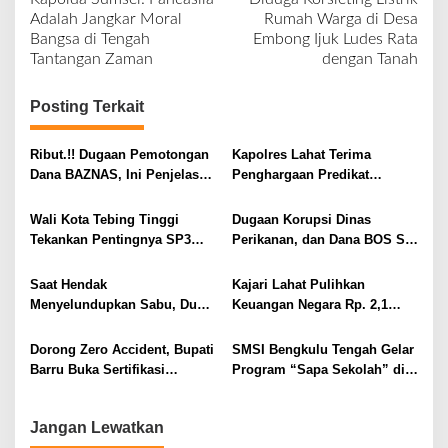
a
Adalah Jangkar Moral
Rumah Warga di Desa
v
Bangsa di Tengah
Embong Ijuk Ludes Rata
Tantangan Zaman
dengan Tanah
i
g
Posting Terkait
a
s
Ribut.!! Dugaan Pemotongan
Kapolres Lahat Terima
i
Dana BAZNAS, Ini Penjelasan
Penghargaan Predikat
Ketua BAZNAS Lahat
Pelayanan Prima dari Polda
p
Sumsel Tahun 2026
Wali Kota Tebing Tinggi
Dugaan Korupsi Dinas
o
Tekankan Pentingnya SP3
Perikanan, dan Dana BOS SD
s
Catin Cegah Stunting
– SMP Tahun 2025 – 2026
Terus Dipertajam Kajari Lahat
Saat Hendak
Kajari Lahat Pulihkan
Menyelundupkan Sabu, Dua
Keuangan Negara Rp. 2,1
Pelaku Berhasil Ditangkap
Milyar Hasil Temuan BPK RI
Dorong Zero Accident, Bupati
SMSI Bengkulu Tengah Gelar
Barru Buka Sertifikasi
Program “Sapa Sekolah” di
Supervisor K3 Konstruksi
SMAN 1 Bengkulu Tengah
Jangan Lewatkan