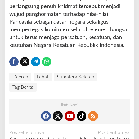
berlangsung penuh khidmat tersebut menjadi
wujud penghormatan terhadap nilai-nilai
Pancasila sebagai dasar negara sekaligus
mempertegas komitmen seluruh elemen bangsa
untuk terus menjaga persatuan, kesatuan, dan
keutuhan Negara Kesatuan Republik Indonesia.
Daerah
Lahat
Sumatera Selatan
Tag Berita
Ikuti Kami
N
Pos sebelumnya
Pos berikutnya
Kapolda Sumsel: Pancasila
Diduga Korsleting Listrik