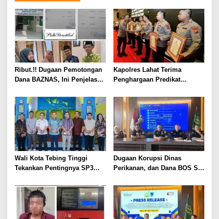
Ribut.!! Dugaan Pemotongan
Kapolres Lahat Terima
Dana BAZNAS, Ini Penjelasan
Penghargaan Predikat
Ketua BAZNAS Lahat
Pelayanan Prima dari Polda
Sumsel Tahun 2026
Wali Kota Tebing Tinggi
Dugaan Korupsi Dinas
Tekankan Pentingnya SP3
Perikanan, dan Dana BOS SD
Catin Cegah Stunting
– SMP Tahun 2025 – 2026
Terus Dipertajam Kajari Lahat