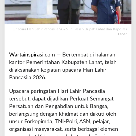
n
c
a
s
i
Upacara Hari Lahir Pancasila 2026, Ini Pesan Bupati Lahat dan Kapolres
Lahat
l
a
2
0
Wartainspirasi.com
— Bertempat di halaman
2
kantor Pemerintahan Kabupaten Lahat, telah
6
dilaksanakan kegiatan upacara Hari Lahir
,
Pancasila 2026.
I
n
i
Upacara peringatan Hari Lahir Pancasila
P
tersebut, dapat dijadikan Perkuat Semangat
e
Persatuan dan Pengabdian untuk Bangsa,
s
berlangsung dengan khidmat dan diikuti oleh
a
n
unsur Forkopimda, TNI-Polri, ASN, pelajar,
B
organisasi masyarakat, serta berbagai elemen
u