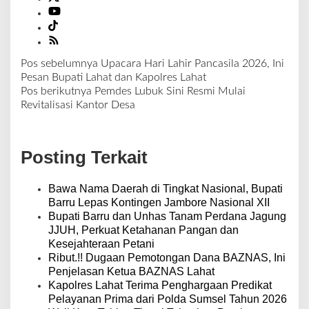
Pos sebelumnya
Upacara Hari Lahir Pancasila 2026, Ini
N
Pesan Bupati Lahat dan Kapolres Lahat
a
Pos berikutnya
Pemdes Lubuk Sini Resmi Mulai
v
Revitalisasi Kantor Desa
i
g
a
Posting Terkait
s
i
p
Bawa Nama Daerah di Tingkat Nasional, Bupati
o
Barru Lepas Kontingen Jambore Nasional XII
s
Bupati Barru dan Unhas Tanam Perdana Jagung
JJUH, Perkuat Ketahanan Pangan dan
Kesejahteraan Petani
Ribut.!! Dugaan Pemotongan Dana BAZNAS, Ini
Penjelasan Ketua BAZNAS Lahat
Kapolres Lahat Terima Penghargaan Predikat
Pelayanan Prima dari Polda Sumsel Tahun 2026