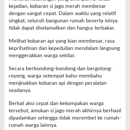
m
kejadian, kobaran si jago merah membesar
b
dengan sangat cepat. Dalam waktu yang relatif
o
n
singkat, seluruh bangunan rumah beserta isinya
g
tidak dapat diselamatkan dan hangus terbakar.
I
j
Melihat kobaran api yang kian membesar, rasa
u
keprihatinan dan kepedulian mendalam langsung
k
L
menggerakkan warga sekitar.
u
d
Secara berbondong-bondong dan bergotong-
e
royong, warga setempat bahu-membahu
s
menjinakkan kobaran api dengan peralatan
R
a
seadanya.
t
a
Berkat aksi cepat dan kekompakan warga
d
tersebut, amukan si jago merah akhirnya berhasil
e
dipadamkan sehingga tidak merembet ke rumah-
n
g
rumah warga lainnya.
a