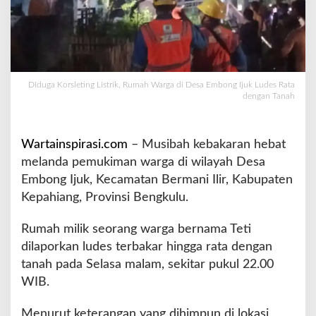
s
t
r
i
k
R
Diduga Korsleting Listrik, Rumah Warga di Desa Embong Ijuk Ludes Rata
u
dengan Tanah
m
a
h
Wartainspirasi.com
– Musibah kebakaran hebat
W
melanda pemukiman warga di wilayah Desa
a
Embong Ijuk, Kecamatan Bermani Ilir, Kabupaten
r
g
Kepahiang, Provinsi Bengkulu.
a
d
Rumah milik seorang warga bernama Teti
i
dilaporkan ludes terbakar hingga rata dengan
D
tanah pada Selasa malam, sekitar pukul 22.00
e
s
WIB.
a
E
Menurut keterangan yang dihimpun di lokasi